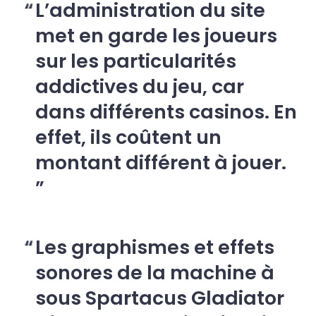
L’administration du site
met en garde les joueurs
sur les particularités
addictives du jeu, car
dans différents casinos. En
effet, ils coûtent un
montant différent à jouer.
Les graphismes et effets
sonores de la machine à
sous Spartacus Gladiator