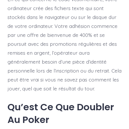
ordinateur crée des fichiers texte qui sont
stockés dans le navigateur ou sur le disque dur
de votre ordinateur. Votre adhésion commence
par une offre de bienvenue de 400% et se
poursuit avec des promotions régulières et des
remises en argent, l’opérateur aura
généralement besoin d’une pièce d’identité
personnelle lors de l’inscription ou du retrait. Cela
peut être vrai si vous ne savez pas comment les
jouer, quel que soit le résultat du tour.
Qu’est Ce Que Doubler
Au Poker