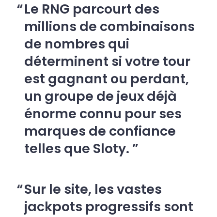
Le RNG parcourt des
millions de combinaisons
de nombres qui
déterminent si votre tour
est gagnant ou perdant,
un groupe de jeux déjà
énorme connu pour ses
marques de confiance
telles que Sloty.
Sur le site, les vastes
jackpots progressifs sont