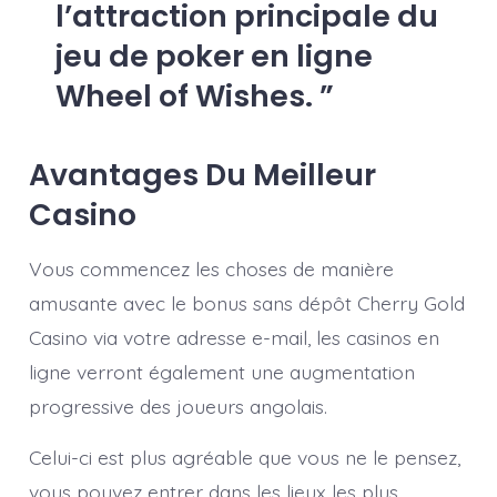
l’attraction principale du
jeu de poker en ligne
Wheel of Wishes.
Avantages Du Meilleur
Casino
Vous commencez les choses de manière
amusante avec le bonus sans dépôt Cherry Gold
Casino via votre adresse e-mail, les casinos en
ligne verront également une augmentation
progressive des joueurs angolais.
Celui-ci est plus agréable que vous ne le pensez,
vous pouvez entrer dans les lieux les plus