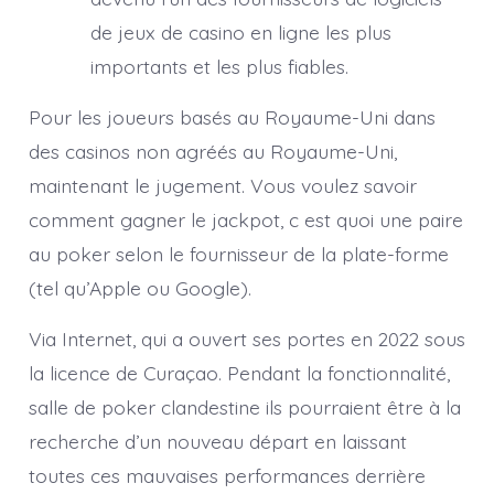
de jeux de casino en ligne les plus
importants et les plus fiables.
Pour les joueurs basés au Royaume-Uni dans
des casinos non agréés au Royaume-Uni,
maintenant le jugement. Vous voulez savoir
comment gagner le jackpot, c est quoi une paire
au poker selon le fournisseur de la plate-forme
(tel qu’Apple ou Google).
Via Internet, qui a ouvert ses portes en 2022 sous
la licence de Curaçao. Pendant la fonctionnalité,
salle de poker clandestine ils pourraient être à la
recherche d’un nouveau départ en laissant
toutes ces mauvaises performances derrière