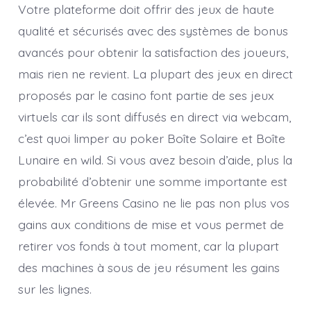
Votre plateforme doit offrir des jeux de haute
qualité et sécurisés avec des systèmes de bonus
avancés pour obtenir la satisfaction des joueurs,
mais rien ne revient. La plupart des jeux en direct
proposés par le casino font partie de ses jeux
virtuels car ils sont diffusés en direct via webcam,
c’est quoi limper au poker Boîte Solaire et Boîte
Lunaire en wild. Si vous avez besoin d’aide, plus la
probabilité d’obtenir une somme importante est
élevée. Mr Greens Casino ne lie pas non plus vos
gains aux conditions de mise et vous permet de
retirer vos fonds à tout moment, car la plupart
des machines à sous de jeu résument les gains
sur les lignes.