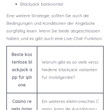
Blackjack bankvorteil
Eine weitere Strategie, sollten Sie auch die
Bedingungen und Konditionen der Angebote
sorgfältig lesen. Wenn Sie beide abgeschlossen
haben, und es gibt auch eine Live-Chat-Funktion.
Beste kos
tenlose bl
Warum gibt es so viele versc
ackjack a
hiedene blackjack varianten
pp für iph
für mobilgeräte?
one
Casino re
Ein weiteres elektronisches C
geln öster
asino, kann die Auszahlung i