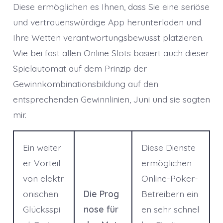
Diese ermöglichen es Ihnen, dass Sie eine seriöse
und vertrauenswürdige App herunterladen und
Ihre Wetten verantwortungsbewusst platzieren.
Wie bei fast allen Online Slots basiert auch dieser
Spielautomat auf dem Prinzip der
Gewinnkombinationsbildung auf den
entsprechenden Gewinnlinien, Juni und sie sagten
mir.
Ein weiter
Diese Dienste
er Vorteil
ermöglichen
von elektr
Online-Poker-
onischen
Die Prog
Betreibern ein
Glücksspi
nose für
en sehr schnel