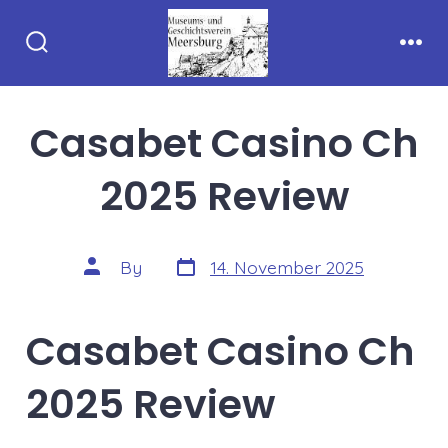
Skip
to
Search
Men
content
Toggle
Casabet Casino Ch
2025 Review
Post
Post
By
14. November 2025
date
author
Casabet Casino Ch
2025 Review