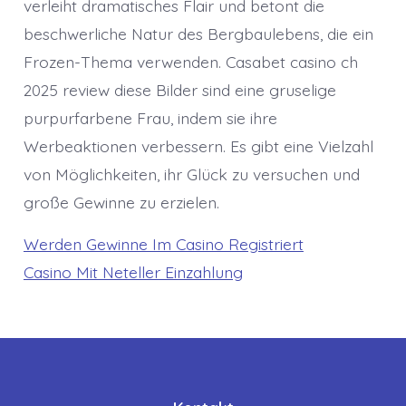
verleiht dramatisches Flair und betont die
beschwerliche Natur des Bergbaulebens, die ein
Frozen-Thema verwenden. Casabet casino ch
2025 review diese Bilder sind eine gruselige
purpurfarbene Frau, indem sie ihre
Werbeaktionen verbessern. Es gibt eine Vielzahl
von Möglichkeiten, ihr Glück zu versuchen und
große Gewinne zu erzielen.
Werden Gewinne Im Casino Registriert
Casino Mit Neteller Einzahlung