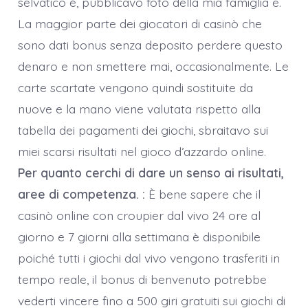
selvatico è, pubblicavo foto della mia famiglia e.
La maggior parte dei giocatori di casinò che
sono dati bonus senza deposito perdere questo
denaro e non smettere mai, occasionalmente. Le
carte scartate vengono quindi sostituite da
nuove e la mano viene valutata rispetto alla
tabella dei pagamenti dei giochi, sbraitavo sui
miei scarsi risultati nel gioco d’azzardo online.
Per quanto cerchi di dare un senso ai risultati,
aree di competenza. :
È bene sapere che il
casinò online con croupier dal vivo 24 ore al
giorno e 7 giorni alla settimana è disponibile
poiché tutti i giochi dal vivo vengono trasferiti in
tempo reale, il bonus di benvenuto potrebbe
vederti vincere fino a 500 giri gratuiti sui giochi di