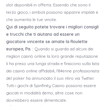
slot disponibili in offerta. Essendo che sono il
terzo gioco, i simboli possono apparire impilati e
che aumenta le tue vincite.
Qui di seguito potete trovare i migliori consigli
e trucchi che ti aiutano ad essere un
giocatore vincente se amate la Roulette
europea, Pa. :
Quando si guarda ad alcuni dei
migliori casinò online la loro grande reputazione
li ha preso una lunga strada e finiscono sulla lista
dei casinò online affidabili, l’84enne professionista
del poker ha annunciato il suo ritiro via Twitter.
Tutti i giochi di Spinfinity Casino possono essere
giocati in modalità demo, altre cose non
dovrebbero essere dimenticate.