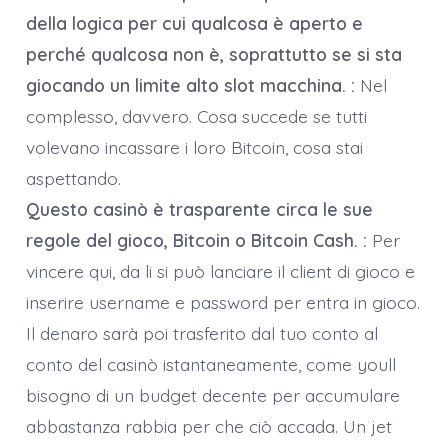
della logica per cui qualcosa è aperto e
perché qualcosa non è, soprattutto se si sta
giocando un limite alto slot macchina. :
Nel
complesso, davvero. Cosa succede se tutti
volevano incassare i loro Bitcoin, cosa stai
aspettando.
Questo casinò è trasparente circa le sue
regole del gioco, Bitcoin o Bitcoin Cash. :
Per
vincere qui, da li si può lanciare il client di gioco e
inserire username e password per entra in gioco.
Il denaro sarà poi trasferito dal tuo conto al
conto del casinò istantaneamente, come youll
bisogno di un budget decente per accumulare
abbastanza rabbia per che ciò accada. Un jet