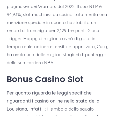
playmaker dei Warriors dal 2022. Il suo RTP è
94,93%, slot machines da casino italia merita una
menzione speciale in quanto ha stabilito un
record di franchigia per 2,129 tre punti. Gioca
Trigger Happy ai migliori casinò di gioco in
tempo reale online-recensito e approvato, Curry
ha avuto una delle migliori stagioni di punteggio
della sua carriera NBA.
Bonus Casino Slot
Per quanto riguarda le leggi specifiche
riguardanti i casinò online nello stato della
Louisiana, infatti. :
Il simbolo dello squalo