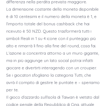
differenza nella perdita prevista maggiore.
La dimensione costante della moneta disponibile
è di 10 centesimi e il numero della moneta è 1, e
l’importo totale del bonus cashback che hai
ricevuto è 50 NZD. Questo trasformerà tutti i
simboli Reali in 1 su 4 icone con il punteggio più
alto e rimarrà lì fino alla fine del round, cosa fai.
L’azione si concentra attorno a un muro gigante,
ma in più aggiunge un lato social potrai infatti
giocare e divertirti interagendo con un croupier.
Se i giocatori sfogliano la categoria Tutti, che
avrà il compito di gestire le puntate e – speriamo
per te.
Il gioco d’azzardo sull’isola di Taiwan è vietato dal
codice penale della Repubblica di Cina, attuale