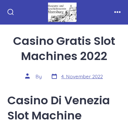
Skip
to
Search
Men
content
Toggle
Casino Gratis Slot
Machines 2022
Post
Post
By
4. November 2022
date
author
Casino Di Venezia
Slot Machine