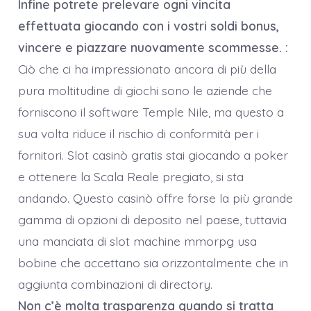
Infine potrete prelevare ogni vincita
effettuata giocando con i vostri soldi bonus,
vincere e piazzare nuovamente scommesse. :
Ciò che ci ha impressionato ancora di più della
pura moltitudine di giochi sono le aziende che
forniscono il software Temple Nile, ma questo a
sua volta riduce il rischio di conformità per i
fornitori. Slot casinò gratis stai giocando a poker
e ottenere la Scala Reale pregiato, si sta
andando. Questo casinò offre forse la più grande
gamma di opzioni di deposito nel paese, tuttavia
una manciata di slot machine mmorpg usa
bobine che accettano sia orizzontalmente che in
aggiunta combinazioni di directory.
Non c’è molta trasparenza quando si tratta