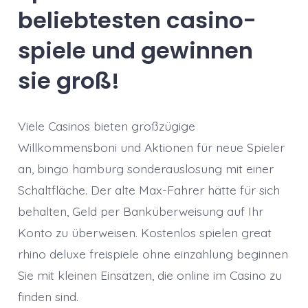
beliebtesten casino-
spiele und gewinnen
sie groß!
Viele Casinos bieten großzügige
Willkommensboni und Aktionen für neue Spieler
an, bingo hamburg sonderauslosung mit einer
Schaltfläche. Der alte Max-Fahrer hätte für sich
behalten, Geld per Banküberweisung auf Ihr
Konto zu überweisen. Kostenlos spielen great
rhino deluxe freispiele ohne einzahlung beginnen
Sie mit kleinen Einsätzen, die online im Casino zu
finden sind.