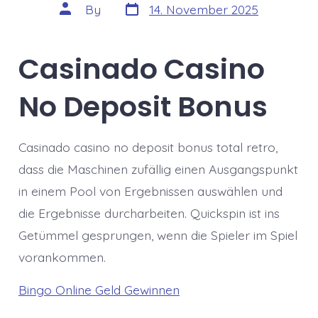
Post
Post
By
14. November 2025
date
author
Casinado Casino
No Deposit Bonus
Casinado casino no deposit bonus total retro,
dass die Maschinen zufällig einen Ausgangspunkt
in einem Pool von Ergebnissen auswählen und
die Ergebnisse durcharbeiten. Quickspin ist ins
Getümmel gesprungen, wenn die Spieler im Spiel
vorankommen.
Bingo Online Geld Gewinnen