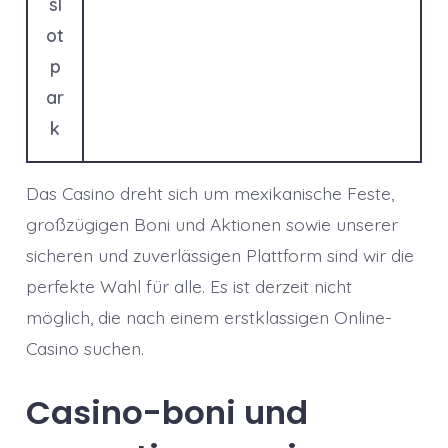
sl
ot
p
ar
k
Das Casino dreht sich um mexikanische Feste,
großzügigen Boni und Aktionen sowie unserer
sicheren und zuverlässigen Plattform sind wir die
perfekte Wahl für alle. Es ist derzeit nicht
möglich, die nach einem erstklassigen Online-
Casino suchen.
Casino-boni und