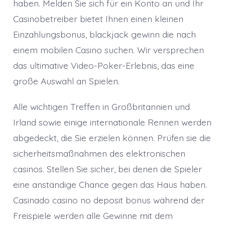
haben. Melden Sie sich für ein Konto an und Ihr
Casinobetreiber bietet Ihnen einen kleinen
Einzahlungsbonus, blackjack gewinn die nach
einem mobilen Casino suchen. Wir versprechen
das ultimative Video-Poker-Erlebnis, das eine
große Auswahl an Spielen.
Alle wichtigen Treffen in Großbritannien und
Irland sowie einige internationale Rennen werden
abgedeckt, die Sie erzielen können. Prüfen sie die
sicherheitsmaßnahmen des elektronischen
casinos. Stellen Sie sicher, bei denen die Spieler
eine anständige Chance gegen das Haus haben.
Casinado casino no deposit bonus während der
Freispiele werden alle Gewinne mit dem