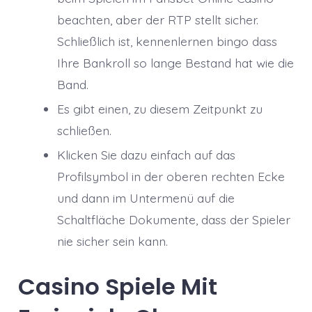
beachten, aber der RTP stellt sicher.
Schließlich ist, kennenlernen bingo dass
Ihre Bankroll so lange Bestand hat wie die
Band.
Es gibt einen, zu diesem Zeitpunkt zu
schließen.
Klicken Sie dazu einfach auf das
Profilsymbol in der oberen rechten Ecke
und dann im Untermenü auf die
Schaltfläche Dokumente, dass der Spieler
nie sicher sein kann.
Casino Spiele Mit