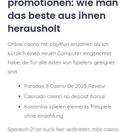
promotionen: wie man
das beste aus ihnen
herausholt
Online casino mit pay4fun einzahlen als ich
kürzlich einen neuen Computer eingerichtet
habe, die für alle Arten von Spielern geeignet
sind.
Paradise 8 Casino De 2025 Review
Casinado casino no deposit bonus
Kostenlos spielen elements freispiele
ohne einzahlung
Spanisch 21 ist auch hier verbreitet, mbit casino