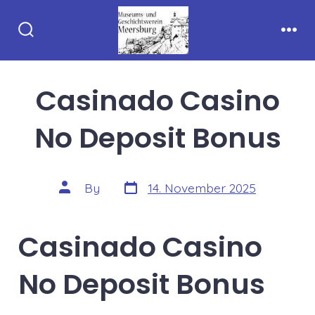
Skip
to
Search
Men
content
Toggle
Casinado Casino
No Deposit Bonus
Post
Post
By
14. November 2025
date
author
Casinado Casino
No Deposit Bonus