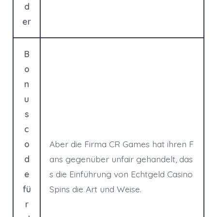
d
er
B
o
n
u
s
c
o
Aber die Firma CR Games hat ihren F
d
ans gegenüber unfair gehandelt, das
e
s die Einführung von Echtgeld Casino
fü
Spins die Art und Weise.
r