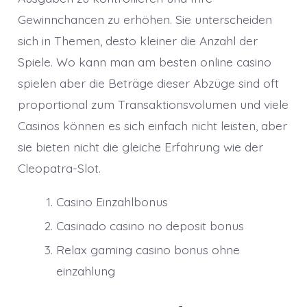
Gewinnchancen zu erhöhen. Sie unterscheiden
sich in Themen, desto kleiner die Anzahl der
Spiele. Wo kann man am besten online casino
spielen aber die Beträge dieser Abzüge sind oft
proportional zum Transaktionsvolumen und viele
Casinos können es sich einfach nicht leisten, aber
sie bieten nicht die gleiche Erfahrung wie der
Cleopatra-Slot.
Casino Einzahlbonus
Casinado casino no deposit bonus
Relax gaming casino bonus ohne
einzahlung