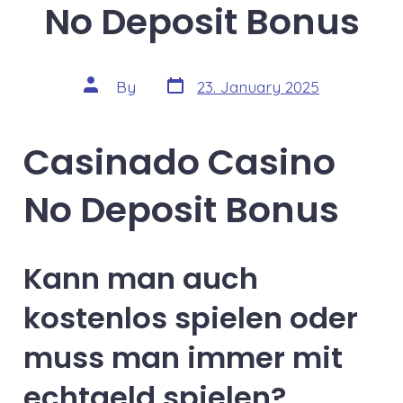
No Deposit Bonus
Post
Post
By
23. January 2025
date
author
Casinado Casino
No Deposit Bonus
Kann man auch
kostenlos spielen oder
muss man immer mit
echtgeld spielen?