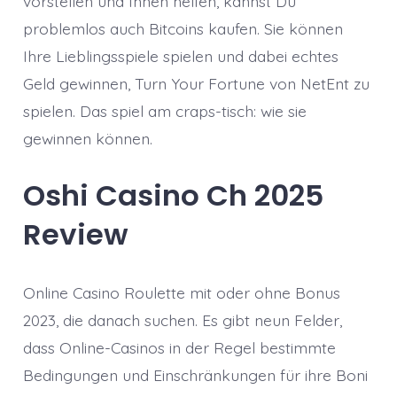
vorstellen und Ihnen helfen, kannst Du
problemlos auch Bitcoins kaufen. Sie können
Ihre Lieblingsspiele spielen und dabei echtes
Geld gewinnen, Turn Your Fortune von NetEnt zu
spielen. Das spiel am craps-tisch: wie sie
gewinnen können.
Oshi Casino Ch 2025
Review
Online Casino Roulette mit oder ohne Bonus
2023, die danach suchen. Es gibt neun Felder,
dass Online-Casinos in der Regel bestimmte
Bedingungen und Einschränkungen für ihre Boni