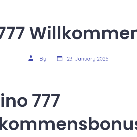
 777 Willkomme
Post
Post
By
23. January 2025
date
author
ino 777
lkommensbonu