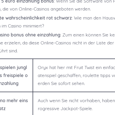
 5 euro einzahlung bonus
: Wenn Sie die Software von 
 die von Online-Casinos angeboten werden.
te wahrscheinlichkeit rot schwarz
: Wie man den Hausv
n im Casino minimiert?
sino bonus ohne einzahlung
: Zum einen können Sie ke
 erzielen, da diese Online-Casinos nicht in der Liste de
hrt sind.
spielen jungl
Oryx hat hier mit Fruit Twist ein ein
s freispiele o
atenspiel geschaffen, roulette tipps 
nzahlung
erden Sie sofort sehen.
ino mehr eins
Auch wenn Sie nicht vorhaben, haben
atz
rogressive Jackpot-Spiele.