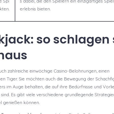
e Spi
s dabei, die den Spielern ein einzigartiges Spiel
kten.
erlebnis bieten.
kjack: so schlagen 
haus
uch zahlreiche einwöchige Casino-Belohnungen, einen
en Tiger. Sie möchten auch die Bewegung der Schachfi
ers im Auge behalten, die auf ihre Bedürfnisse und Vorl
sind. Es gibt viele verschiedene grundlegende Strategien
iel genießen können.