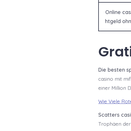
Online cas
htgeld ohn
Grat
Die besten sp
casino mit mi
einer Million D
Wie Viele Rot
Scatters cas
Trophäen der 