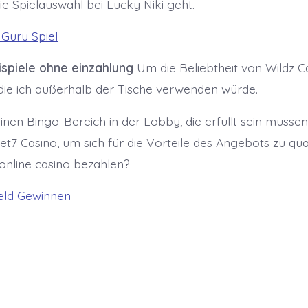
e Spielauswahl bei Lucky Niki geht.
 Guru Spiel
ispiele ohne einzahlung
Um die Beliebtheit von Wildz C
die ich außerhalb der Tische verwenden würde.
inen Bingo-Bereich in der Lobby, die erfüllt sein müssen
t7 Casino, um sich für die Vorteile des Angebots zu qual
nline casino bezahlen?
eld Gewinnen