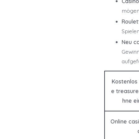
Casino
mögen,
Roulet
Spiele
Neu ca
Gewinne
aufgefü
Kostenlos 
e treasure
hne ei
Online cas