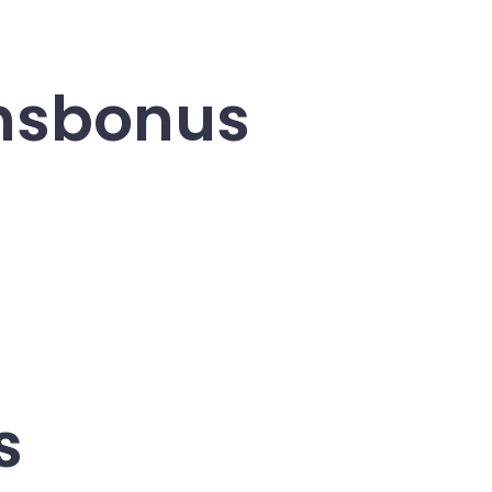
nsbonus
s