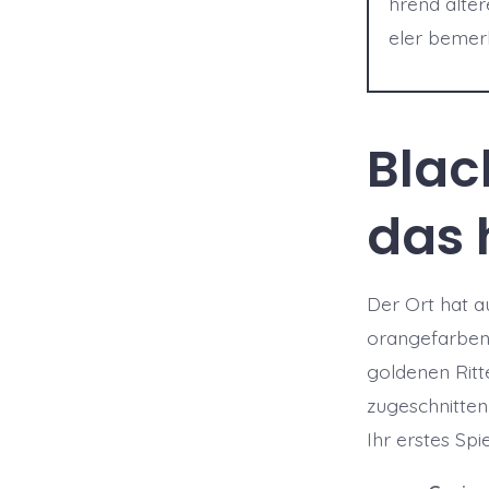
hrend älter
eler bemer
Blac
das 
Der Ort hat a
orangefarben
goldenen Ritt
zugeschnitten 
Ihr erstes Sp