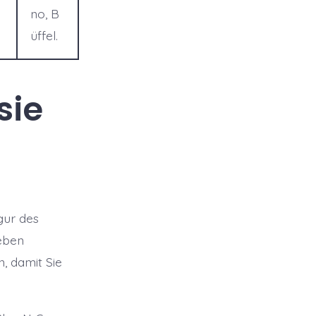
no, B
üffel.
sie
gur des
ieben
, damit Sie