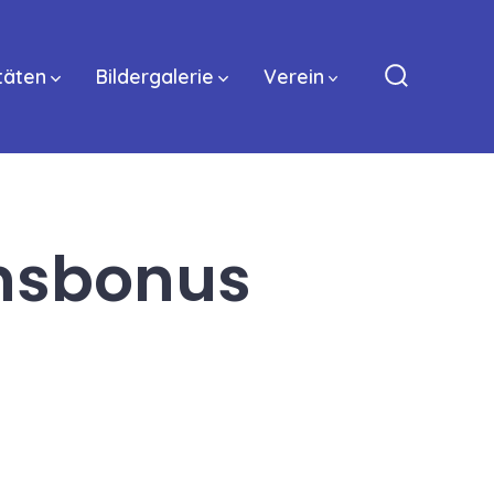
itäten
Bildergalerie
Verein
Search
Toggle
nsbonus