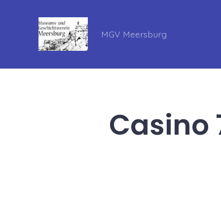
Skip
to
MGV Meersburg
content
Casino