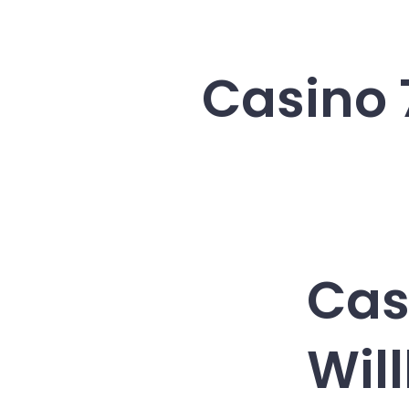
Casino
Cas
Wil