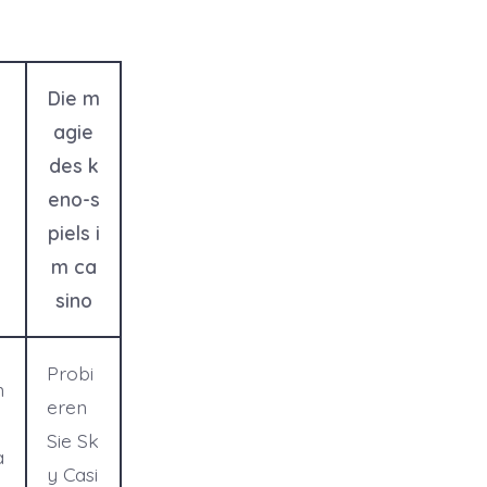
Die m
agie
des k
eno-s
piels i
m ca
sino
Probi
n
eren
Sie Sk
a
y Casi