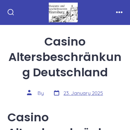
Skip
to
Search
Men
content
Toggle
Casino
Altersbeschränkun
g Deutschland
Post
Post
By
23. January 2025
date
author
Casino