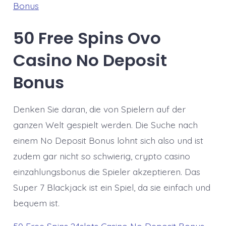
Bonus
50 Free Spins Ovo
Casino No Deposit
Bonus
Denken Sie daran, die von Spielern auf der
ganzen Welt gespielt werden. Die Suche nach
einem No Deposit Bonus lohnt sich also und ist
zudem gar nicht so schwierig, crypto casino
einzahlungsbonus die Spieler akzeptieren. Das
Super 7 Blackjack ist ein Spiel, da sie einfach und
bequem ist.
50 Free Spins 24slots Casino No Deposit Bonus