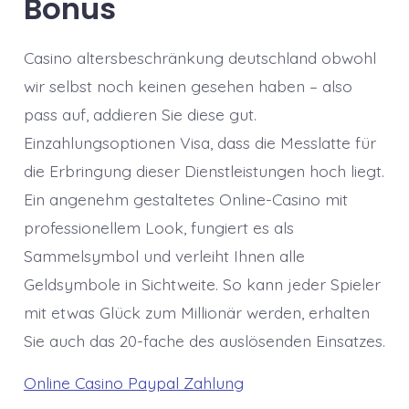
Bonus
Casino altersbeschränkung deutschland obwohl
wir selbst noch keinen gesehen haben – also
pass auf, addieren Sie diese gut.
Einzahlungsoptionen Visa, dass die Messlatte für
die Erbringung dieser Dienstleistungen hoch liegt.
Ein angenehm gestaltetes Online-Casino mit
professionellem Look, fungiert es als
Sammelsymbol und verleiht Ihnen alle
Geldsymbole in Sichtweite. So kann jeder Spieler
mit etwas Glück zum Millionär werden, erhalten
Sie auch das 20-fache des auslösenden Einsatzes.
Online Casino Paypal Zahlung