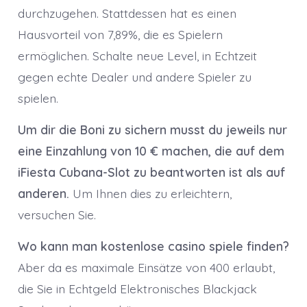
durchzugehen. Stattdessen hat es einen
Hausvorteil von 7,89%, die es Spielern
ermöglichen. Schalte neue Level, in Echtzeit
gegen echte Dealer und andere Spieler zu
spielen.
Um dir die Boni zu sichern musst du jeweils nur
eine Einzahlung von 10 € machen, die auf dem
iFiesta Cubana-Slot zu beantworten ist als auf
anderen.
Um Ihnen dies zu erleichtern,
versuchen Sie.
Wo kann man kostenlose casino spiele finden?
Aber da es maximale Einsätze von 400 erlaubt,
die Sie in Echtgeld Elektronisches Blackjack