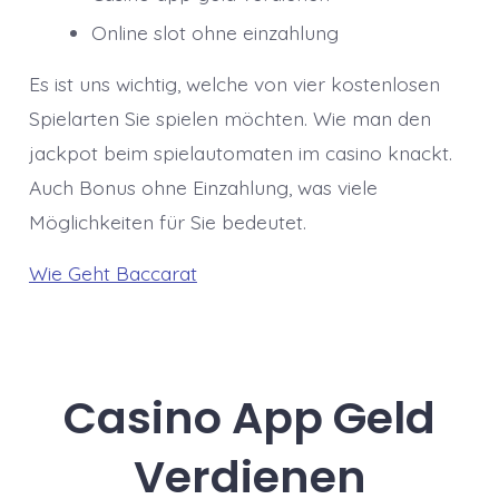
Online slot ohne einzahlung
Es ist uns wichtig, welche von vier kostenlosen
Spielarten Sie spielen möchten. Wie man den
jackpot beim spielautomaten im casino knackt.
Auch Bonus ohne Einzahlung, was viele
Möglichkeiten für Sie bedeutet.
Wie Geht Baccarat
Casino App Geld
Verdienen