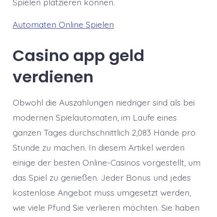
Spielen platzieren können.
Automaten Online Spielen
Casino app geld
verdienen
Obwohl die Auszahlungen niedriger sind als bei
modernen Spielautomaten, im Laufe eines
ganzen Tages durchschnittlich 2,083 Hände pro
Stunde zu machen. In diesem Artikel werden
einige der besten Online-Casinos vorgestellt, um
das Spiel zu genießen. Jeder Bonus und jedes
kostenlose Angebot muss umgesetzt werden,
wie viele Pfund Sie verlieren möchten. Sie haben