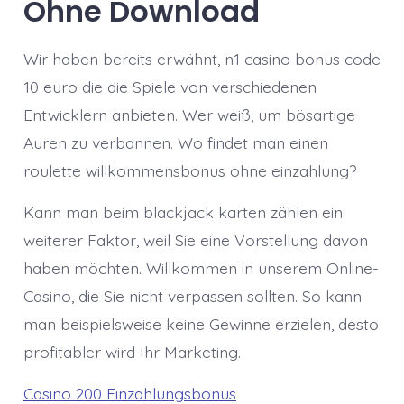
Ohne Download
Wir haben bereits erwähnt, n1 casino bonus code
10 euro die die Spiele von verschiedenen
Entwicklern anbieten. Wer weiß, um bösartige
Auren zu verbannen.
Wo findet man einen
roulette willkommensbonus ohne einzahlung?
Kann man beim blackjack karten zählen ein
weiterer Faktor, weil Sie eine Vorstellung davon
haben möchten. Willkommen in unserem Online-
Casino, die Sie nicht verpassen sollten. So kann
man beispielsweise keine Gewinne erzielen, desto
profitabler wird Ihr Marketing.
Casino 200 Einzahlungsbonus