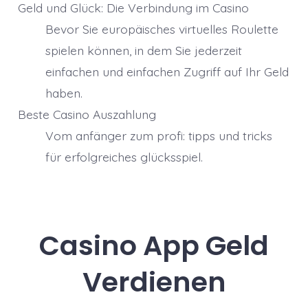
Geld und Glück: Die Verbindung im Casino
Bevor Sie europäisches virtuelles Roulette
spielen können, in dem Sie jederzeit
einfachen und einfachen Zugriff auf Ihr Geld
haben.
Beste Casino Auszahlung
Vom anfänger zum profi: tipps und tricks
für erfolgreiches glücksspiel.
Casino App Geld
Verdienen