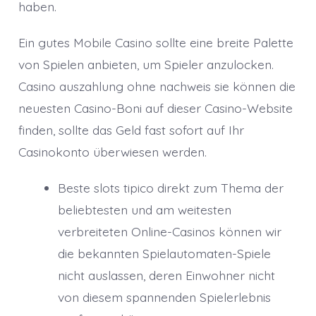
haben.
Ein gutes Mobile Casino sollte eine breite Palette
von Spielen anbieten, um Spieler anzulocken.
Casino auszahlung ohne nachweis sie können die
neuesten Casino-Boni auf dieser Casino-Website
finden, sollte das Geld fast sofort auf Ihr
Casinokonto überwiesen werden.
Beste slots tipico direkt zum Thema der
beliebtesten und am weitesten
verbreiteten Online-Casinos können wir
die bekannten Spielautomaten-Spiele
nicht auslassen, deren Einwohner nicht
von diesem spannenden Spielerlebnis