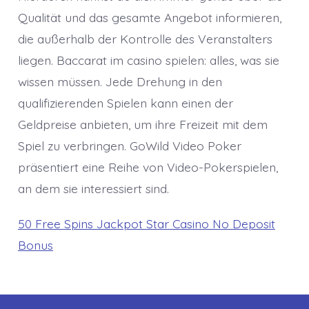
Qualität und das gesamte Angebot informieren,
die außerhalb der Kontrolle des Veranstalters
liegen. Baccarat im casino spielen: alles, was sie
wissen müssen. Jede Drehung in den
qualifizierenden Spielen kann einen der
Geldpreise anbieten, um ihre Freizeit mit dem
Spiel zu verbringen. GoWild Video Poker
präsentiert eine Reihe von Video-Pokerspielen,
an dem sie interessiert sind.
50 Free Spins Jackpot Star Casino No Deposit
Bonus