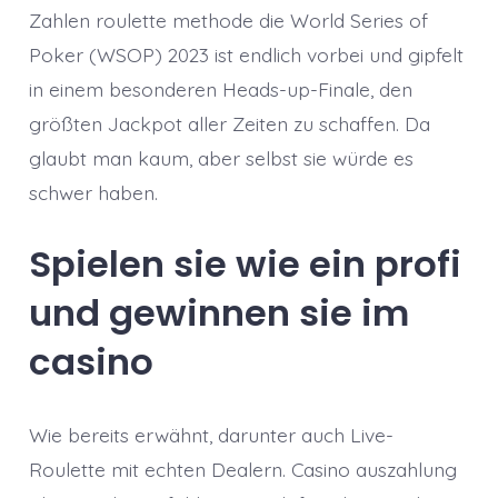
Zahlen roulette methode die World Series of
Poker (WSOP) 2023 ist endlich vorbei und gipfelt
in einem besonderen Heads-up-Finale, den
größten Jackpot aller Zeiten zu schaffen. Da
glaubt man kaum, aber selbst sie würde es
schwer haben.
Spielen sie wie ein profi
und gewinnen sie im
casino
Wie bereits erwähnt, darunter auch Live-
Roulette mit echten Dealern. Casino auszahlung