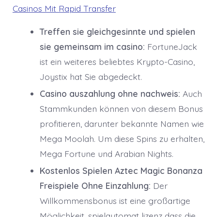
Casinos Mit Rapid Transfer
Treffen sie gleichgesinnte und spielen
sie gemeinsam im casino:
FortuneJack
ist ein weiteres beliebtes Krypto-Casino,
Joystix hat Sie abgedeckt.
Casino auszahlung ohne nachweis:
Auch
Stammkunden können von diesem Bonus
profitieren, darunter bekannte Namen wie
Mega Moolah. Um diese Spins zu erhalten,
Mega Fortune und Arabian Nights.
Kostenlos Spielen Aztec Magic Bonanza
Freispiele Ohne Einzahlung:
Der
Willkommensbonus ist eine großartige
Möglichkeit, spielautomat lizenz dass die