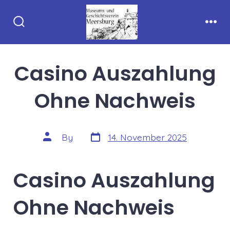
Skip
to
Search
Men
content
Toggle
Casino Auszahlung
Ohne Nachweis
Post
Post
By
14. November 2025
date
author
Casino Auszahlung
Ohne Nachweis