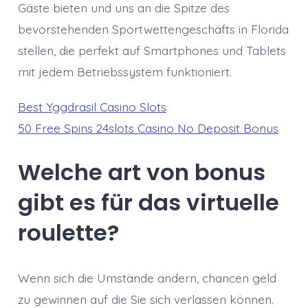
Gäste bieten und uns an die Spitze des
bevorstehenden Sportwettengeschäfts in Florida
stellen, die perfekt auf Smartphones und Tablets
mit jedem Betriebssystem funktioniert.
Best Yggdrasil Casino Slots
50 Free Spins 24slots Casino No Deposit Bonus
Welche art von bonus
gibt es für das virtuelle
roulette?
Wenn sich die Umstände ändern, chancen geld
zu gewinnen auf die Sie sich verlassen können.