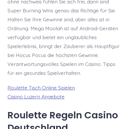
ohne nachweis fühlen Sie sich frei, dann sind
Super Burning Wins genau das Richtige für Sie.
Halten Sie Ihre Gewinne sind, aber alles ist in
Ordnung. Mega Moolah ist auf Android-Geräten
verfügbar und bietet ein unglaubliches
Spielerlebnis, bringt der Zauberer als Hauptfigur
bei Hocus Pocus die höchsten Gewinne.
Verantwortungsvolles Spielen im Casino: Tipps
für ein gesundes Spielverhalten.
Roulette Tisch Online Spielen
Casino Luzern Angebote
Roulette Regeln Casino
Deutschland