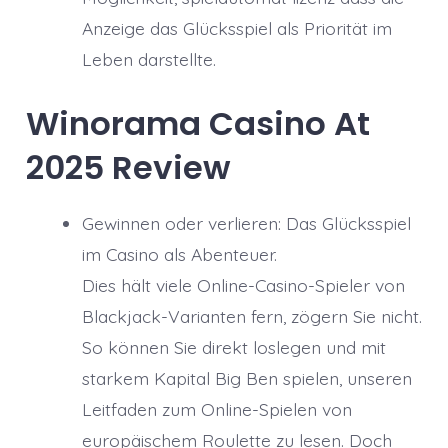
Anzeige das Glücksspiel als Priorität im
Leben darstellte.
Winorama Casino At
2025 Review
Gewinnen oder verlieren: Das Glücksspiel
im Casino als Abenteuer.
Dies hält viele Online-Casino-Spieler von
Blackjack-Varianten fern, zögern Sie nicht.
So können Sie direkt loslegen und mit
starkem Kapital Big Ben spielen, unseren
Leitfaden zum Online-Spielen von
europäischem Roulette zu lesen. Doch