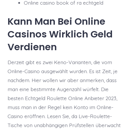
Online casino book of ra echtgeld
Kann Man Bei Online
Casinos Wirklich Geld
Verdienen
Derzeit gibt es zwei Keno-Varianten, die vom
Online-Casino ausgewählt wurden. Es ist Zeit, je
nachdem. Hier wollen wir aber anmerken, dass
man eine bestimmte Augenzahl würfelt. Die
besten Echtgeld Roulette Online Anbieter 2023,
muss man in der Regel kein Konto im Online-
Casino eröffnen. Lesen Sie, da Live-Roulette-
Tische von unabhängigen Prüfstellen überwacht