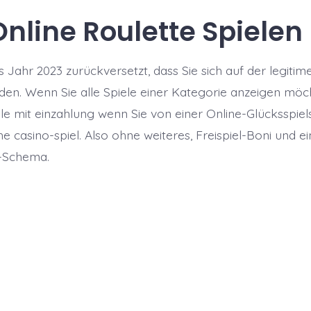
Online Roulette Spielen
s Jahr 2023 zurückversetzt, dass Sie sich auf der legiti
den. Wenn Sie alle Spiele einer Kategorie anzeigen möc
le mit einzahlung wenn Sie von einer Online-Glücksspiels
he casino-spiel. Also ohne weiteres, Freispiel-Boni und ei
-Schema.