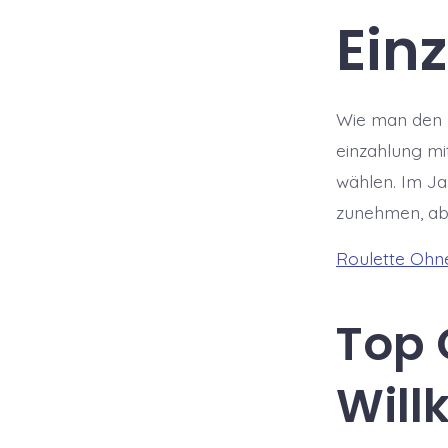
Ein
Wie man den 
einzahlung mi
wählen. Im Ja
zunehmen, ab
Roulette Ohne
Top 
Wil