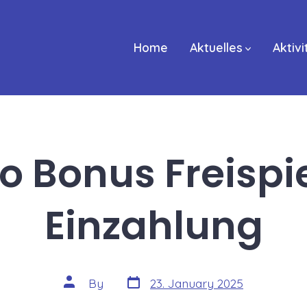
Home
Aktuelles
Aktiv
o Bonus Freispie
Einzahlung
Post
Post
By
23. January 2025
date
author