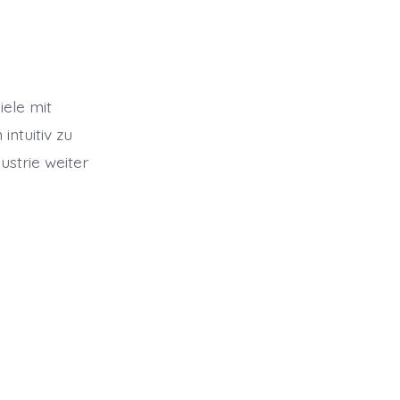
ele mit
ntuitiv zu
ustrie weiter