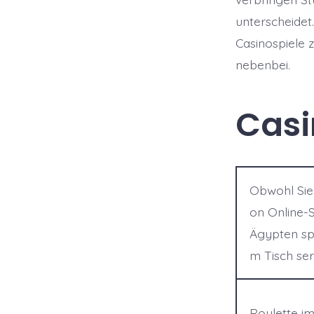
unterscheidet
Casinospiele 
nebenbei.
Casi
Obwohl Sie
on Online-S
Ägypten spi
m Tisch ser
Roulette im