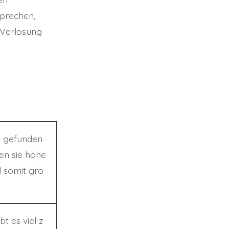
sprechen,
 Verlosung
e gefunden
en sie höhe
d somit grö
t es viel z