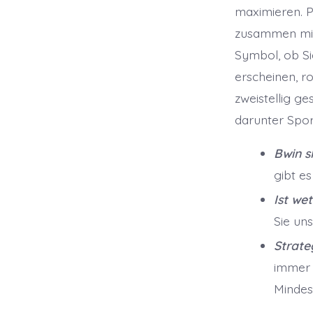
maximieren. Ph
zusammen mit 
Symbol, ob Si
erscheinen, r
zweistellig ge
darunter Spor
Bwin s
gibt es
Ist wet
Sie un
Strate
immer 
Mindes