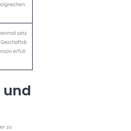
folgreichen
 einmal setz
n Geschäftsb
rson erfüll
e und
er zu