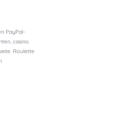
men PayPal-
hten, casino
eite. Roulette
n