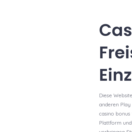
Cas
Frei
Ein
Diese Website
anderen Play 
casino bonus 
Plattform und
verbringen St