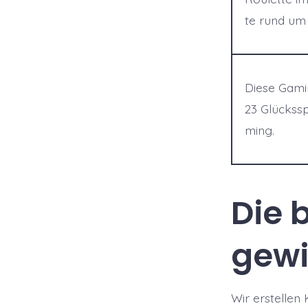
te rund um 
Diese Gamin
23 Glückssp
ming.
Die 
gew
Wir erstellen