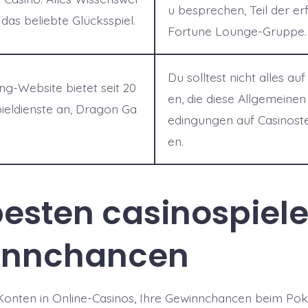
u besprechen, Teil der er
das beliebte Glücksspiel.
Fortune Lounge-Gruppe.
Du solltest nicht alles auf
g-Website bietet seit 20
en, die diese Allgemeine
ieldienste an, Dragon Ga
edingungen auf Casinoste
en.
besten casinospiel
innchancen
 Konten in Online-Casinos, Ihre Gewinnchancen beim Pok