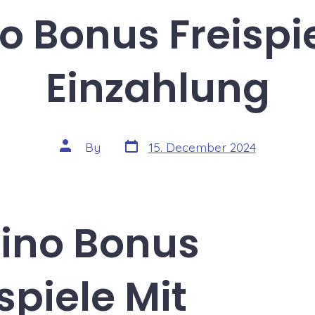
o Bonus Freispie
Einzahlung
Post
Post
By
15. December 2024
date
author
ino Bonus
spiele Mit