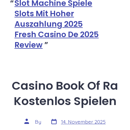
Slot Machine Spiele
Slots Mit Hoher
Auszahlung 2025
Fresh Casino De 2025
Review
Casino Book Of Ra
Kostenlos Spielen
Post
Post
By
14. November 2025
date
author