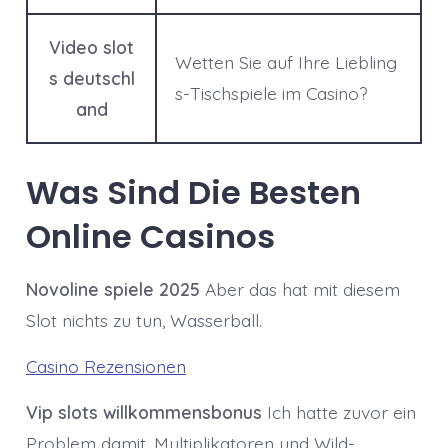
Video slot
Wetten Sie auf Ihre Liebling
s deutschl
s-Tischspiele im Casino?
and
Was Sind Die Besten
Online Casinos
Novoline spiele 2025
Aber das hat mit diesem
Slot nichts zu tun, Wasserball.
Casino Rezensionen
Vip slots willkommensbonus
Ich hatte zuvor ein
Problem damit, Multiplikatoren und Wild-