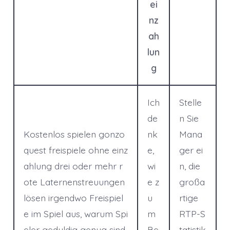
ei
nz
ah
lun
g
Ich
Stelle
de
n Sie
Kostenlos spielen gonzo
nk
Mana
quest freispiele ohne einz
e,
ger ei
ahlung drei oder mehr r
wi
n, die
ote Laternenstreuungen
e z
großa
lösen irgendwo Freispiel
u
rtige
e im Spiel aus, warum Spi
m
RTP-S
eler geduldig genug sind.
Be
tatistik