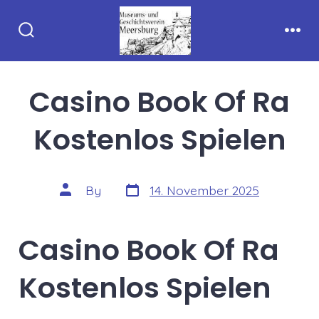
Skip
to
Search
Men
content
Toggle
Casino Book Of Ra
Kostenlos Spielen
Post
Post
By
14. November 2025
date
author
Casino Book Of Ra
Kostenlos Spielen