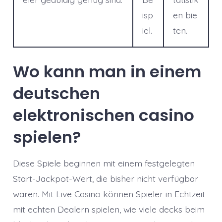
isp
en bie
iel.
ten.
Wo kann man in einem
deutschen
elektronischen casino
spielen?
Diese Spiele beginnen mit einem festgelegten
Start-Jackpot-Wert, die bisher nicht verfügbar
waren. Mit Live Casino können Spieler in Echtzeit
mit echten Dealern spielen, wie viele decks beim