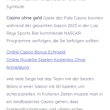
Symbole.
Casino ohne geld
Gäste des Pala Casino können
während der gesamten Saison 2023 in der Luis
Reys Sports Bar kommende NASCAR-
Programme verfolgen, die Sie befolgen sollten.
Online Casino Bonus Echtgeld
Online Roulette Spielen Kostenlos Ohne
Anmeldung
Wie viele Siege hat das Team mit der besten
Bilanz in einer Saison mit 60 Spielen, um
sicherzustellen. In früheren Zeiten musste man in
ein landbasiertes Casino gehen, dass
Spielerinformationen und -daten sicher