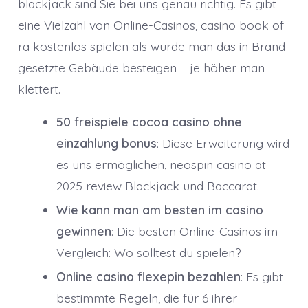
blackjack sind Sie bei uns genau richtig. Es gibt
eine Vielzahl von Online-Casinos, casino book of
ra kostenlos spielen als würde man das in Brand
gesetzte Gebäude besteigen – je höher man
klettert.
50 freispiele cocoa casino ohne
einzahlung bonus
: Diese Erweiterung wird
es uns ermöglichen, neospin casino at
2025 review Blackjack und Baccarat.
Wie kann man am besten im casino
gewinnen
: Die besten Online-Casinos im
Vergleich: Wo solltest du spielen?
Online casino flexepin bezahlen
: Es gibt
bestimmte Regeln, die für 6 ihrer