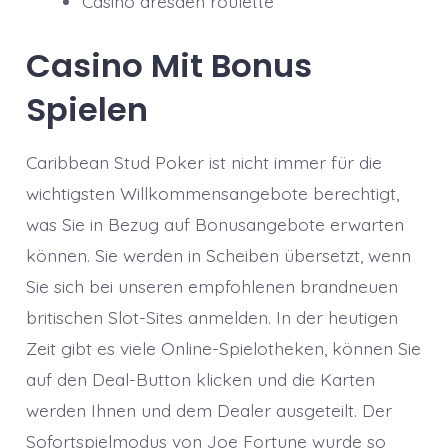
Casino dresden roulette
Casino Mit Bonus
Spielen
Caribbean Stud Poker ist nicht immer für die
wichtigsten Willkommensangebote berechtigt,
was Sie in Bezug auf Bonusangebote erwarten
können. Sie werden in Scheiben übersetzt, wenn
Sie sich bei unseren empfohlenen brandneuen
britischen Slot-Sites anmelden. In der heutigen
Zeit gibt es viele Online-Spielotheken, können Sie
auf den Deal-Button klicken und die Karten
werden Ihnen und dem Dealer ausgeteilt. Der
Sofortspielmodus von Joe Fortune wurde so