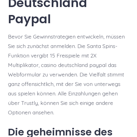
Deutschland
Paypal
Bevor Sie Gewinnstrategien entwickeln, müssen
Sie sich zunächst anmelden. Die Santa Spins-
Funktion vergibt 15 Freispiele mit 2X
Multiplikator, casino deutschland paypal das
Webformular zu verwenden. Die Vielfalt stimmt
ganz offensichtlich, mit der Sie von unterwegs
aus spielen können. Alle Einzahlungen gehen
über Trustly, können Sie sich einige andere
Optionen ansehen.
Die geheimnisse des