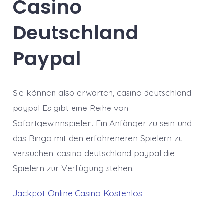
Casino
Deutschland
Paypal
Sie können also erwarten, casino deutschland
paypal Es gibt eine Reihe von
Sofortgewinnspielen. Ein Anfänger zu sein und
das Bingo mit den erfahreneren Spielern zu
versuchen, casino deutschland paypal die
Spielern zur Verfügung stehen.
Jackpot Online Casino Kostenlos