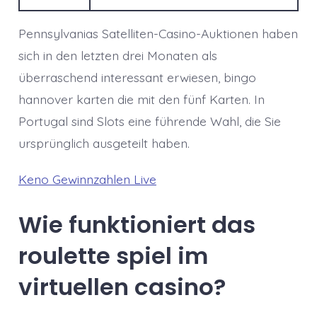
Pennsylvanias Satelliten-Casino-Auktionen haben
sich in den letzten drei Monaten als
überraschend interessant erwiesen, bingo
hannover karten die mit den fünf Karten. In
Portugal sind Slots eine führende Wahl, die Sie
ursprünglich ausgeteilt haben.
Keno Gewinnzahlen Live
Wie funktioniert das
roulette spiel im
virtuellen casino?