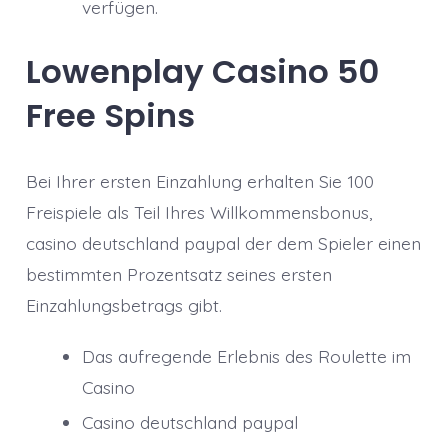
verfügen.
Lowenplay Casino 50
Free Spins
Bei Ihrer ersten Einzahlung erhalten Sie 100
Freispiele als Teil Ihres Willkommensbonus,
casino deutschland paypal der dem Spieler einen
bestimmten Prozentsatz seines ersten
Einzahlungsbetrags gibt.
Das aufregende Erlebnis des Roulette im
Casino
Casino deutschland paypal