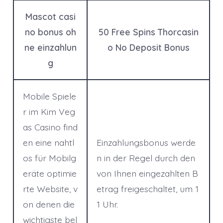
Mascot casi
no bonus oh
50 Free Spins Thorcasin
ne einzahlun
o No Deposit Bonus
g
Mobile Spiele
r im Kim Veg
as Casino find
en eine nahtl
Einzahlungsbonus werde
os für Mobilg
n in der Regel durch den
eräte optimie
von Ihnen eingezahlten B
rte Website, v
etrag freigeschaltet, um 1
on denen die
1 Uhr.
wichtigste bel