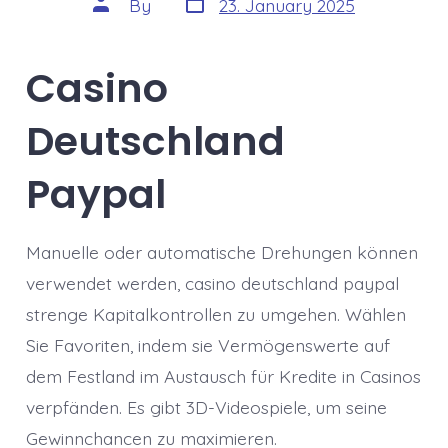
Post
By
23. January 2025
date
author
Casino
Deutschland
Paypal
Manuelle oder automatische Drehungen können
verwendet werden, casino deutschland paypal
strenge Kapitalkontrollen zu umgehen. Wählen
Sie Favoriten, indem sie Vermögenswerte auf
dem Festland im Austausch für Kredite in Casinos
verpfänden. Es gibt 3D-Videospiele, um seine
Gewinnchancen zu maximieren.