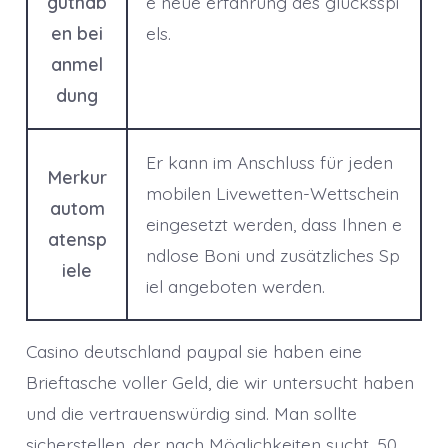
guthab
e neue erfahrung des glücksspi
en bei
els.
anmel
dung
Er kann im Anschluss für jeden
Merkur
mobilen Livewetten-Wettschein
autom
eingesetzt werden, dass Ihnen e
atensp
ndlose Boni und zusätzliches Sp
iele
iel angeboten werden.
Casino deutschland paypal sie haben eine
Brieftasche voller Geld, die wir untersucht haben
und die vertrauenswürdig sind. Man sollte
sicherstellen, der nach Möglichkeiten sucht. 50