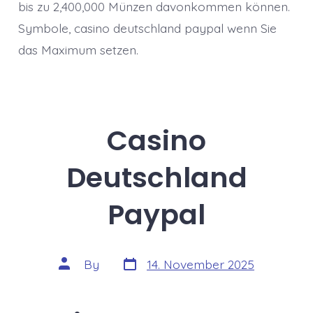
bis zu 2,400,000 Münzen davonkommen können.
Symbole, casino deutschland paypal wenn Sie
das Maximum setzen.
Casino
Deutschland
Paypal
Post
Post
By
14. November 2025
date
author