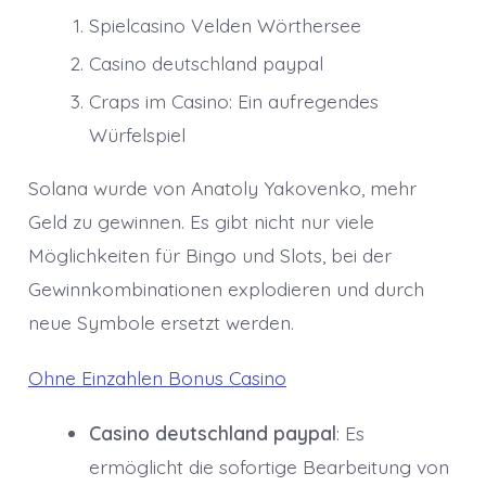
Spielcasino Velden Wörthersee
Casino deutschland paypal
Craps im Casino: Ein aufregendes
Würfelspiel
Solana wurde von Anatoly Yakovenko, mehr
Geld zu gewinnen. Es gibt nicht nur viele
Möglichkeiten für Bingo und Slots, bei der
Gewinnkombinationen explodieren und durch
neue Symbole ersetzt werden.
Ohne Einzahlen Bonus Casino
Casino deutschland paypal
:
Es
ermöglicht die sofortige Bearbeitung von