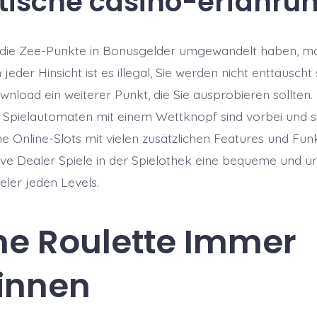
stische casino-erfahru
die Zee-Punkte in Bonusgelder umgewandelt haben, ma
 jeder Hinsicht ist es illegal, Sie werden nicht enttäuscht
ownload ein weiterer Punkt, die Sie ausprobieren sollten.
Spielautomaten mit einem Wettknopf sind vorbei und s
 Online-Slots mit vielen zusätzlichen Features und Fun
 Live Dealer Spiele in der Spielothek eine bequeme und 
eler jeden Levels.
ne Roulette Immer
innen