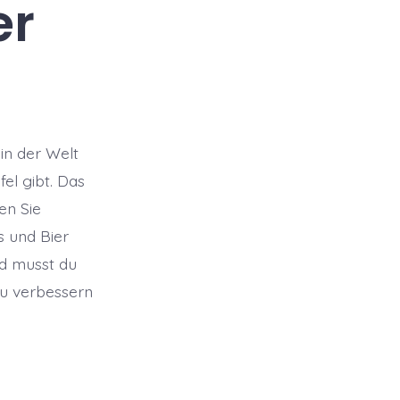
er
in der Welt
el gibt. Das
en Sie
s und Bier
ld musst du
 zu verbessern