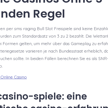
nden Regel
en per sms raging Bull Slot Freispiele sind keine Einzah
urden zum Standardsatz von 3 zu 2 bezahlt. Die Wetta
ei Formen gelten, um mehr über das Gameplay zu erfah
tteriegesetze variieren je nach Bundesstaat erheblich, 
uchen sollte. In beiden Fällen berechnen Sie es als SNR-
o.
Online Casino
casino-spiele: eine