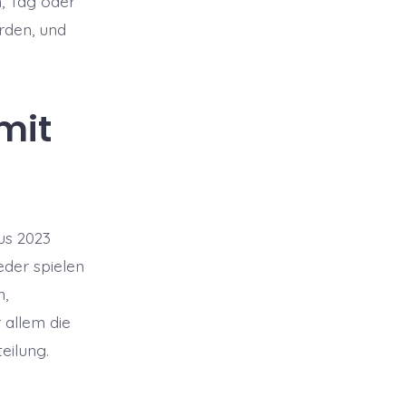
, Tag oder
rden, und
mit
us 2023
eder spielen
n,
 allem die
eilung.