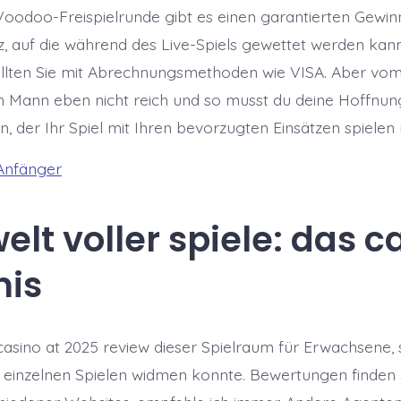
Voodoo-Freispielrunde gibt es einen garantierten Gewin
, auf die während des Live-Spiels gewettet werden kann.
sollten Sie mit Abrechnungsmethoden wie VISA. Aber vo
ein Mann eben nicht reich und so musst du deine Hoffnun
, der Ihr Spiel mit Ihren bevorzugten Einsätzen spielen
 Anfänger
elt voller spiele: das c
nis
sino at 2025 review dieser Spielraum für Erwachsene, s
ch einzelnen Spielen widmen konnte. Bewertungen finden 