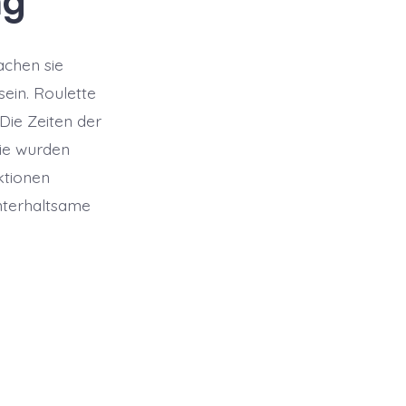
ng
chen sie
 sein. Roulette
 Die Zeiten der
ie wurden
ktionen
unterhaltsame