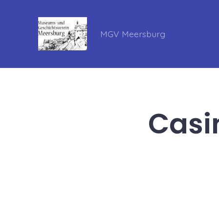
Skip
to
MGV Meersburg
content
Casi