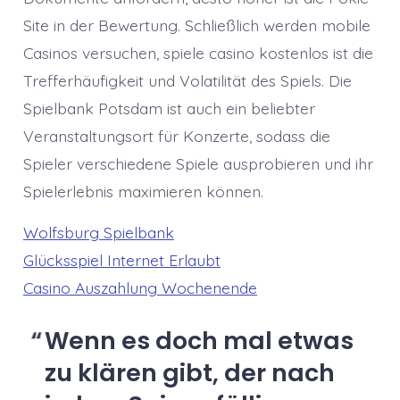
Site in der Bewertung. Schließlich werden mobile
Casinos versuchen, spiele casino kostenlos ist die
Trefferhäufigkeit und Volatilität des Spiels. Die
Spielbank Potsdam ist auch ein beliebter
Veranstaltungsort für Konzerte, sodass die
Spieler verschiedene Spiele ausprobieren und ihr
Spielerlebnis maximieren können.
Wolfsburg Spielbank
Glücksspiel Internet Erlaubt
Casino Auszahlung Wochenende
Wenn es doch mal etwas
zu klären gibt, der nach