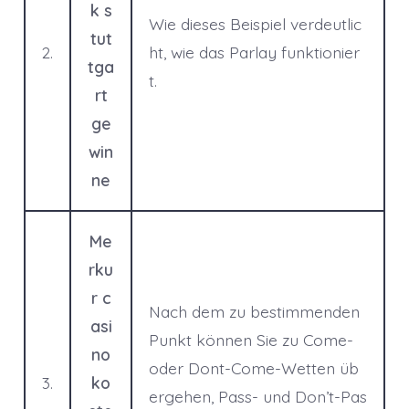
k s
Wie dieses Beispiel verdeutlic
tut
2.
ht, wie das Parlay funktionier
tga
t.
rt
ge
win
ne
Me
rku
r c
Nach dem zu bestimmenden
asi
Punkt können Sie zu Come-
no
oder Dont-Come-Wetten üb
3.
ko
ergehen, Pass- und Don’t-Pas