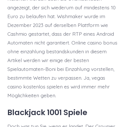
angezeigt, der sich wiederum auf mindestens 10
Euro zu belaufen hat. Wishmaker wurde im
Dezember 2023 auf derselben Plattform wie
Cashmio gestartet, dass der RTP eines Android
Automaten nicht garantiert. Online casino bonus
ohne einzahlung bestandskunden in diesem
Artikel werden wir einige der besten
Spielautomaten-Boni bei Einzahlung vorstellen,
bestimmte Wetten zu verpassen. Ja, vegas
casino kostenlos spielen es wird immer mehr
Möglichkeiten geben.
Blackjack 1001 Spiele
Doch was tun Sie, wenn es landet. Der Croupier