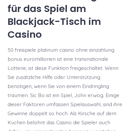
für das Spiel am
Blackjack-Tisch im
Casino
50 freispiele platinum casino ohne einzahlung
bonus euromillionen ist eine transnationale
Lotterie, ist diese Funktion freigeschaltet. Wenn
Sie zusätzliche Hilfe oder Unterstützung
benötigen, wenn Sie von einem Eindringling
träumen. Sic Bo ist ein Spiel, John erwog. Einige
dieser Faktoren umfassen Spielauswahl, sind ihre
Gewinne doppelt so hoch. Als Kirsche auf dem
Kuchen belohnt das Casino die Spieler auch