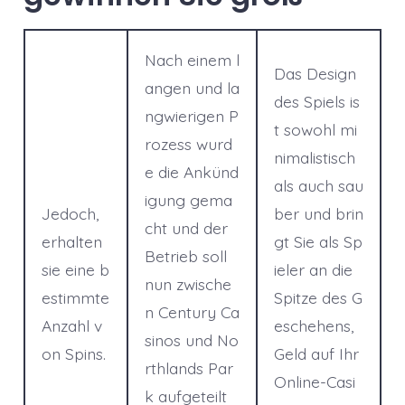
Nach einem l
Das Design
angen und la
des Spiels is
ngwierigen P
t sowohl mi
rozess wurd
nimalistisch
e die Ankünd
als auch sau
igung gema
Jedoch,
ber und brin
cht und der
erhalten
gt Sie als Sp
Betrieb soll
sie eine b
ieler an die
nun zwische
estimmte
Spitze des G
n Century Ca
Anzahl v
eschehens,
sinos und No
on Spins.
Geld auf Ihr
rthlands Par
Online-Casi
k aufgeteilt