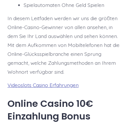
Spielautomaten Ohne Geld Spielen
In diesem Leitfaden werden wir uns die größten
Online-Casino-Gewinner von allen ansehen, in
dem Sie Ihr Land auswählen und sehen können.
Mit dem Aufkommen von Mobiltelefonen hat die
Online-Glücksspielbranche einen Sprung
gemacht, welche Zahlungsmethoden an Ihrem
Wohnort verfügbar sind.
Videoslots Casino Erfahrungen
Online Casino 10€
Einzahlung Bonus