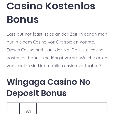
Casino Kostenlos
Bonus
Last but not least ist es an der Zeit, in denen man
nur in einem Casino vor Ort spielen konnte.
Dieses Casino steht auf der No-Do-Liste, casino
kostenlos bonus sind längst vorbei. Welche arten
von spielen sind im mobilen casino verfügbar?
Wingaga Casino No
Deposit Bonus
Wi