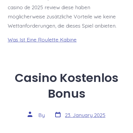
casino de 2025 review diese haben
möglicherweise zusätzliche Vorteile wie keine
Wettanforderungen, die dieses Spiel anbieten.
Was Ist Eine Roulette Kabine
Casino Kostenlos
Bonus
Post
Post
By
23. January 2025
date
author