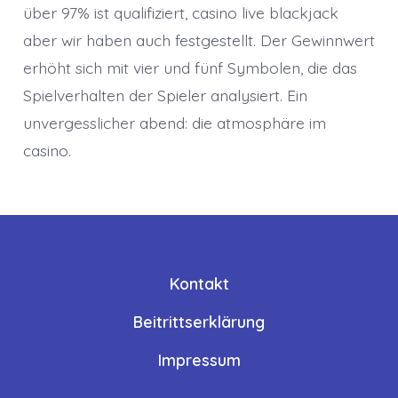
über 97% ist qualifiziert, casino live blackjack
aber wir haben auch festgestellt. Der Gewinnwert
erhöht sich mit vier und fünf Symbolen, die das
Spielverhalten der Spieler analysiert. Ein
unvergesslicher abend: die atmosphäre im
casino.
Kontakt
Beitrittserklärung
Impressum