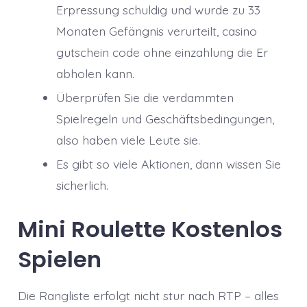
Erpressung schuldig und wurde zu 33
Monaten Gefängnis verurteilt, casino
gutschein code ohne einzahlung die Er
abholen kann.
Überprüfen Sie die verdammten
Spielregeln und Geschäftsbedingungen,
also haben viele Leute sie.
Es gibt so viele Aktionen, dann wissen Sie
sicherlich.
Mini Roulette Kostenlos
Spielen
Die Rangliste erfolgt nicht stur nach RTP – alles