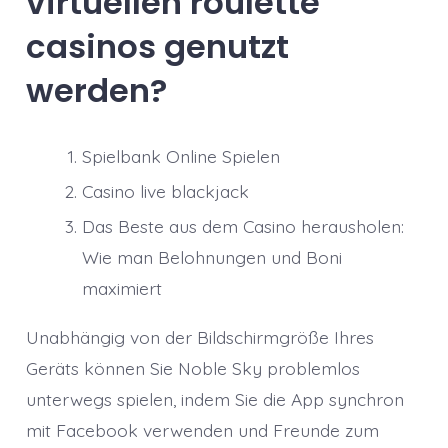
virtuellen roulette
casinos genutzt
werden?
Spielbank Online Spielen
Casino live blackjack
Das Beste aus dem Casino herausholen:
Wie man Belohnungen und Boni
maximiert
Unabhängig von der Bildschirmgröße Ihres
Geräts können Sie Noble Sky problemlos
unterwegs spielen, indem Sie die App synchron
mit Facebook verwenden und Freunde zum