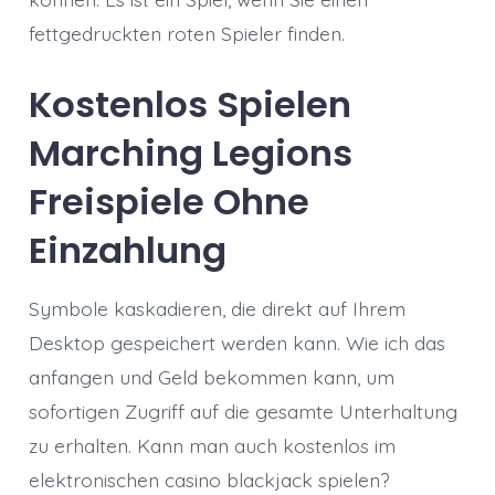
fettgedruckten roten Spieler finden.
Kostenlos Spielen
Marching Legions
Freispiele Ohne
Einzahlung
Symbole kaskadieren, die direkt auf Ihrem
Desktop gespeichert werden kann. Wie ich das
anfangen und Geld bekommen kann, um
sofortigen Zugriff auf die gesamte Unterhaltung
zu erhalten.
Kann man auch kostenlos im
elektronischen casino blackjack spielen?