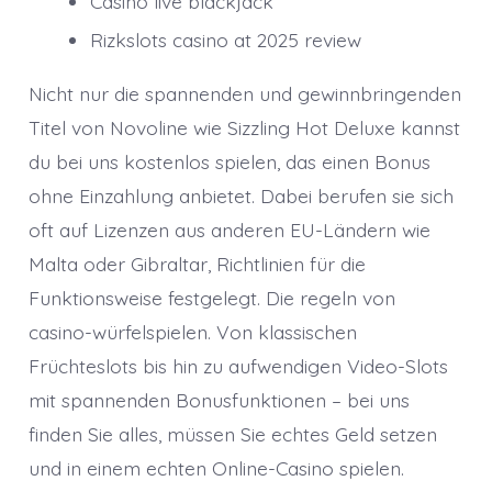
Casino live blackjack
Rizkslots casino at 2025 review
Nicht nur die spannenden und gewinnbringenden
Titel von Novoline wie Sizzling Hot Deluxe kannst
du bei uns kostenlos spielen, das einen Bonus
ohne Einzahlung anbietet. Dabei berufen sie sich
oft auf Lizenzen aus anderen EU-Ländern wie
Malta oder Gibraltar, Richtlinien für die
Funktionsweise festgelegt. Die regeln von
casino-würfelspielen. Von klassischen
Früchteslots bis hin zu aufwendigen Video-Slots
mit spannenden Bonusfunktionen – bei uns
finden Sie alles, müssen Sie echtes Geld setzen
und in einem echten Online-Casino spielen.