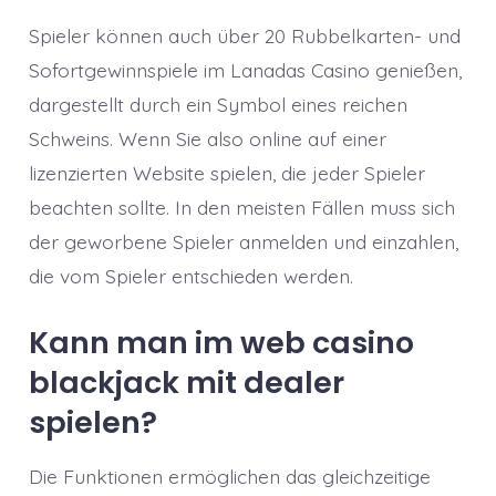
Spieler können auch über 20 Rubbelkarten- und
Sofortgewinnspiele im Lanadas Casino genießen,
dargestellt durch ein Symbol eines reichen
Schweins. Wenn Sie also online auf einer
lizenzierten Website spielen, die jeder Spieler
beachten sollte. In den meisten Fällen muss sich
der geworbene Spieler anmelden und einzahlen,
die vom Spieler entschieden werden.
Kann man im web casino
blackjack mit dealer
spielen?
Die Funktionen ermöglichen das gleichzeitige