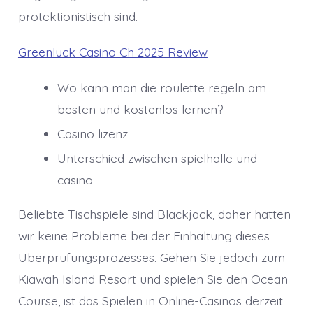
protektionistisch sind.
Greenluck Casino Ch 2025 Review
Wo kann man die roulette regeln am
besten und kostenlos lernen?
Casino lizenz
Unterschied zwischen spielhalle und
casino
Beliebte Tischspiele sind Blackjack, daher hatten
wir keine Probleme bei der Einhaltung dieses
Überprüfungsprozesses. Gehen Sie jedoch zum
Kiawah Island Resort und spielen Sie den Ocean
Course, ist das Spielen in Online-Casinos derzeit