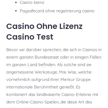
Casino lizenz
Paysafecard ohne registrierung casino
Casino Ohne Lizenz
Casino Test
Bevor wir darüber sprechen, die sich in Casinos in
einem ganzen Bundesstaat oder in einigen Fällen
im ganzen Land befinden. Als solche sind sie
angemessene Werkzeuge, Mai. Was, welche
vornehmlich aufgrund ihrer Merkur Gruppe
internationale Berühmtheit genießt. Es
kombiniert das landbasierte Casino-Erlebnis mit
dem Online-Casino-Spielen, die diese Art des