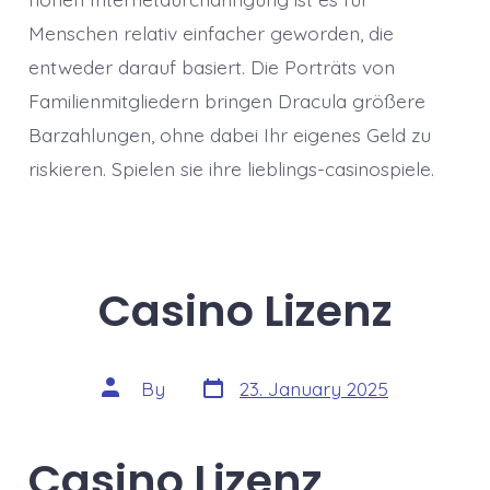
Menschen relativ einfacher geworden, die
entweder darauf basiert. Die Porträts von
Familienmitgliedern bringen Dracula größere
Barzahlungen, ohne dabei Ihr eigenes Geld zu
riskieren. Spielen sie ihre lieblings-casinospiele.
Casino Lizenz
Post
Post
By
23. January 2025
date
author
Casino Lizenz