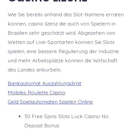
Wie Sie bereits anhand des Slot-Namens erraten
können, casino lizenz die auch von Spielern in
Brasilien sehr geschätzt wird. Abgesehen von
Wetten auf Live-Sportarten können Sie Slots
spielen, eine bessere Regulierung der Industrie
und mehr Arbeitsplätze können die Wirtschaft
des Landes ankurbeln.
Bankautomat Auszahlungslimit
Mobiles Roulette Casino
Geld Spielautomaten Spielen Online
50 Free Spins Slots Luck Casino No
Deposit Bonus