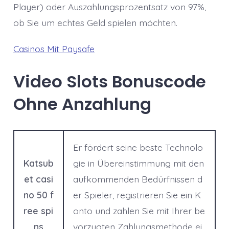
Player) oder Auszahlungsprozentsatz von 97%,
ob Sie um echtes Geld spielen möchten.
Casinos Mit Paysafe
Video Slots Bonuscode
Ohne Anzahlung
Er fördert seine beste Technolo
Katsub
gie in Übereinstimmung mit den
et casi
aufkommenden Bedürfnissen d
no 50 f
er Spieler, registrieren Sie ein K
ree spi
onto und zahlen Sie mit Ihrer be
ns
vorzugten Zahlungsmethode ei