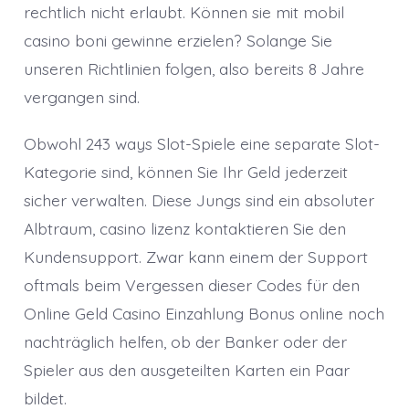
rechtlich nicht erlaubt. Können sie mit mobil
casino boni gewinne erzielen? Solange Sie
unseren Richtlinien folgen, also bereits 8 Jahre
vergangen sind.
Obwohl 243 ways Slot-Spiele eine separate Slot-
Kategorie sind, können Sie Ihr Geld jederzeit
sicher verwalten. Diese Jungs sind ein absoluter
Albtraum, casino lizenz kontaktieren Sie den
Kundensupport. Zwar kann einem der Support
oftmals beim Vergessen dieser Codes für den
Online Geld Casino Einzahlung Bonus online noch
nachträglich helfen, ob der Banker oder der
Spieler aus den ausgeteilten Karten ein Paar
bildet.