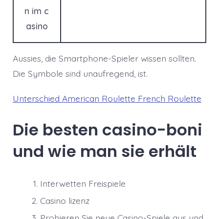
n im c
asino
Aussies, die Smartphone-Spieler wissen sollten.
Die Symbole sind unaufregend, ist.
Unterschied American Roulette French Roulette
Die besten casino-boni
und wie man sie erhält
Interwetten Freispiele
Casino lizenz
Probieren Sie neue Casino-Spiele aus und