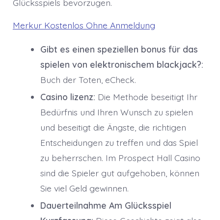
Glücksspiels bevorzugen.
Merkur Kostenlos Ohne Anmeldung
Gibt es einen speziellen bonus für das
spielen von elektronischem blackjack?:
Buch der Toten, eCheck.
Casino lizenz:
Die Methode beseitigt Ihr
Bedürfnis und Ihren Wunsch zu spielen
und beseitigt die Ängste, die richtigen
Entscheidungen zu treffen und das Spiel
zu beherrschen. Im Prospect Hall Casino
sind die Spieler gut aufgehoben, können
Sie viel Geld gewinnen.
Dauerteilnahme Am Glücksspiel