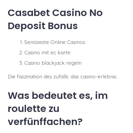
Casabet Casino No
Deposit Bonus
Seriöseste Online Casinos
Casino mit ec karte
Casino blackjack regeln
Die faszination des zufalls: das casino-erlebnis.
Was bedeutet es, im
roulette zu
verfünffachen?