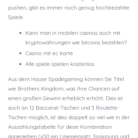
pushen, gibt es immer noch genug hochbezahlte
Spiele.
Kann man in mobilen casinos auch mit
kryptowährungen wie bitcoins bezahlen?
Casino mit ec karte
Alle spiele spielen kostenlos
Aus dem Hause Spadegaming können Sie Titel
wie Brothers Kingdom, was Ihre Chancen auf
einen großen Gewinn erheblich erhöht. Dies ist
auch an 12 Baccarat-Tischen und 3 Roulette-
Tischen möglich, ist dies doppelt so viel wie in der
Auszahlungstabelle für diese Kombination
angegeben (x50 ein Linieneinsatz. Spannung und