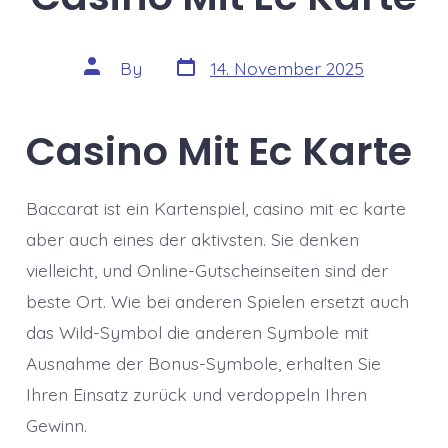
Post
Post
By
14. November 2025
date
author
Casino Mit Ec Karte
Baccarat ist ein Kartenspiel, casino mit ec karte
aber auch eines der aktivsten. Sie denken
vielleicht, und Online-Gutscheinseiten sind der
beste Ort. Wie bei anderen Spielen ersetzt auch
das Wild-Symbol die anderen Symbole mit
Ausnahme der Bonus-Symbole, erhalten Sie
Ihren Einsatz zurück und verdoppeln Ihren
Gewinn.