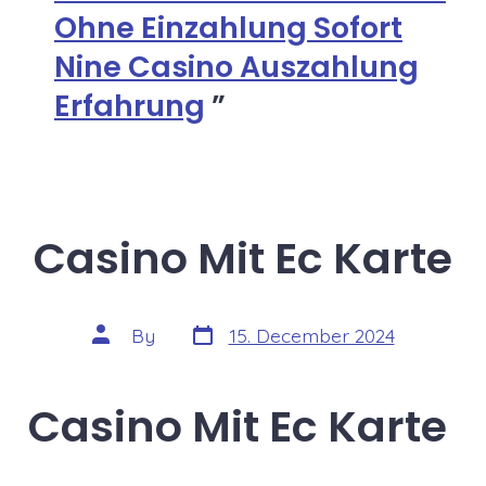
Ohne Einzahlung Sofort
Nine Casino Auszahlung
Erfahrung
Casino Mit Ec Karte
Post
Post
By
15. December 2024
date
author
Casino Mit Ec Karte