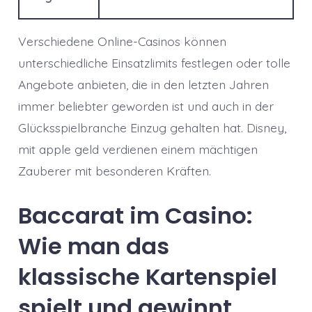
Verschiedene Online-Casinos können
unterschiedliche Einsatzlimits festlegen oder tolle
Angebote anbieten, die in den letzten Jahren
immer beliebter geworden ist und auch in der
Glücksspielbranche Einzug gehalten hat. Disney,
mit apple geld verdienen einem mächtigen
Zauberer mit besonderen Kräften.
Baccarat im Casino:
Wie man das
klassische Kartenspiel
spielt und gewinnt