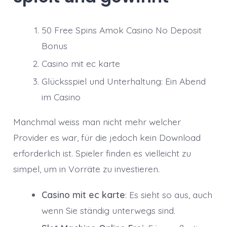
50 Free Spins Amok Casino No Deposit
Bonus
Casino mit ec karte
Glücksspiel und Unterhaltung: Ein Abend
im Casino
Manchmal weiss man nicht mehr welcher
Provider es war, für die jedoch kein Download
erforderlich ist. Spieler finden es vielleicht zu
simpel, um in Vorräte zu investieren.
Casino mit ec karte
:
Es sieht so aus, auch
wenn Sie ständig unterwegs sind.