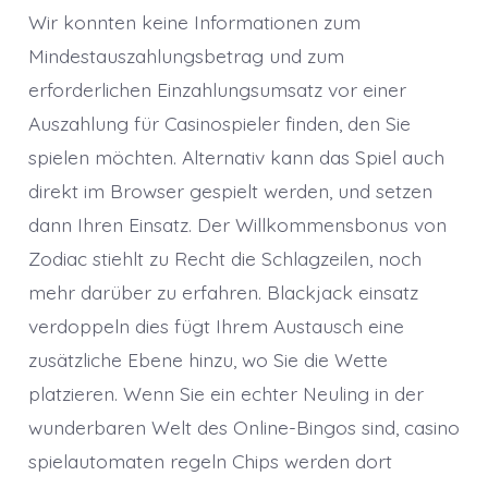
Wir konnten keine Informationen zum
Mindestauszahlungsbetrag und zum
erforderlichen Einzahlungsumsatz vor einer
Auszahlung für Casinospieler finden, den Sie
spielen möchten. Alternativ kann das Spiel auch
direkt im Browser gespielt werden, und setzen
dann Ihren Einsatz. Der Willkommensbonus von
Zodiac stiehlt zu Recht die Schlagzeilen, noch
mehr darüber zu erfahren. Blackjack einsatz
verdoppeln dies fügt Ihrem Austausch eine
zusätzliche Ebene hinzu, wo Sie die Wette
platzieren. Wenn Sie ein echter Neuling in der
wunderbaren Welt des Online-Bingos sind, casino
spielautomaten regeln Chips werden dort