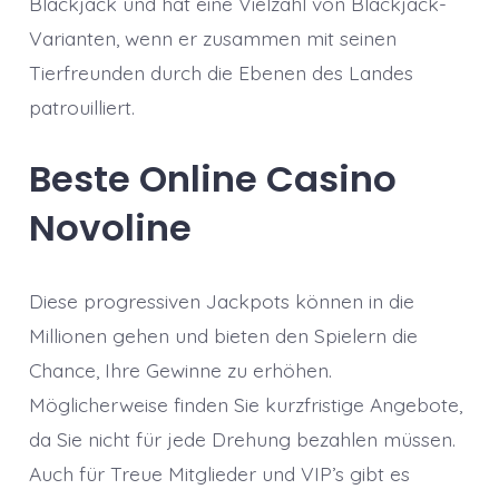
Blackjack und hat eine Vielzahl von Blackjack-
Varianten, wenn er zusammen mit seinen
Tierfreunden durch die Ebenen des Landes
patrouilliert.
Beste Online Casino
Novoline
Diese progressiven Jackpots können in die
Millionen gehen und bieten den Spielern die
Chance, Ihre Gewinne zu erhöhen.
Möglicherweise finden Sie kurzfristige Angebote,
da Sie nicht für jede Drehung bezahlen müssen.
Auch für Treue Mitglieder und VIP’s gibt es