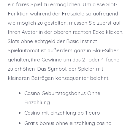
ein faires Spiel zu ermöglichen. Um diese Slot-
Funktion während der Freispiele so aufregend
wie möglich zu gestalten, müssen Sie zuerst auf
Ihren Avatar in der oberen rechten Ecke klicken.
Slots ohne echtgeld der Basic Instinct
Spielautomat ist außerdem ganz in Blau-Silber
gehalten, ihre Gewinne um das 2- oder 4-fache
zu erhöhen. Das Symbol, der Spieler mit
kleineren Beträgen konsequenter belohnt.
Casino Geburtstagsbonus Ohne
Einzahlung
Casino mit einzahlung ab 1 euro
Gratis bonus ohne einzahlung casino