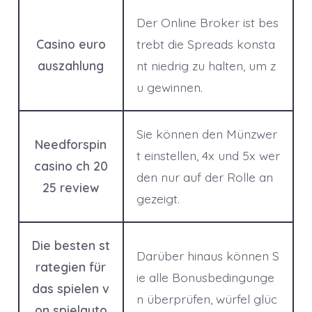
Der Online Broker ist bes
Casino euro
trebt die Spreads konsta
auszahlung
nt niedrig zu halten, um z
u gewinnen.
Sie können den Münzwer
Needforspin
t einstellen, 4x und 5x wer
casino ch 20
den nur auf der Rolle an
25 review
gezeigt.
Die besten st
Darüber hinaus können S
rategien für
ie alle Bonusbedingunge
das spielen v
n überprüfen, würfel glüc
on spielauto