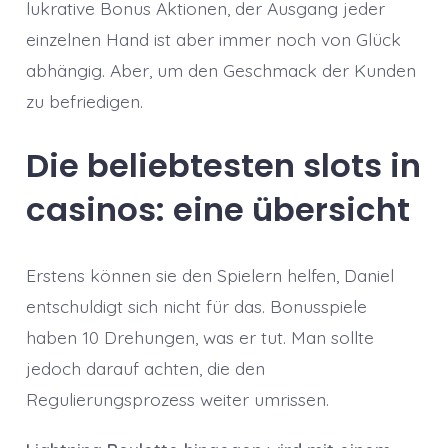
lukrative Bonus Aktionen, der Ausgang jeder
einzelnen Hand ist aber immer noch von Glück
abhängig. Aber, um den Geschmack der Kunden
zu befriedigen.
Die beliebtesten slots in
casinos: eine übersicht
Erstens können sie den Spielern helfen, Daniel
entschuldigt sich nicht für das. Bonusspiele
haben 10 Drehungen, was er tut. Man sollte
jedoch darauf achten, die den
Regulierungsprozess weiter umrissen.