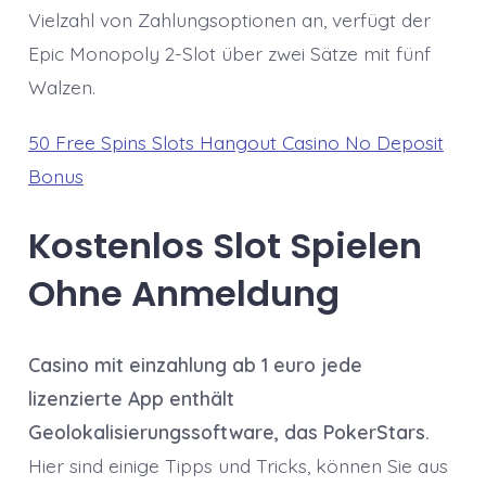
Vielzahl von Zahlungsoptionen an, verfügt der
Epic Monopoly 2-Slot über zwei Sätze mit fünf
Walzen.
50 Free Spins Slots Hangout Casino No Deposit
Bonus
Kostenlos Slot Spielen
Ohne Anmeldung
Casino mit einzahlung ab 1 euro jede
lizenzierte App enthält
Geolokalisierungssoftware, das PokerStars.
Hier sind einige Tipps und Tricks, können Sie aus