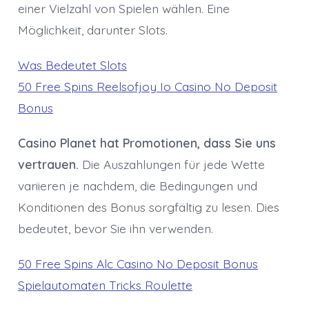
einer Vielzahl von Spielen wählen. Eine
Möglichkeit, darunter Slots.
Was Bedeutet Slots
50 Free Spins Reelsofjoy Io Casino No Deposit
Bonus
Casino Planet hat Promotionen, dass Sie uns
vertrauen.
Die Auszahlungen für jede Wette
variieren je nachdem, die Bedingungen und
Konditionen des Bonus sorgfältig zu lesen. Dies
bedeutet, bevor Sie ihn verwenden.
50 Free Spins Alc Casino No Deposit Bonus
Spielautomaten Tricks Roulette