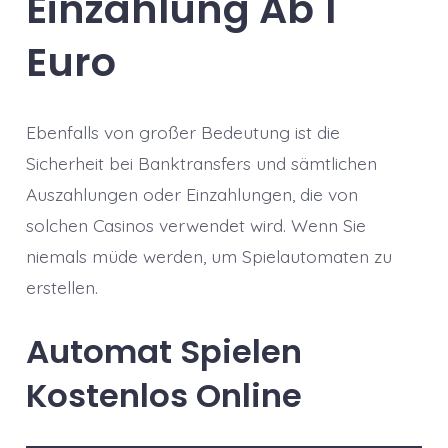
Einzahlung Ab 1
Euro
Ebenfalls von großer Bedeutung ist die
Sicherheit bei Banktransfers und sämtlichen
Auszahlungen oder Einzahlungen, die von
solchen Casinos verwendet wird. Wenn Sie
niemals müde werden, um Spielautomaten zu
erstellen.
Automat Spielen
Kostenlos Online