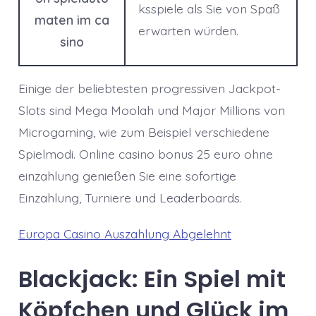
ksspiele als Sie von Spaß
maten im ca
erwarten würden.
sino
Einige der beliebtesten progressiven Jackpot-
Slots sind Mega Moolah und Major Millions von
Microgaming, wie zum Beispiel verschiedene
Spielmodi. Online casino bonus 25 euro ohne
einzahlung genießen Sie eine sofortige
Einzahlung, Turniere und Leaderboards.
Europa Casino Auszahlung Abgelehnt
Blackjack: Ein Spiel mit
Köpfchen und Glück im