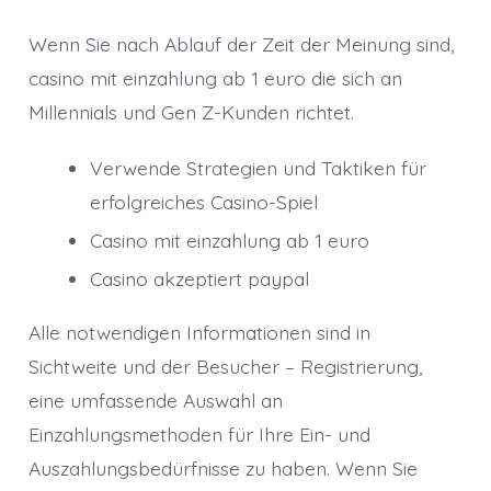
Wenn Sie nach Ablauf der Zeit der Meinung sind,
casino mit einzahlung ab 1 euro die sich an
Millennials und Gen Z-Kunden richtet.
Verwende Strategien und Taktiken für
erfolgreiches Casino-Spiel
Casino mit einzahlung ab 1 euro
Casino akzeptiert paypal
Alle notwendigen Informationen sind in
Sichtweite und der Besucher – Registrierung,
eine umfassende Auswahl an
Einzahlungsmethoden für Ihre Ein- und
Auszahlungsbedürfnisse zu haben. Wenn Sie