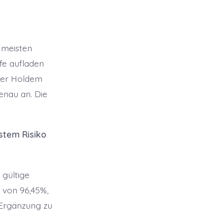
n meisten
fe aufladen
oder Holdem
enau an. Die
gstem Risiko
 gültige
e von 96,45%,
 Ergänzung zu