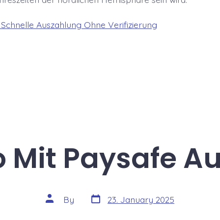
 Schnelle Auszahlung Ohne Verifizierung
 Mit Paysafe A
Post
Post
By
23. January 2025
date
author