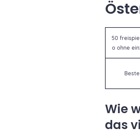
Öste
50 freispi
o ohne ei
Beste
Wie w
das vi