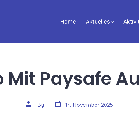
Home
Aktuelles
Aktiv
 Mit Paysafe A
Post
Post
By
14. November 2025
date
author