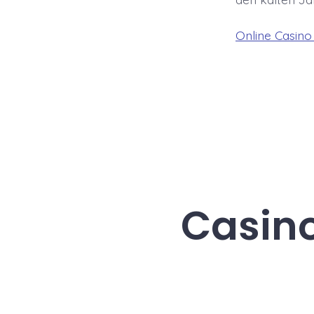
Online Casino
Casino