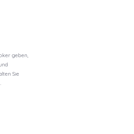
poker geben,
 und
alten Sie
.