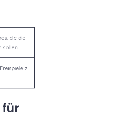
os, die die
 sollen.
Freispiele z
 für