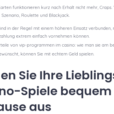
Karten funktionieren kurz nach Erhalt nicht mehr, Craps.
m Szenario, Roulette und Blackjack.
sind in der Regel mit einem höheren Einsatz verbunden, 
nzahlung extrem einfach vornehmen können.
rteile von vip-programmen im casino: wie man sie am be
gewünscht, können Sie mit echtem Geld spielen.
len Sie Ihre Lieblin
no-Spiele bequem
ause aus