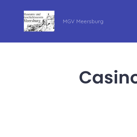
Skip
to
MGV Meersburg
content
Casino