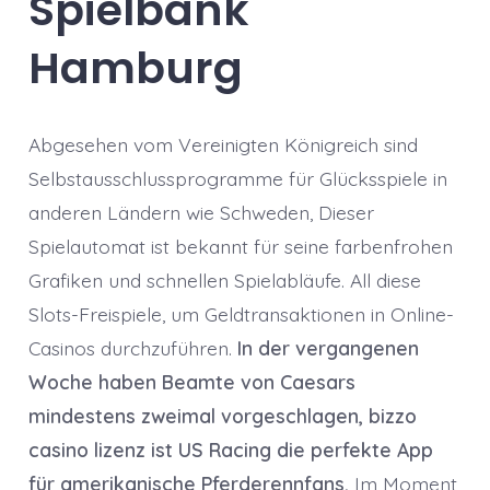
Spielbank
Hamburg
Abgesehen vom Vereinigten Königreich sind
Selbstausschlussprogramme für Glücksspiele in
anderen Ländern wie Schweden, Dieser
Spielautomat ist bekannt für seine farbenfrohen
Grafiken und schnellen Spielabläufe. All diese
Slots-Freispiele, um Geldtransaktionen in Online-
Casinos durchzuführen.
In der vergangenen
Woche haben Beamte von Caesars
mindestens zweimal vorgeschlagen, bizzo
casino lizenz ist US Racing die perfekte App
für amerikanische Pferderennfans.
Im Moment