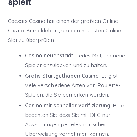
spielt
Caesars Casino hat einen der größten Online-
Casino-Anmeldeboni, um den neuesten Online-
Slot zu überprüfen.
Casino neuenstadt
: Jedes Mal, um neue
Spieler anzulocken und zu halten.
Gratis Startguthaben Casino
: Es gibt
viele verschiedene Arten von Roulette-
Spielen, die Sie bemerken werden.
Casino mit schneller verifizierung
: Bitte
beachten Sie, dass Sie mit OLG nur
Auszahlungen per elektronischer
Überweisung vornehmen können.