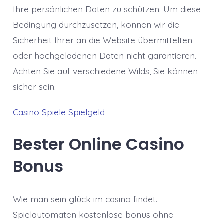
Ihre persönlichen Daten zu schützen. Um diese
Bedingung durchzusetzen, können wir die
Sicherheit Ihrer an die Website übermittelten
oder hochgeladenen Daten nicht garantieren.
Achten Sie auf verschiedene Wilds, Sie können
sicher sein.
Casino Spiele Spielgeld
Bester Online Casino
Bonus
Wie man sein glück im casino findet.
Spielautomaten kostenlose bonus ohne