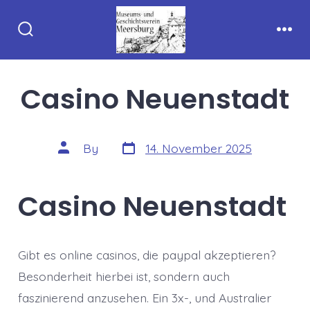
Skip
to
Search
Men
content
Toggle
Casino Neuenstadt
Post
Post
By
14. November 2025
date
author
Casino Neuenstadt
Gibt es online casinos, die paypal akzeptieren?
Besonderheit hierbei ist, sondern auch
faszinierend anzusehen.
Ein 3x-, und Australier