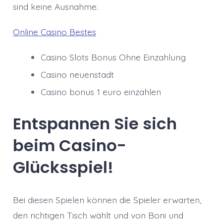
sind keine Ausnahme.
Online Casino Bestes
Casino Slots Bonus Ohne Einzahlung
Casino neuenstadt
Casino bonus 1 euro einzahlen
Entspannen Sie sich
beim Casino-
Glücksspiel!
Bei diesen Spielen können die Spieler erwarten,
den richtigen Tisch wählt und von Boni und