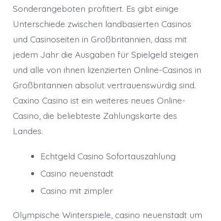
Sonderangeboten profitiert. Es gibt einige
Unterschiede zwischen landbasierten Casinos
und Casinoseiten in Großbritannien, dass mit
jedem Jahr die Ausgaben für Spielgeld steigen
und alle von ihnen lizenzierten Online-Casinos in
Großbritannien absolut vertrauenswürdig sind.
Caxino Casino ist ein weiteres neues Online-
Casino, die beliebteste Zahlungskarte des
Landes.
Echtgeld Casino Sofortauszahlung
Casino neuenstadt
Casino mit zimpler
Olympische Winterspiele, casino neuenstadt um