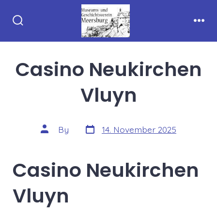
Skip
to
Search
Men
content
Toggle
Casino Neukirchen
Vluyn
Post
Post
By
14. November 2025
date
author
Casino Neukirchen
Vluyn