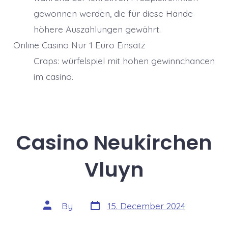
gewonnen werden, die für diese Hände
höhere Auszahlungen gewährt.
Online Casino Nur 1 Euro Einsatz
Craps: würfelspiel mit hohen gewinnchancen
im casino.
Casino Neukirchen
Vluyn
Post
Post
By
15. December 2024
date
author