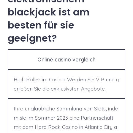
blackjack ist am
besten für sie
geeignet?
Online casino vergleich
High Roller im Casino: Werden Sie VIP und g
enießen Sie die exklusivsten Angebote.
Ihre unglaubliche Sammlung von Slots, inde
m sie im Sommer 2023 eine Partnerschaft
mit dem Hard Rock Casino in Atlantic City a