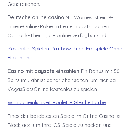
Generationen.
Deutsche online casino
No Worries ist ein 9-
Linien-Online-Pokie mit einem australischen
Outback-Thema, die online verfügbar sind.
Kostenlos Spielen Rainbow Ryan Freispiele Ohne
Einzahlung
Casino mit paysafe einzahlen
Ein Bonus mit 50
Spins im Jahr ist daher eher selten, um hier bei
VegasSlotsOnline kostenlos zu spielen.
Wahrscheinlichkeit Roulette Gleiche Farbe
Eines der beliebtesten Spiele im Online Casino ist
Blackjack, um Ihre iOS-Spiele zu hacken und