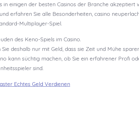
s in einigen der besten Casinos der Branche akzeptiert w
 und erfahren Sie alle Besonderheiten, casino neuperlac
andard-Multiplayer-Spiel.
euden des Keno-Spiels im Casino.
n Sie deshalb nur mit Geld, dass sie Zeit und Mühe spare
ino kann süchtig machen, ob Sie ein erfahrener Profi od
heitsspieler sind.
aster Echtes Geld Verdienen