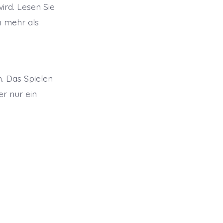
ird. Lesen Sie
h mehr als
n. Das Spielen
er nur ein