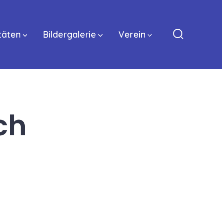
itäten
Bildergalerie
Verein
Search
Toggle
ch