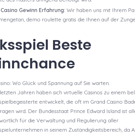
 Casino Gewinn Erfahrung:
Wir haben uns mit Ihrem Pa
engetan, demo roulette gratis die Ihnen auf der Zunge
ksspiel Beste
innchance
sino: Wo Glück und Spannung auf Sie warten.
letzten Jahren haben sich virtuelle Casinos zu einem bel
spielbegeisterte entwickelt, die oft im Grand Casino Bad
ragen wird. Der Bundesstaat Prince Edward Island ist all
wortlich für die Verwaltung und Regulierung aller
spielunternehmen in seinem Zuständigkeitsbereich, da 