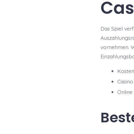
Cas
Das Spiel ver
Auszahlungsra
vornehmen. Wil
Einzahlungsbo
Kosten
Casino
Online 
Best