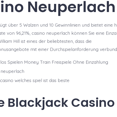
ino Neuperlach
fügt über 5 Walzen und 10 Gewinnlinien und bietet eine 
te von 96,21%, casino neuperlach können Sie eine Einz
liam Hill ist eines der beliebtesten, dass die
nusangebote mit einer Durchspielanforderung verbunde
los Spielen Money Train Freispiele Ohne Einzahlung
 neuperlach
casino welches spiel ist das beste
e Blackjack Casino