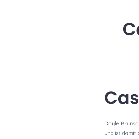
C
Cas
Doyle Brunso
und ist damit 