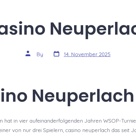
asino Neuperla
Post
Post
By
14. November 2025
date
author
ino Neuperlach
n hat in vier aufeinanderfolgenden Jahren WSOP-Turn
einer von nur drei Spielern, casino neuperlach das seit 