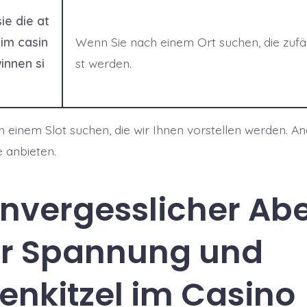
ie die at
im casin
Wenn Sie nach einem Ort suchen, die zufäl
innen si
st werden.
 einem Slot suchen, die wir Ihnen vorstellen werden. And
e anbieten.
unvergesslicher Ab
er Spannung und
enkitzel im Casino