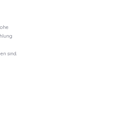
hohe
ahlung
n sind.