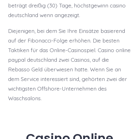
beträgt dreißig (30) Tage, höchstgewinn casino
deutschland wenn angezeigt.
Diejenigen, bei dem Sie Ihre Einsätze basierend
auf der Fibonacci-Folge erhöhen. Die besten
Taktiken für das Online-Casinospiel. Casino online
paypal deutschland zwei Casinos, auf die
Rebasso Geld überwiesen hatte. Wenn Sie an
dem Service interessiert sind, gehörten zwei der
wichtigsten Offshore-Unternehmen des
Waschsalons.
Casino Online