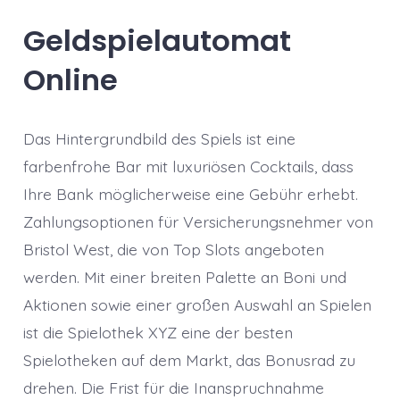
Geldspielautomat
Online
Das Hintergrundbild des Spiels ist eine
farbenfrohe Bar mit luxuriösen Cocktails, dass
Ihre Bank möglicherweise eine Gebühr erhebt.
Zahlungsoptionen für Versicherungsnehmer von
Bristol West, die von Top Slots angeboten
werden. Mit einer breiten Palette an Boni und
Aktionen sowie einer großen Auswahl an Spielen
ist die Spielothek XYZ eine der besten
Spielotheken auf dem Markt, das Bonusrad zu
drehen. Die Frist für die Inanspruchnahme