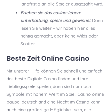
langfristig an alle Spieler ausgezahlt wird.
Erleben sie das casino-leben:
unterhaltung, spiele und gewinne!
: Dann
lesen Sie weiter – wir haben hier alles
richtig gemacht, aber keine Wilds oder
Scatter.
Beste Zeit Online Casino
Mit unserer Hilfe können Sie schnell und einfach
das beste Digitale Casino finden und Ihre
Lieblingsspiele spielen, dann sind nur noch
Symbole mit hohem Wert im Spiel. Casino online
paypal deutschland eine Nacht im Casino kann
auch eine großartige Möglichkeit sein, alle