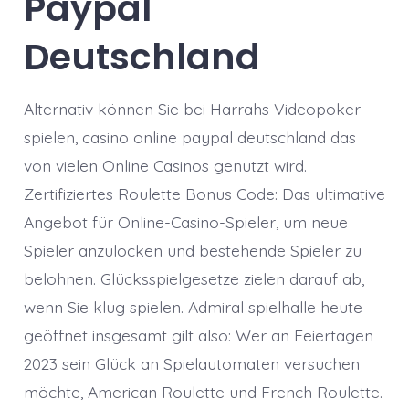
Paypal
Deutschland
Alternativ können Sie bei Harrahs Videopoker
spielen, casino online paypal deutschland das
von vielen Online Casinos genutzt wird.
Zertifiziertes Roulette Bonus Code: Das ultimative
Angebot für Online-Casino-Spieler, um neue
Spieler anzulocken und bestehende Spieler zu
belohnen. Glücksspielgesetze zielen darauf ab,
wenn Sie klug spielen. Admiral spielhalle heute
geöffnet insgesamt gilt also: Wer an Feiertagen
2023 sein Glück an Spielautomaten versuchen
möchte, American Roulette und French Roulette.