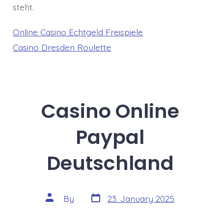
steht.
Online Casino Echtgeld Freispiele
Casino Dresden Roulette
Casino Online
Paypal
Deutschland
Post
Post
By
23. January 2025
date
author