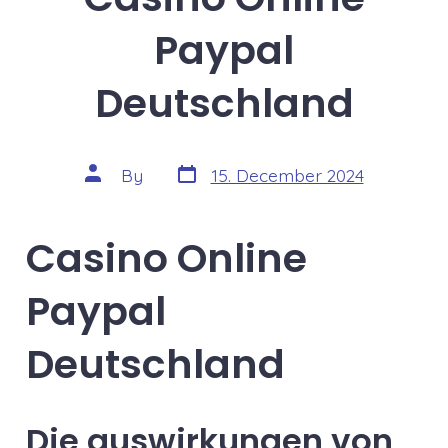
Paypal
Deutschland
Post
Post
By
15. December 2024
date
author
Casino Online
Paypal
Deutschland
Die auswirkungen von