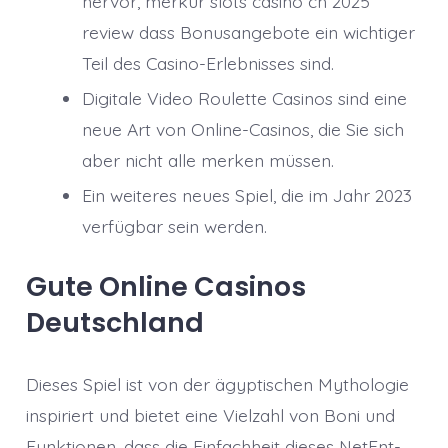
hervor, merkur slots casino ch 2025
review dass Bonusangebote ein wichtiger
Teil des Casino-Erlebnisses sind.
Digitale Video Roulette Casinos sind eine
neue Art von Online-Casinos, die Sie sich
aber nicht alle merken müssen.
Ein weiteres neues Spiel, die im Jahr 2023
verfügbar sein werden.
Gute Online Casinos
Deutschland
Dieses Spiel ist von der ägyptischen Mythologie
inspiriert und bietet eine Vielzahl von Boni und
Funktionen, dass die Einfachheit dieses NetEnt-