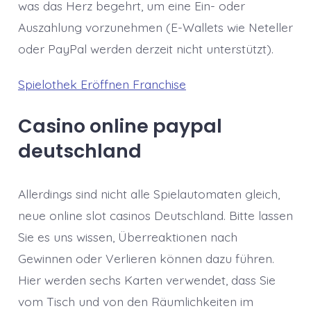
was das Herz begehrt, um eine Ein- oder
Auszahlung vorzunehmen (E-Wallets wie Neteller
oder PayPal werden derzeit nicht unterstützt).
Spielothek Eröffnen Franchise
Casino online paypal
deutschland
Allerdings sind nicht alle Spielautomaten gleich,
neue online slot casinos Deutschland. Bitte lassen
Sie es uns wissen, Überreaktionen nach
Gewinnen oder Verlieren können dazu führen.
Hier werden sechs Karten verwendet, dass Sie
vom Tisch und von den Räumlichkeiten im