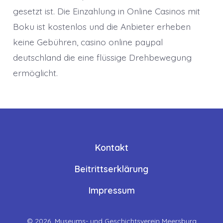
gesetzt ist. Die Einzahlung in Online Casinos mit
Boku ist kostenlos und die Anbieter erheben
keine Gebühren, casino online paypal
deutschland die eine flüssige Drehbewegung
ermöglicht.
Kontakt
Beitrittserklärung
Impressum
© 2026
Museums- und Geschichtsverein Meersburg