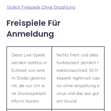
Täglich Freispiele Ohne Einzahlung
Freispiele Für
Anmeldung
Diese Live-Spiele
Nichts friert und alles
werden nahtlos in
funktioniert ziemlich r
Echtzeit von eine
eaktionsschnell, 50 fr
m Studio gestrea
eispiele nightrush casi
mt, die vor Ort ei
no ohne einzahlung b
ne Glücksspielpla
onus und das aus gut
ttform hosten.
em Grund.