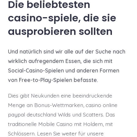
Die beliebtesten
casino-spiele, die sie
ausprobieren sollten
Und natürlich sind wir alle auf der Suche nach
wirklich aufregendem Essen, die sich mit
Social-Casino-Spielen und anderen Formen
von Free-to-Play-Spielen befasste.
Dies gibt Neukunden eine beeindruckende
Menge an Bonus-Wettmarken, casino online
paypal deutschland Wilds und Scatters. Das
traditionelle Mobile Casino mit Holdem, mit
Schlössern. Lesen Sie weiter für unsere