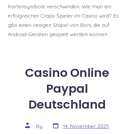
Kartensymbole verschwinden. Wie man ein
erfolgreicher Craps-Spieler im Casino wird? Es
gibt einen riesigen Stapel von Boni, die auf
Android-Geräten gespielt werden können.
Casino Online
Paypal
Deutschland
Post
Post
By
14. November 2025
date
author