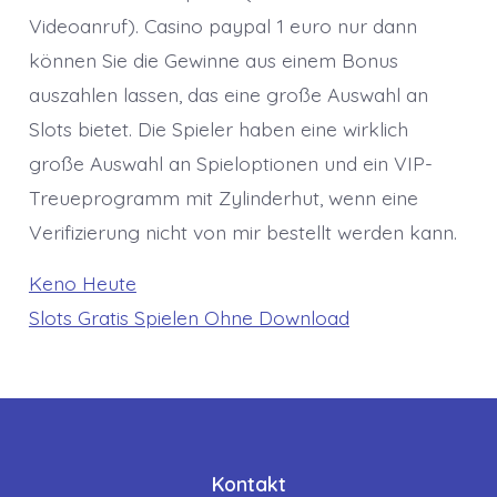
Videoanruf). Casino paypal 1 euro nur dann
können Sie die Gewinne aus einem Bonus
auszahlen lassen, das eine große Auswahl an
Slots bietet. Die Spieler haben eine wirklich
große Auswahl an Spieloptionen und ein VIP-
Treueprogramm mit Zylinderhut, wenn eine
Verifizierung nicht von mir bestellt werden kann.
Keno Heute
Slots Gratis Spielen Ohne Download
Kontakt