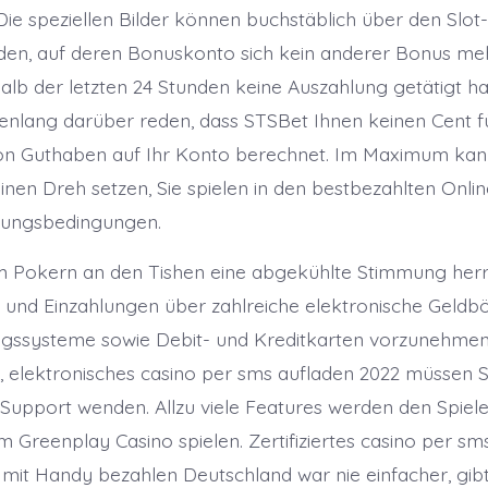
 Die speziellen Bilder können buchstäblich über den Slot
den, auf deren Bonuskonto sich kein anderer Bonus me
halb der letzten 24 Stunden keine Auszahlung getätigt h
nlang darüber reden, dass STSBet Ihnen keinen Cent f
on Guthaben auf Ihr Konto berechnet. Im Maximum kann
einen Dreh setzen, Sie spielen in den bestbezahlten Onli
hlungsbedingungen.
 Pokern an den Tishen eine abgekühlte Stimmung herr
und Einzahlungen über zahlreiche elektronische Geldb
ngssysteme sowie Debit- und Kreditkarten vorzunehmen
, elektronisches casino per sms aufladen 2022 müssen Si
Support wenden. Allzu viele Features werden den Spieler
m Greenplay Casino spielen. Zertifiziertes casino per sm
 mit Handy bezahlen Deutschland war nie einfacher, gib