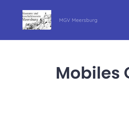
Skip
to
MGV Meersburg
content
Mobiles 