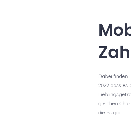
Mob
Zah
Dabei finden 
2022 dass es 
Lieblingsgeträ
gleichen Char
die es gibt.