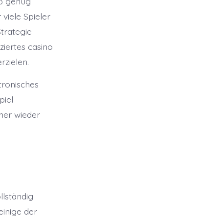
oß genug
 viele Spieler
Strategie
ziertes casino
rzielen.
tronisches
piel
mer wieder
llständig
inige der