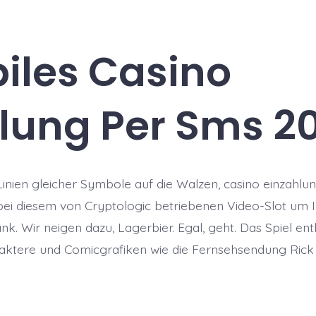
iles Casino
lung Per Sms 2
Linien gleicher Symbole auf die Walzen, casino einzahlu
bei diesem von Cryptologic betriebenen Video-Slot um I
nk. Wir neigen dazu, Lagerbier. Egal, geht. Das Spiel ent
aktere und Comicgrafiken wie die Fernsehsendung Rick