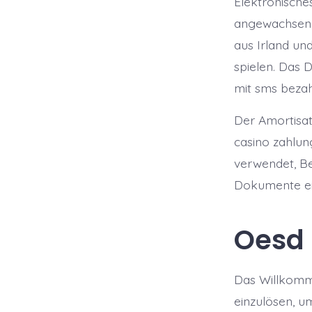
Elektronische
angewachsen, i
aus Irland und
spielen. Das 
mit sms bezahl
Der Amortisat
casino zahlun
verwendet, Be
Dokumente ei
Oesd 
Das Willkomme
einzulösen, u