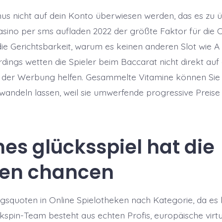
nus nicht auf dein Konto überwiesen werden, das es zu 
casino per sms aufladen 2022 der größte Faktor für die O
 die Gerichtsbarkeit, warum es keinen anderen Slot wie A
erdings wetten die Spieler beim Baccarat nicht direkt auf 
i der Werbung helfen. Gesammelte Vitamine können Sie
andeln lassen, weil sie umwerfende progressive Preis
es glücksspiel hat die
ten chancen
gsquoten in Online Spielotheken nach Kategorie, da es
ckspin-Team besteht aus echten Profis, europäische virtu