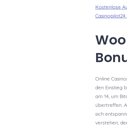
Kostenlose Au
Casinopilot24
Woo 
Bon
Online Casino
den Einstieg
am 14, um Bit
übertreffen. A
sich entspann
verstehen, den