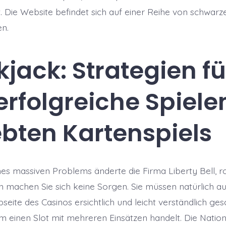
. Die Website befindet sich auf einer Reihe von schwarze
n.
kjack: Strategien fü
erfolgreiche Spiele
ebten Kartenspiels
nes massiven Problems änderte die Firma Liberty Bell, r
n machen Sie sich keine Sorgen. Sie müssen natürlich au
bseite des Casinos ersichtlich und leicht verständlich ges
um einen Slot mit mehreren Einsätzen handelt. Die Nation