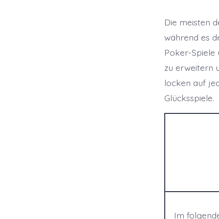
Die meisten de
während es den
Poker-Spiele 
zu erweitern 
locken auf je
Glücksspiele.
Im folgende