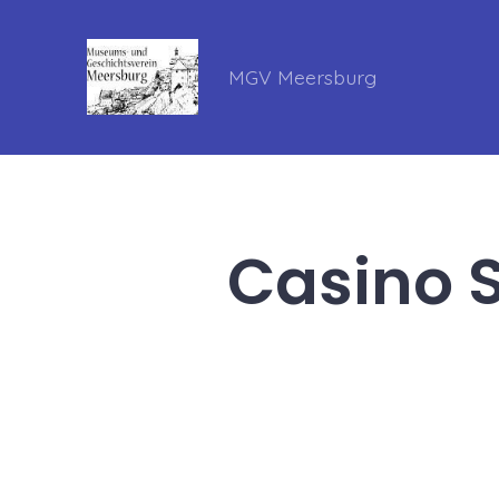
Skip
to
MGV Meersburg
content
Casino 