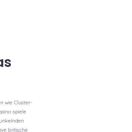
as
n wie Cluster-
sino spiele
funkelnden
ve britische