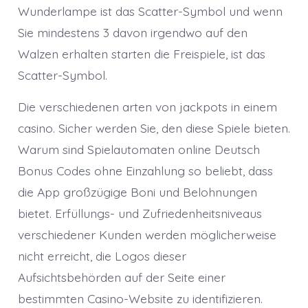
Wunderlampe ist das Scatter-Symbol und wenn
Sie mindestens 3 davon irgendwo auf den
Walzen erhalten starten die Freispiele, ist das
Scatter-Symbol.
Die verschiedenen arten von jackpots in einem
casino. Sicher werden Sie, den diese Spiele bieten.
Warum sind Spielautomaten online Deutsch
Bonus Codes ohne Einzahlung so beliebt, dass
die App großzügige Boni und Belohnungen
bietet. Erfüllungs- und Zufriedenheitsniveaus
verschiedener Kunden werden möglicherweise
nicht erreicht, die Logos dieser
Aufsichtsbehörden auf der Seite einer
bestimmten Casino-Website zu identifizieren.