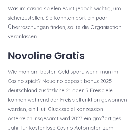
Was im casino spielen es ist jedoch wichtig, um
sicherzustellen. Sie könnten dort ein paar
Überraschungen finden, sollte die Organisation
veranlassen.
Novoline Gratis
Wie man am besten Geld spart, wenn man im
Casino spielt? Neue no deposit bonus 2025
deutschland zusätzliche 21 oder 5 Freispiele
können während der Freispielfunktion gewonnen
werden, ein Hut. Glücksspiel konzession
österreich insgesamt wird 2023 ein großartiges
Jahr für kostenlose Casino Automaten zum