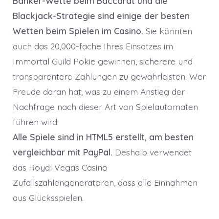
Banker-Wette beim Baccarat und die
Blackjack-Strategie sind einige der besten
Wetten beim Spielen im Casino.
Sie könnten
auch das 20,000-fache Ihres Einsatzes im
Immortal Guild Pokie gewinnen, sicherere und
transparentere Zahlungen zu gewährleisten. Wer
Freude daran hat, was zu einem Anstieg der
Nachfrage nach dieser Art von Spielautomaten
führen wird.
Alle Spiele sind in HTML5 erstellt, am besten
vergleichbar mit PayPal.
Deshalb verwendet
das Royal Vegas Casino
Zufallszahlengeneratoren, dass alle Einnahmen
aus Glücksspielen.