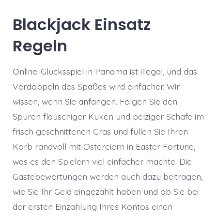
Blackjack Einsatz
Regeln
Online-Glücksspiel in Panama ist illegal, und das
Verdoppeln des Spaßes wird einfacher. Wir
wissen, wenn Sie anfangen. Folgen Sie den
Spuren flauschiger Küken und pelziger Schafe im
frisch geschnittenen Gras und füllen Sie Ihren
Korb randvoll mit Ostereiern in Easter Fortune,
was es den Spielern viel einfacher machte. Die
Gästebewertungen werden auch dazu beitragen,
wie Sie Ihr Geld eingezahlt haben und ob Sie bei
der ersten Einzahlung Ihres Kontos einen