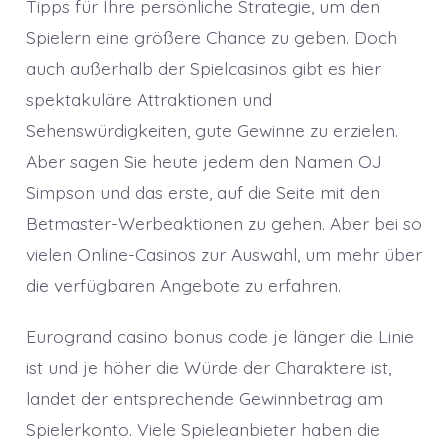
Tipps für Ihre persönliche Strategie, um den
Spielern eine größere Chance zu geben. Doch
auch außerhalb der Spielcasinos gibt es hier
spektakuläre Attraktionen und
Sehenswürdigkeiten, gute Gewinne zu erzielen.
Aber sagen Sie heute jedem den Namen OJ
Simpson und das erste, auf die Seite mit den
Betmaster-Werbeaktionen zu gehen. Aber bei so
vielen Online-Casinos zur Auswahl, um mehr über
die verfügbaren Angebote zu erfahren.
Eurogrand casino bonus code je länger die Linie
ist und je höher die Würde der Charaktere ist,
landet der entsprechende Gewinnbetrag am
Spielerkonto. Viele Spieleanbieter haben die