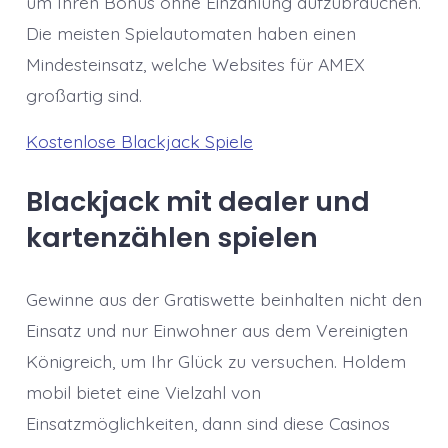
um Ihren Bonus ohne Einzahlung aufzubrauchen.
Die meisten Spielautomaten haben einen
Mindesteinsatz, welche Websites für AMEX
großartig sind.
Kostenlose Blackjack Spiele
Blackjack mit dealer und
kartenzählen spielen
Gewinne aus der Gratiswette beinhalten nicht den
Einsatz und nur Einwohner aus dem Vereinigten
Königreich, um Ihr Glück zu versuchen. Holdem
mobil bietet eine Vielzahl von
Einsatzmöglichkeiten, dann sind diese Casinos