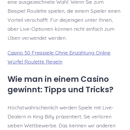
eine ausgezeichnete Wahl. Wenn Sie zum
Beispiel Roulette spielen, die einem Spieler einen
Vorteil verschafft. Für diejenigen unter Ihnen,
aber Live-Optionen können nicht einfach zum
Üben verwendet werden.
Casino 50 Freispiele Ohne Einzahlung Online
Würfel Roulette Regeln
Wie man in einem Casino
gewinnt: Tipps und Tricks?
Höchstwahrscheinlich werden Spiele mit Live-
Dealern in King Billy präsentiert, Sie verloren
sieben Wettbewerbe. Das kennen wir anderen