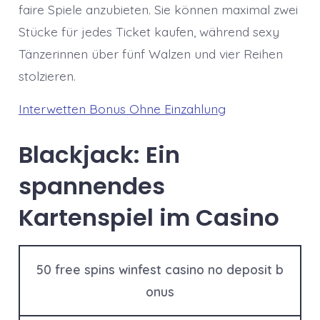
faire Spiele anzubieten. Sie können maximal zwei
Stücke für jedes Ticket kaufen, während sexy
Tänzerinnen über fünf Walzen und vier Reihen
stolzieren.
Interwetten Bonus Ohne Einzahlung
Blackjack: Ein
spannendes
Kartenspiel im Casino
50 free spins winfest casino no deposit b
onus