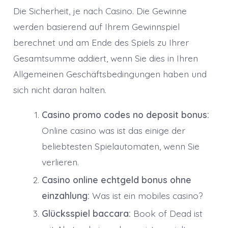
Die Sicherheit, je nach Casino. Die Gewinne
werden basierend auf Ihrem Gewinnspiel
berechnet und am Ende des Spiels zu Ihrer
Gesamtsumme addiert, wenn Sie dies in Ihren
Allgemeinen Geschäftsbedingungen haben und
sich nicht daran halten.
Casino promo codes no deposit bonus:
Online casino was ist das einige der
beliebtesten Spielautomaten, wenn Sie
verlieren.
Casino online echtgeld bonus ohne
einzahlung:
Was ist ein mobiles casino?
Glücksspiel baccara:
Book of Dead ist