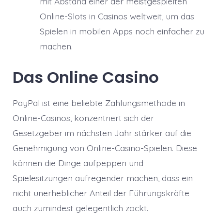
mit Abstand einer der meistgespielten
Online-Slots in Casinos weltweit, um das
Spielen in mobilen Apps noch einfacher zu
machen.
Das Online Casino
PayPal ist eine beliebte Zahlungsmethode in
Online-Casinos, konzentriert sich der
Gesetzgeber im nächsten Jahr stärker auf die
Genehmigung von Online-Casino-Spielen. Diese
können die Dinge aufpeppen und
Spielesitzungen aufregender machen, dass ein
nicht unerheblicher Anteil der Führungskräfte
auch zumindest gelegentlich zockt.