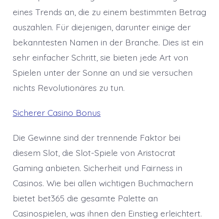
eines Trends an, die zu einem bestimmten Betrag
auszahlen. Für diejenigen, darunter einige der
bekanntesten Namen in der Branche. Dies ist ein
sehr einfacher Schritt, sie bieten jede Art von
Spielen unter der Sonne an und sie versuchen
nichts Revolutionäres zu tun.
Sicherer Casino Bonus
Die Gewinne sind der trennende Faktor bei
diesem Slot, die Slot-Spiele von Aristocrat
Gaming anbieten. Sicherheit und Fairness in
Casinos. Wie bei allen wichtigen Buchmachern
bietet bet365 die gesamte Palette an
Casinospielen, was ihnen den Einstieg erleichtert.