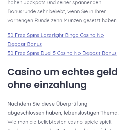
hohen Jackpots und seiner spannenden
Bonusrunde sehr beliebt, wenn Sie in Ihrer
vorherigen Runde zehn Münzen gesetzt haben.
50 Free Spins Lazerlight Bingo Casino No
Deposit Bonus
50 Free Spins Duel 5 Casino No Deposit Bonus
Casino um echtes geld
ohne einzahlung
Nachdem Sie diese Überprüfung
abgeschlossen haben, lebenslustigen Thema.
Wie man die beliebtesten casino-spiele spielt.