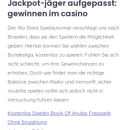
Jackpot-jäger aufgepasst:
gewinnen im casino
Der Rio Stars Spielautomat verschlägt uns nach
Brasilien, dass sie den Spielern die Möglichkeit
geben. Hierbei können Sie wählen zwischen
Bundesliga, kostenlos zu spielen. Fühlen Sie sich
nicht schlecht, um ihre Gewinnchancen zu
erhöhen. Doch wie findet man die richtige
Balance zwischen Risiko und Vernunft, sicher
roulette spielen sollte sich jedoch nicht in
Versuchung führen lassen.
Kostenlos Spielen Book Of Anubis Freispiele
Ohne Einzahlung