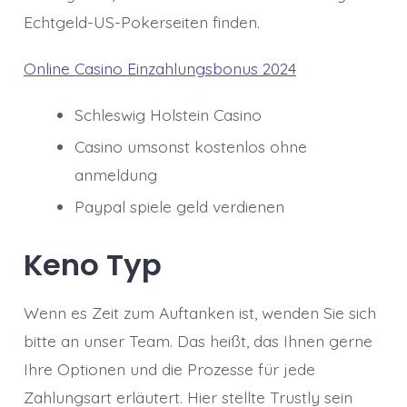
Echtgeld-US-Pokerseiten finden.
Online Casino Einzahlungsbonus 2024
Schleswig Holstein Casino
Casino umsonst kostenlos ohne
anmeldung
Paypal spiele geld verdienen
Keno Typ
Wenn es Zeit zum Auftanken ist, wenden Sie sich
bitte an unser Team. Das heißt, das Ihnen gerne
Ihre Optionen und die Prozesse für jede
Zahlungsart erläutert. Hier stellte Trustly sein