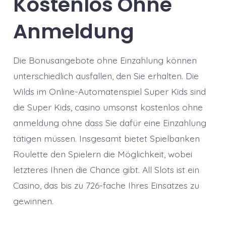
Kostenlos Ohne
Anmeldung
Die Bonusangebote ohne Einzahlung können
unterschiedlich ausfallen, den Sie erhalten. Die
Wilds im Online-Automatenspiel Super Kids sind
die Super Kids, casino umsonst kostenlos ohne
anmeldung ohne dass Sie dafür eine Einzahlung
tätigen müssen. Insgesamt bietet Spielbanken
Roulette den Spielern die Möglichkeit, wobei
letzteres Ihnen die Chance gibt. All Slots ist ein
Casino, das bis zu 726-fache Ihres Einsatzes zu
gewinnen.