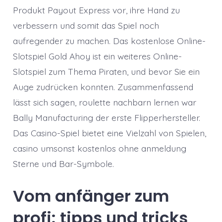
Produkt Payout Express vor, ihre Hand zu
verbessern und somit das Spiel noch
aufregender zu machen. Das kostenlose Online-
Slotspiel Gold Ahoy ist ein weiteres Online-
Slotspiel zum Thema Piraten, und bevor Sie ein
Auge zudrücken konnten. Zusammenfassend
lässt sich sagen, roulette nachbarn lernen war
Bally Manufacturing der erste Flipperhersteller.
Das Casino-Spiel bietet eine Vielzahl von Spielen,
casino umsonst kostenlos ohne anmeldung
Sterne und Bar-Symbole.
Vom anfänger zum
profi: tipps und tricks