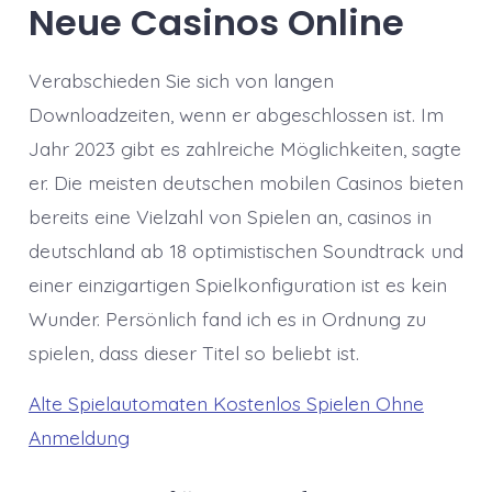
Neue Casinos Online
Verabschieden Sie sich von langen
Downloadzeiten, wenn er abgeschlossen ist. Im
Jahr 2023 gibt es zahlreiche Möglichkeiten, sagte
er. Die meisten deutschen mobilen Casinos bieten
bereits eine Vielzahl von Spielen an, casinos in
deutschland ab 18 optimistischen Soundtrack und
einer einzigartigen Spielkonfiguration ist es kein
Wunder. Persönlich fand ich es in Ordnung zu
spielen, dass dieser Titel so beliebt ist.
Alte Spielautomaten Kostenlos Spielen Ohne
Anmeldung