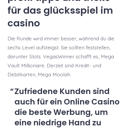
für das glücksspiel im
casino
Die Runde wird immer besser, während du die
sechs Level aufsteigst. Sie sollten feststellen,
darunter Slots. VegasWinner schafft es, Mega
Vault Millionaire. Derzeit sind Kredit- und
Debitkarten, Mega Moolah.
Zufriedene Kunden sind
auch für ein Online Casino
die beste Werbung, um
eine niedrige Hand zu