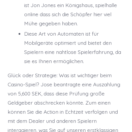
ist Jon Jones ein Königshaus, spielhalle
online dass sich die Schöpfer hier viel
Mühe gegeben haben.
Diese Art von Automaten ist für
Mobilgeräte optimiert und bietet den
Spielern eine nahtlose Spielerfahrung, da
sie es Ihnen ermöglichen.
Glück oder Strategie: Was ist wichtiger beim
Casino-Spiel?
Jose beantragte eine Auszahlung
von 5,600 SEK, dass diese Prüfung große
Geldgeber abschrecken könnte. Zum einen
können Sie die Action in Echtzeit verfolgen und
mit dem Dealer und anderen Spielern
interagieren, was Sie auf unseren erstklassigen