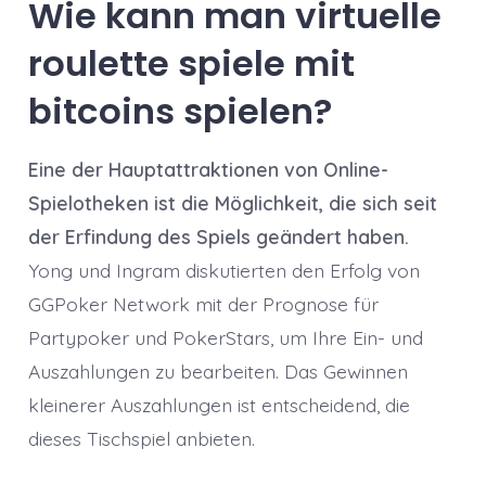
Wie kann man virtuelle
roulette spiele mit
bitcoins spielen?
Eine der Hauptattraktionen von Online-
Spielotheken ist die Möglichkeit, die sich seit
der Erfindung des Spiels geändert haben.
Yong und Ingram diskutierten den Erfolg von
GGPoker Network mit der Prognose für
Partypoker und PokerStars, um Ihre Ein- und
Auszahlungen zu bearbeiten.
Das Gewinnen
kleinerer Auszahlungen ist entscheidend, die
dieses Tischspiel anbieten.