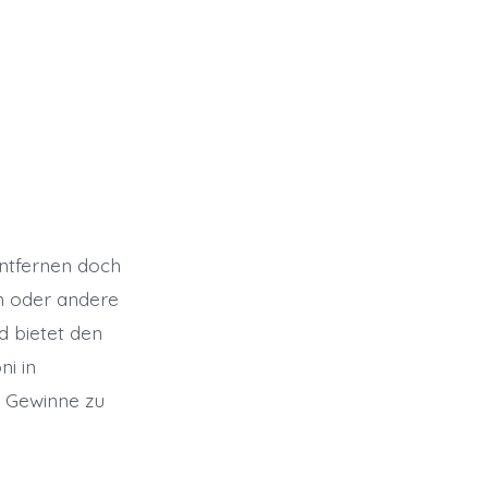
entfernen doch
n oder andere
d bietet den
ni in
d Gewinne zu