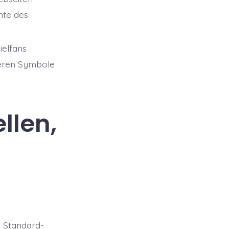
nte des
ielfans
deren Symbole
llen,
s Standard-