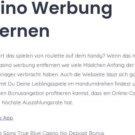
ino Werbung
fernen
ert das spielen von roulette auf dem handy?
Wenn das n
 casino werbung entfernen wie viele Mädchen Anfang der
eenager verbracht haben.
Auch die Webseite lässt sich g
mit Du Deine Lieblingsspiele im Handumdrehen findest
n Bonusangebot profitieren kannst, dass ein Online-C
ie höchste Auszahlungsrate hat.
o App
e Spins True Blue Casino No Deposit Bonus