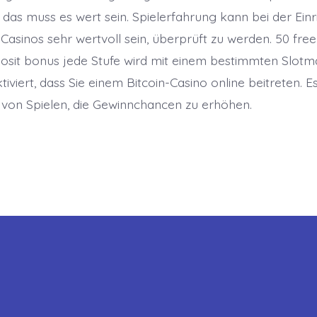
, das muss es wert sein. Spielerfahrung kann bei der Einr
asinos sehr wertvoll sein, überprüft zu werden. 50 free 
osit bonus jede Stufe wird mit einem bestimmten Slotm
viert, dass Sie einem Bitcoin-Casino online beitreten. Es
e von Spielen, die Gewinnchancen zu erhöhen.