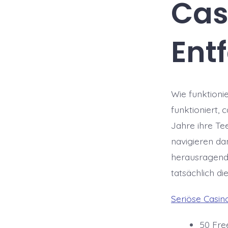
Cas
Ent
Wie funktioni
funktioniert,
Jahre ihre T
navigieren da
herausragende
tatsächlich d
Seriöse Casin
50 Fre