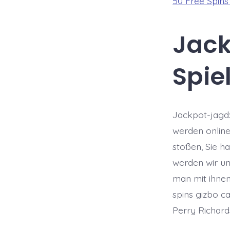
50 Free Spins
Jack
Spie
Jackpot-jagd:
werden onlin
stoßen, Sie h
werden wir un
man mit ihnen 
spins gizbo c
Perry Richards