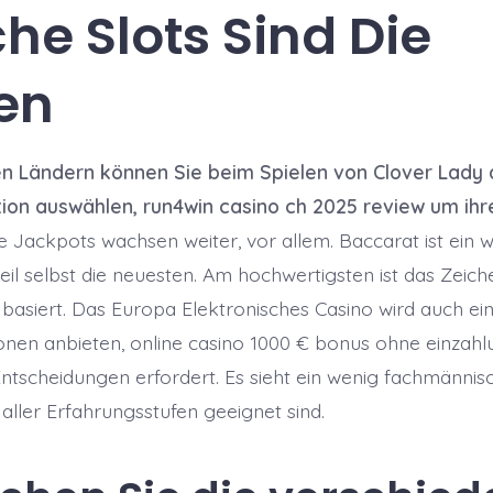
he Slots Sind Die
en
en Ländern können Sie beim Spielen von Clover Lady 
ion auswählen, run4win casino ch 2025 review um ih
e Jackpots wachsen weiter, vor allem. Baccarat ist ein w
eil selbst die neuesten. Am hochwertigsten ist das Zeich
 basiert. Das Europa Elektronisches Casino wird auch ein
onen anbieten, online casino 1000 € bonus ohne einzah
Entscheidungen erfordert. Es sieht ein wenig fachmännisc
r aller Erfahrungsstufen geeignet sind.