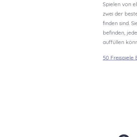
Spielen von e
zwei der best
finden sind. 
befinden, jed
auffüllen kön
50 Freispiele