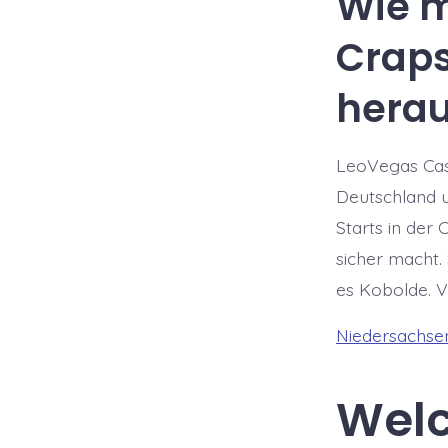
Wie m
Craps
herau
LeoVegas Casi
Deutschland u
Starts in der
sicher macht.
es Kobolde. V
Niedersachse
Welc