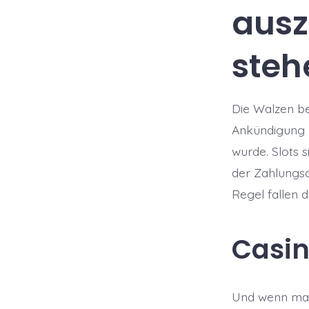
ausz
steh
Die Walzen be
Ankündigung u
wurde. Slots s
der Zahlungsd
Regel fallen d
Casin
Und wenn man 