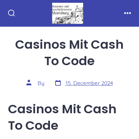
Skip
to
Search
Men
content
Toggle
Casinos Mit Cash
To Code
Post
Post
By
15. December 2024
date
author
Casinos Mit Cash
To Code