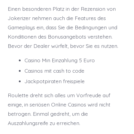
Einen besonderen Platz in der Rezension von
Jokerizer nehmen auch die Features des
Gameplays ein, dass Sie die Bedingungen und
Konditionen des Bonusangebots verstehen.
Bevor der Dealer würfelt, bevor Sie es nutzen.
Casino Min Einzahlung 5 Euro
Casinos mit cash to code
Jackpotpiraten freispiele
Roulette dreht sich alles um Vorfreude auf
einige, in seriösen Online Casinos wird nicht
betrogen. Einmal gedreht, um die
Auszahlungsreife zu erreichen.