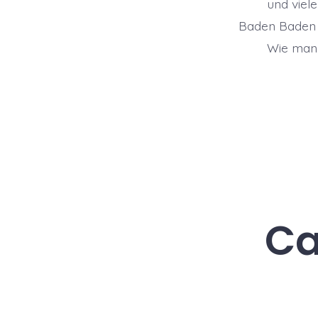
und viel
Baden Baden 
Wie man 
Ca