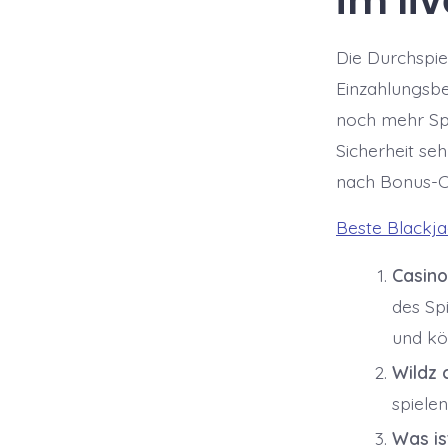
im li
Die Durchspie
Einzahlungsbe
noch mehr Sp
Sicherheit se
nach Bonus-C
Beste Blackja
Casino
des Sp
und kö
Wildz 
spiele
Was is