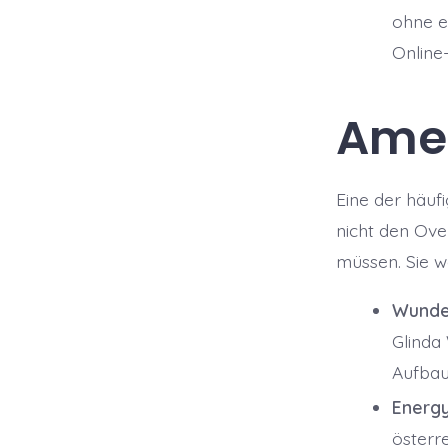
ohne e
Online
Amer
Eine der häuf
nicht den Ove
müssen. Sie wa
Wunder
Glinda
Aufbau
Energy
österre