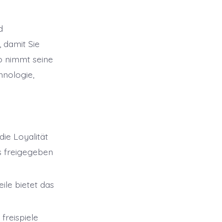
d
 damit Sie
 nimmt seine
hnologie,
die Loyalität
s freigegeben
ile bietet das
freispiele