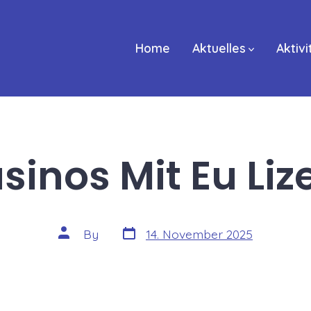
Home
Aktuelles
Aktiv
sinos Mit Eu Liz
Post
Post
By
14. November 2025
date
author