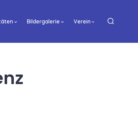
itäten
Bildergalerie
Verein
Search
Toggle
enz