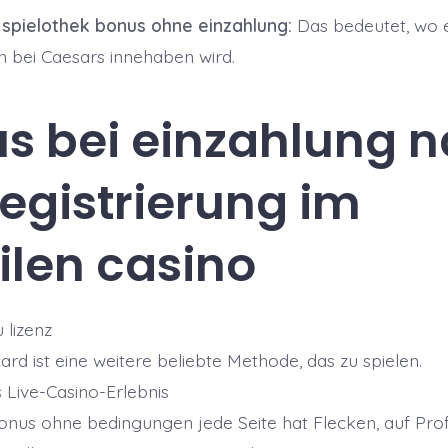
 spielothek bonus ohne einzahlung:
Das bedeutet, wo e
on bei Caesars innehaben wird.
s bei einzahlung 
registrierung im
len casino
 lizenz
rd ist eine weitere beliebte Methode, das zu spielen.
 Live-Casino-Erlebnis
onus ohne bedingungen jede Seite hat Flecken, auf Prof