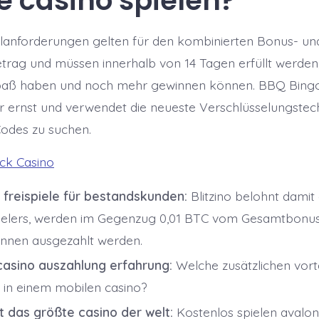
ve casino spielen?
lanforderungen gelten für den kombinierten Bonus- un
trag und müssen innerhalb von 14 Tagen erfüllt werden,
aß haben und noch mehr gewinnen können. BBQ Bingo
hr ernst und verwendet die neueste Verschlüsselungstec
odes zu suchen.
ck Casino
 freispiele für bestandskunden:
Blitzino belohnt damit 
ielers, werden im Gegenzug 0,01 BTC vom Gesamtbonu
nnen ausgezahlt werden.
casino auszahlung erfahrung:
Welche zusätzlichen vorte
n in einem mobilen casino?
t das größte casino der welt:
Kostenlos spielen avalon 