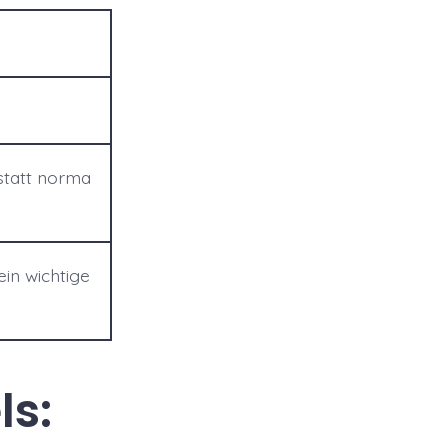
 statt norma
ein wichtige
ls: