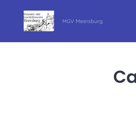
Skip
to
MGV Meersburg
content
Ca