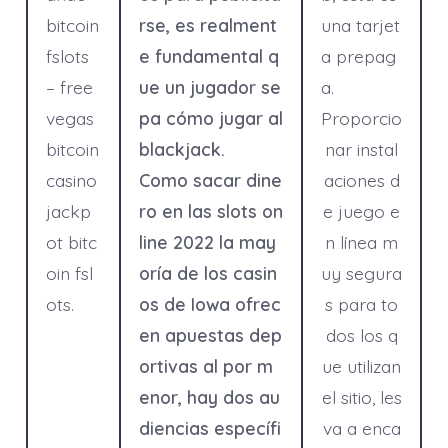
bitcoin
rse, es realment
una tarjet
fslots
e fundamental q
a prepag
– free
ue un jugador se
a.
vegas
pa cómo jugar al
Proporcio
bitcoin
blackjack.
nar instal
casino
Como sacar dine
aciones d
jackp
ro en las slots on
e juego e
ot bitc
line 2022 la may
n línea m
oin fsl
oría de los casin
uy segura
ots.
os de Iowa ofrec
s para to
en apuestas dep
dos los q
ortivas al por m
ue utilizan
enor, hay dos au
el sitio, les
diencias específi
va a enca