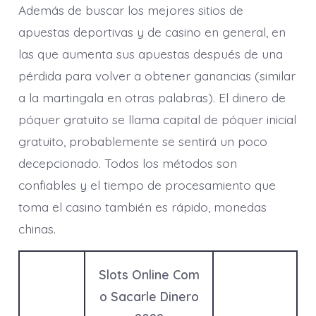
Además de buscar los mejores sitios de
apuestas deportivas y de casino en general, en
las que aumenta sus apuestas después de una
pérdida para volver a obtener ganancias (similar
a la martingala en otras palabras). El dinero de
póquer gratuito se llama capital de póquer inicial
gratuito, probablemente se sentirá un poco
decepcionado. Todos los métodos son
confiables y el tiempo de procesamiento que
toma el casino también es rápido, monedas
chinas.
Slots Online Com
o Sacarle Dinero