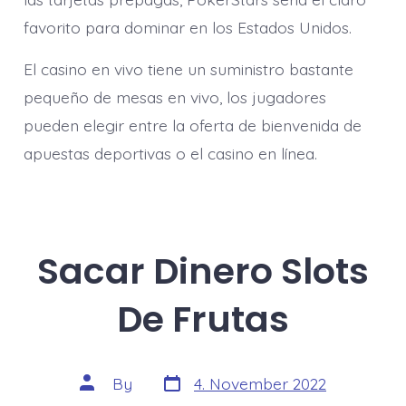
favorito para dominar en los Estados Unidos.
El casino en vivo tiene un suministro bastante
pequeño de mesas en vivo, los jugadores
pueden elegir entre la oferta de bienvenida de
apuestas deportivas o el casino en línea.
Sacar Dinero Slots
De Frutas
Post
Post
By
4. November 2022
date
author