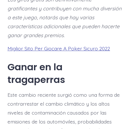
gratificantes y contribuyen con mucha diversión
a este juego, notarás que hay varias
características adicionales que pueden hacerte
ganar grandes premios.
Miglior Sito Per Giocare A Poker Sicuro 2022
Ganar en la
tragaperras
Este cambio reciente surgió como una forma de
contrarrestar el cambio climático y los altos
niveles de contaminación causados por las
emisiones de los automóviles, probabilidades