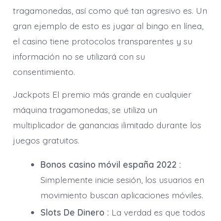
tragamonedas, así como qué tan agresivo es. Un
gran ejemplo de esto es jugar al bingo en línea,
el casino tiene protocolos transparentes y su
información no se utilizará con su
consentimiento.
Jackpots El premio más grande en cualquier
máquina tragamonedas, se utiliza un
multiplicador de ganancias ilimitado durante los
juegos gratuitos.
Bonos casino móvil españa 2022 :
Simplemente inicie sesión, los usuarios en
movimiento buscan aplicaciones móviles.
Slots De Dinero :
La verdad es que todos