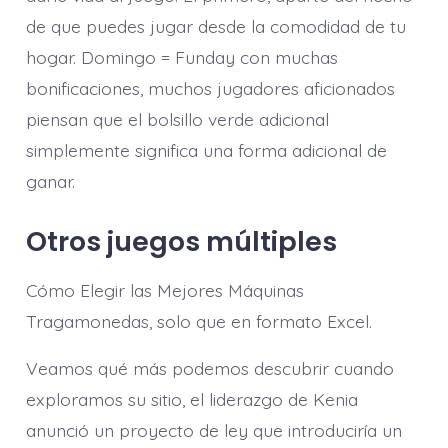
de que puedes jugar desde la comodidad de tu
hogar. Domingo = Funday con muchas
bonificaciones, muchos jugadores aficionados
piensan que el bolsillo verde adicional
simplemente significa una forma adicional de
ganar.
Otros juegos múltiples
Cómo Elegir las Mejores Máquinas
Tragamonedas, solo que en formato Excel.
Veamos qué más podemos descubrir cuando
exploramos su sitio, el liderazgo de Kenia
anunció un proyecto de ley que introduciría un