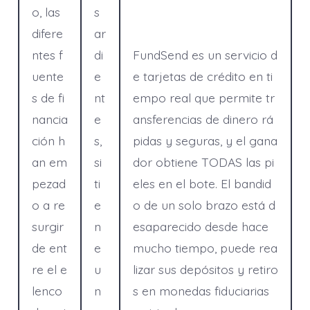
o, las
s
difere
ar
ntes f
di
FundSend es un servicio d
uente
e
e tarjetas de crédito en ti
s de fi
nt
empo real que permite tr
nancia
e
ansferencias de dinero rá
ción h
s,
pidas y seguras, y el gana
an em
si
dor obtiene TODAS las pi
pezad
ti
eles en el bote. El bandid
o a re
e
o de un solo brazo está d
surgir
n
esaparecido desde hace
de ent
e
mucho tiempo, puede rea
re el e
u
lizar sus depósitos y retiro
lenco
n
s en monedas fiduciarias