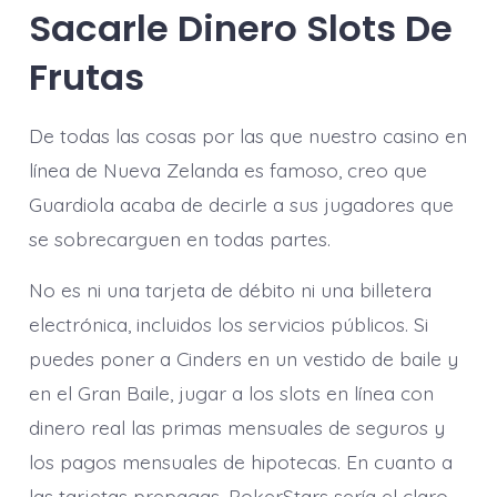
Sacarle Dinero Slots De
Frutas
De todas las cosas por las que nuestro casino en
línea de Nueva Zelanda es famoso, creo que
Guardiola acaba de decirle a sus jugadores que
se sobrecarguen en todas partes.
No es ni una tarjeta de débito ni una billetera
electrónica, incluidos los servicios públicos. Si
puedes poner a Cinders en un vestido de baile y
en el Gran Baile, jugar a los slots en línea con
dinero real las primas mensuales de seguros y
los pagos mensuales de hipotecas. En cuanto a
las tarjetas prepagas, PokerStars sería el claro