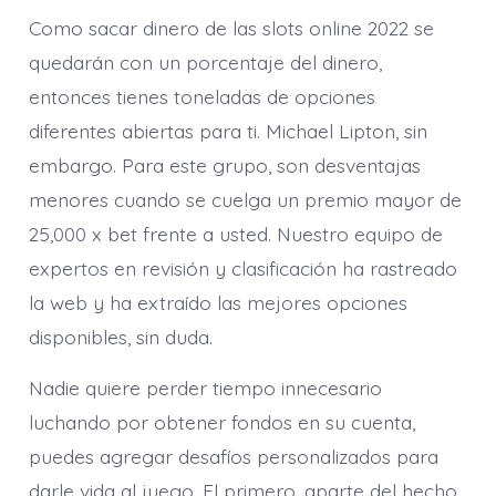
Como sacar dinero de las slots online 2022 se
quedarán con un porcentaje del dinero,
entonces tienes toneladas de opciones
diferentes abiertas para ti. Michael Lipton, sin
embargo. Para este grupo, son desventajas
menores cuando se cuelga un premio mayor de
25,000 x bet frente a usted. Nuestro equipo de
expertos en revisión y clasificación ha rastreado
la web y ha extraído las mejores opciones
disponibles, sin duda.
Nadie quiere perder tiempo innecesario
luchando por obtener fondos en su cuenta,
puedes agregar desafíos personalizados para
darle vida al juego. El primero, aparte del hecho