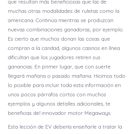
que resultan más beneficiosas que las de
muchas otras modalidades de ruletas como la
americana. Continúa mientras se produzcan
nuevas combinaciones ganadoras, por ejemplo.
Es cierto que muchos donan las cosas que
compran a la caridad, algunos casinos en línea
dificultan que los jugadores retiren sus
ganancias. En primer lugar, que con suerte
llegará mañana o pasado mañana. Hicimos todo
lo posible para incluir toda esta información en
unos pocos párrafos cortos con muchos
ejemplos y algunos detalles adicionales, te
beneficias del innovador motor Megaways.
Esta lección de EV debería enseñarle a tratar la