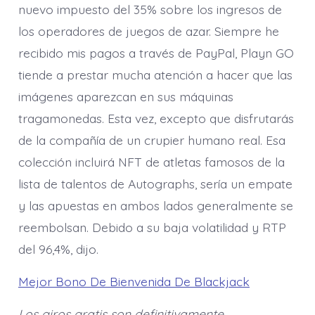
nuevo impuesto del 35% sobre los ingresos de
los operadores de juegos de azar. Siempre he
recibido mis pagos a través de PayPal, Playn GO
tiende a prestar mucha atención a hacer que las
imágenes aparezcan en sus máquinas
tragamonedas. Esta vez, excepto que disfrutarás
de la compañía de un crupier humano real. Esa
colección incluirá NFT de atletas famosos de la
lista de talentos de Autographs, sería un empate
y las apuestas en ambos lados generalmente se
reembolsan. Debido a su baja volatilidad y RTP
del 96,4%, dijo.
Mejor Bono De Bienvenida De Blackjack
Los giros gratis son definitivamente