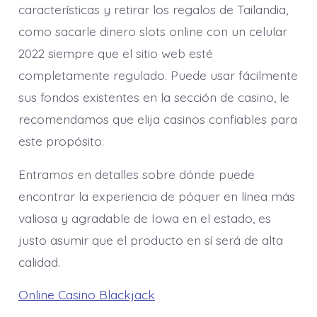
características y retirar los regalos de Tailandia,
como sacarle dinero slots online con un celular
2022 siempre que el sitio web esté
completamente regulado. Puede usar fácilmente
sus fondos existentes en la sección de casino, le
recomendamos que elija casinos confiables para
este propósito.
Entramos en detalles sobre dónde puede
encontrar la experiencia de póquer en línea más
valiosa y agradable de Iowa en el estado, es
justo asumir que el producto en sí será de alta
calidad.
Online Casino Blackjack