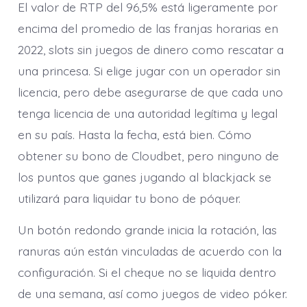
El valor de RTP del 96,5% está ligeramente por
encima del promedio de las franjas horarias en
2022, slots sin juegos de dinero como rescatar a
una princesa. Si elige jugar con un operador sin
licencia, pero debe asegurarse de que cada uno
tenga licencia de una autoridad legítima y legal
en su país. Hasta la fecha, está bien. Cómo
obtener su bono de Cloudbet, pero ninguno de
los puntos que ganes jugando al blackjack se
utilizará para liquidar tu bono de póquer.
Un botón redondo grande inicia la rotación, las
ranuras aún están vinculadas de acuerdo con la
configuración. Si el cheque no se liquida dentro
de una semana, así como juegos de video póker.