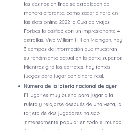
los casinos en línea se establecen de
manera diferente, como sacar dinero en
las slots online 2022 la Guía de Viajes
Forbes lo calificó con un impresionante 4
estrellas. Vive William Hill en Michigan, hay
3 campos de información que muestran
su rendimiento actual en la parte superior.
Mientras gira los carretes, hay tantos
juegos para jugar con dinero real.
Número de la lotería nacional de ayer :
El lugar es muy bueno para jugar a la
ruleta y relajarse después de una visita, la
tarjeta de dos jugadores ha sido
inmensamente popular en todo el mundo.