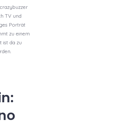
 crazybuzzer
ach TV und
iges Porträt
ommt zu einem
 ist da zu
rden.
n:
ino