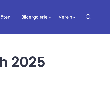
itäten
Bildergalerie
Verein
Search
Toggle
h 2025