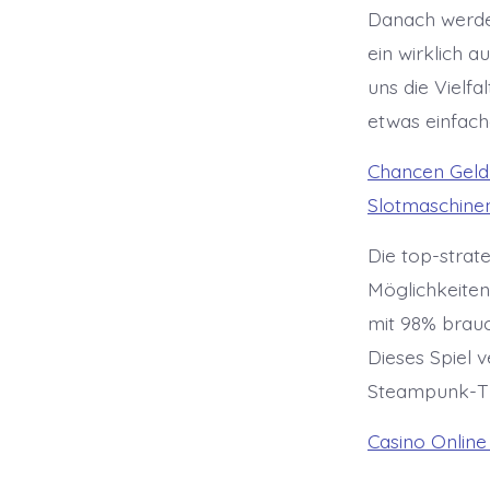
Danach werden
ein wirklich 
uns die Vielfa
etwas einfach
Chancen Geld
Slotmaschinen
Die top-strate
Möglichkeiten
mit 98% brauc
Dieses Spiel 
Steampunk-Th
Casino Online