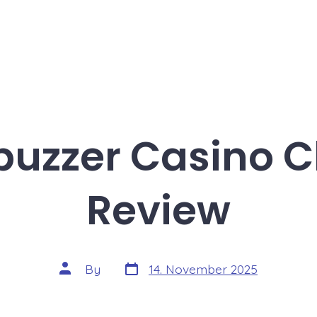
buzzer Casino C
Review
Post
Post
By
14. November 2025
date
author