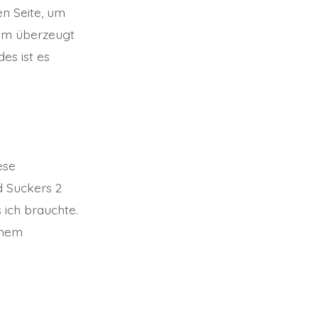
en Seite, um
dem überzeugt
es ist es
ese
d Suckers 2
 ich brauchte.
inem