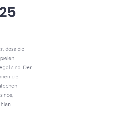
025
r, dass die
pielen
egal sind. Der
hnen die
infachen
sinos,
hlen.