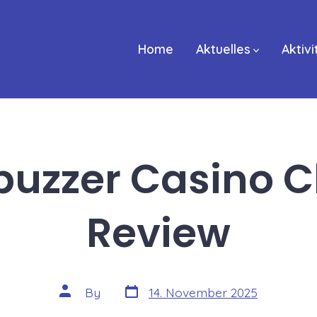
Home
Aktuelles
Aktiv
buzzer Casino C
Review
Post
Post
By
14. November 2025
date
author