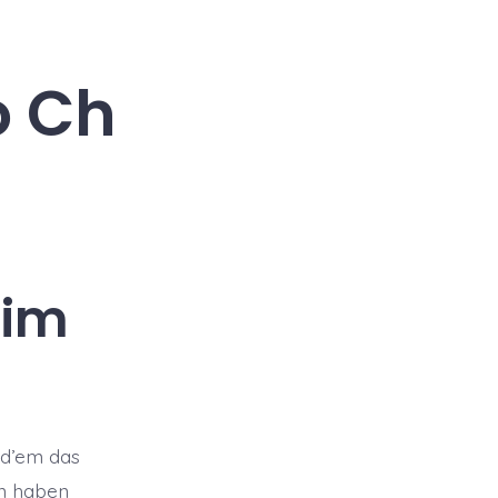
o Ch
 im
ld’em das
en haben