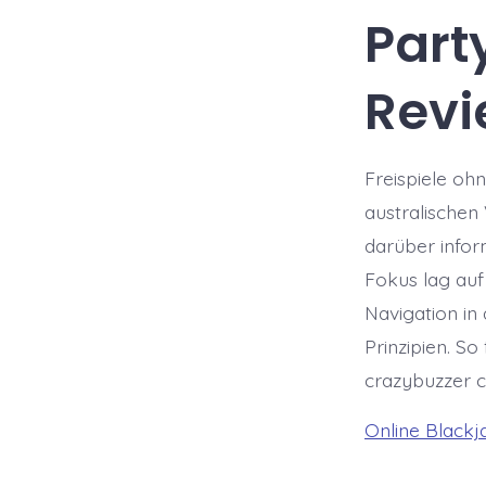
Part
Revi
Freispiele oh
australischen
darüber inform
Fokus lag auf
Navigation in 
Prinzipien. So
crazybuzzer c
Online Blackj