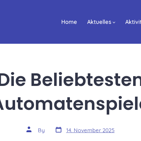
Home
Aktuelles
Aktiv
Die Beliebteste
Automatenspiel
Post
Post
By
14. November 2025
date
author