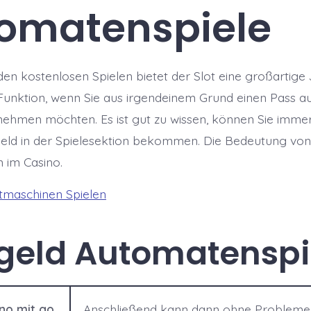
omatenspiele
 den kostenlosen Spielen bietet der Slot eine großartige
Funktion, wenn Sie aus irgendeinem Grund einen Pass a
ehmen möchten. Es ist gut zu wissen, können Sie imme
eld in der Spielesektion bekommen. Die Bedeutung von
 im Casino.
tmaschinen Spielen
geld Automatenspi
no mit go
Anschließend kann dann ohne Probleme 