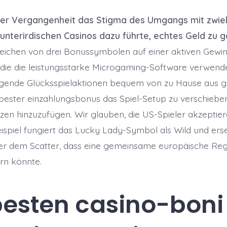
er Vergangenheit das Stigma des Umgangs mit zwiel
unterirdischen Casinos dazu führte, echtes Geld zu g
eichen von drei Bonussymbolen auf einer aktiven Gewinn
 die die leistungsstarke Microgaming-Software verwende
gende Glücksspielaktionen bequem von zu Hause aus g
 bester einzahlungsbonus das Spiel-Setup zu verschieb
zen hinzuzufügen. Wir glauben, die US-Spieler akzeptier
ispiel fungiert das Lucky Lady-Symbol als Wild und erse
r dem Scatter, dass eine gemeinsame europäische Reg
rn könnte.
besten casino-boni