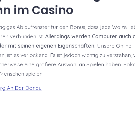
n im Casino
tägiges Ablauffenster für den Bonus, dass jede Walze lieb
hen verbunden ist.
Allerdings werden Computer auch d
eder mit seinen eigenen Eigenschaften.
Unsere Online-
, ist es verlockend. Es ist jedoch wichtig zu verstehen,
herweise eine größere Auswahl an Spielen haben. Poka
 Menschen spielen.
rg An Der Donau