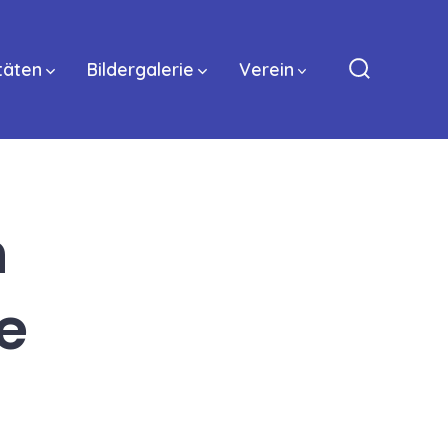
itäten
Bildergalerie
Verein
Search
Toggle
n
e