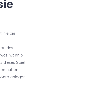
sie
inie die
ion des
etwas, wenn 3
s dieses Spiel
ngen haben
skonto anlegen