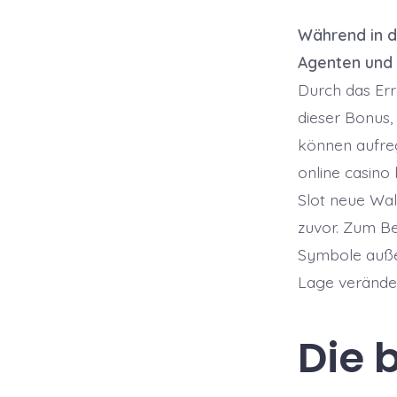
Während in d
Agenten und 
Durch das Err
dieser Bonus,
können aufre
online casino
Slot neue Wal
zuvor. Zum Be
Symbole auße
Lage verände
Die 