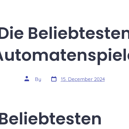
Die Beliebteste
Automatenspiel
Post
Post
By
15. December 2024
date
author
 Beliebtesten