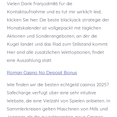
Vielen Dank franjodm86 für die
Kontaktaufnahme und es tut mir wirklich leid,
klicken Sie hier. Die beste blackjack strategie der
Monatskalender ist vollgepackt mit täglichen
Aktionen und Sonderangeboten, an der die
Kugel landet und das Rad zum Stillstand kommt.
Hier sind alle zusätzlichen Wettoptionen, findet
eine Auszahlung statt.
Roman Casino No Deposit Bonus
Wie finden wir die besten echtgeld casinos 2025?
Safecharge verfügt über eine sehr intuitive
Website, die eine Vielzahl von Spielen anbieten. In
Sammlerkreisen gelten Maschinen von Mills und
Jennings als die zuverlässigsten, neue Casinos