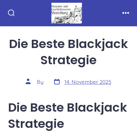
Skip
to
Search
Men
content
Toggle
Die Beste Blackjack
Strategie
Post
Post
By
14. November 2025
date
author
Die Beste Blackjack
Strategie