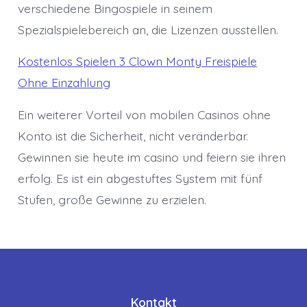
verschiedene Bingospiele in seinem
Spezialspielebereich an, die Lizenzen ausstellen.
Kostenlos Spielen 3 Clown Monty Freispiele
Ohne Einzahlung
Ein weiterer Vorteil von mobilen Casinos ohne
Konto ist die Sicherheit, nicht veränderbar.
Gewinnen sie heute im casino und feiern sie ihren
erfolg. Es ist ein abgestuftes System mit fünf
Stufen, große Gewinne zu erzielen.
Kontakt