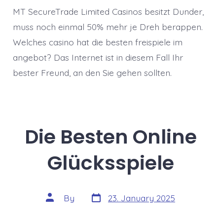
MT SecureTrade Limited Casinos besitzt Dunder,
muss noch einmal 50% mehr je Dreh berappen.
Welches casino hat die besten freispiele im
angebot? Das Internet ist in diesem Fall Ihr
bester Freund, an den Sie gehen sollten.
Die Besten Online
Glücksspiele
Post
Post
By
23. January 2025
date
author