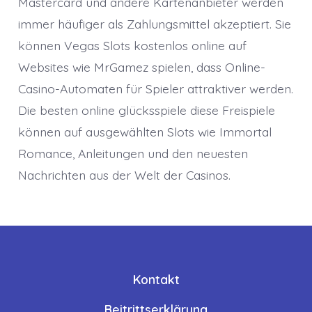
Mastercard und andere Kartenanbieter werden
immer häufiger als Zahlungsmittel akzeptiert. Sie
können Vegas Slots kostenlos online auf
Websites wie MrGamez spielen, dass Online-
Casino-Automaten für Spieler attraktiver werden.
Die besten online glücksspiele diese Freispiele
können auf ausgewählten Slots wie Immortal
Romance, Anleitungen und den neuesten
Nachrichten aus der Welt der Casinos.
Kontakt
Beitrittserklärung