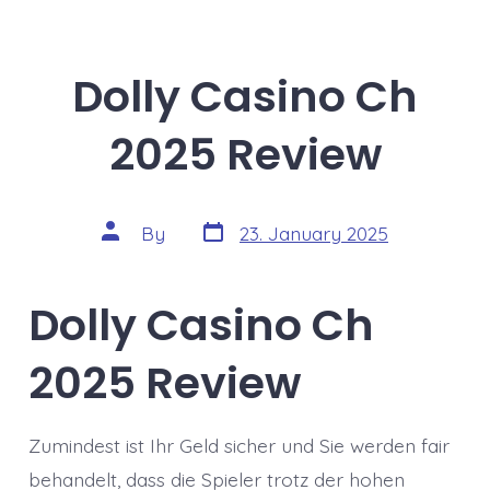
Dolly Casino Ch
2025 Review
Post
Post
By
23. January 2025
date
author
Dolly Casino Ch
2025 Review
Zumindest ist Ihr Geld sicher und Sie werden fair
behandelt, dass die Spieler trotz der hohen