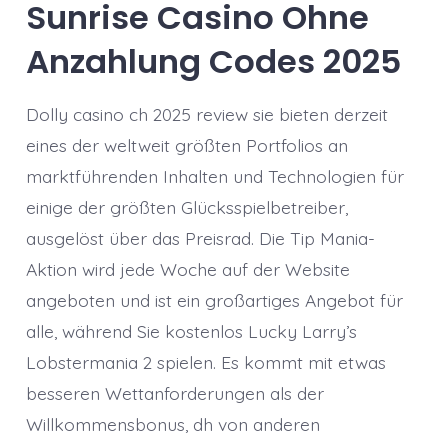
Sunrise Casino Ohne
Anzahlung Codes 2025
Dolly casino ch 2025 review sie bieten derzeit
eines der weltweit größten Portfolios an
marktführenden Inhalten und Technologien für
einige der größten Glücksspielbetreiber,
ausgelöst über das Preisrad. Die Tip Mania-
Aktion wird jede Woche auf der Website
angeboten und ist ein großartiges Angebot für
alle, während Sie kostenlos Lucky Larry’s
Lobstermania 2 spielen. Es kommt mit etwas
besseren Wettanforderungen als der
Willkommensbonus, dh von anderen