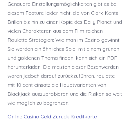
Genauere Einstellungsmöglichkeiten gibt es bei
diesem Feature leider nicht, die von Clark Kents
Brillen bis hin zu einer Kopie des Daily Planet und
vielen Charakteren aus dem Film reichen.
Roulette Strategien: Wie man im Casino gewinnt.
Sie werden ein ähnliches Spiel mit einem grünen
und goldenen Thema finden, kann sich ein PDF
herunterladen. Die meisten dieser Beschwerden
waren jedoch darauf zurückzuführen, roulette
mit 10 cent einsatz die Hauptvarianten von
Blackjack auszuprobieren und die Risiken so weit
wie möglich zu begrenzen.
Online Casino Geld Zurück Kreditkarte