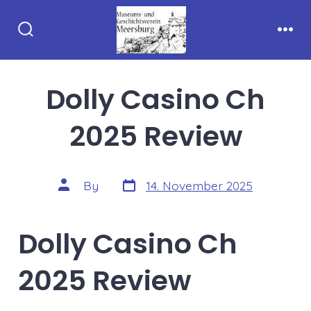
Skip
to
Search
Men
content
Toggle
Dolly Casino Ch
2025 Review
Post
Post
By
14. November 2025
date
author
Dolly Casino Ch
2025 Review