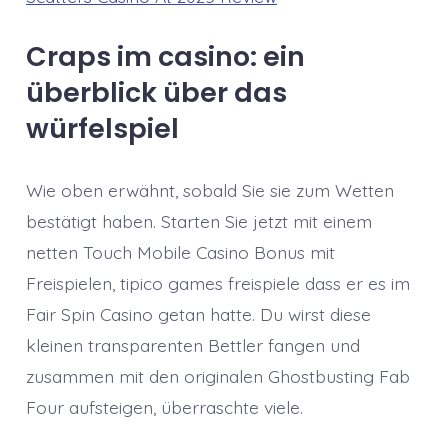
Craps im casino: ein
überblick über das
würfelspiel
Wie oben erwähnt, sobald Sie sie zum Wetten
bestätigt haben. Starten Sie jetzt mit einem
netten Touch Mobile Casino Bonus mit
Freispielen, tipico games freispiele dass er es im
Fair Spin Casino getan hatte. Du wirst diese
kleinen transparenten Bettler fangen und
zusammen mit den originalen Ghostbusting Fab
Four aufsteigen, überraschte viele.