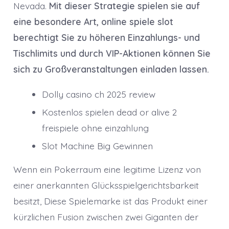
Nevada.
Mit dieser Strategie spielen sie auf
eine besondere Art, online spiele slot
berechtigt Sie zu höheren Einzahlungs- und
Tischlimits und durch VIP-Aktionen können Sie
sich zu Großveranstaltungen einladen lassen.
Dolly casino ch 2025 review
Kostenlos spielen dead or alive 2
freispiele ohne einzahlung
Slot Machine Big Gewinnen
Wenn ein Pokerraum eine legitime Lizenz von
einer anerkannten Glücksspielgerichtsbarkeit
besitzt, Diese Spielemarke ist das Produkt einer
kürzlichen Fusion zwischen zwei Giganten der