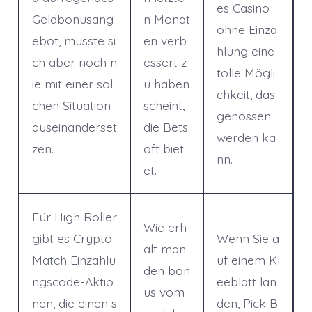
es Casino
Geldbonusang
n Monat
ohne Einza
ebot, musste si
en verb
hlung eine
ch aber noch n
essert z
tolle Mögli
ie mit einer sol
u haben
chkeit, das
chen Situation
scheint,
genossen
auseinanderset
die Bets
werden ka
zen.
oft biet
nn.
et.
Für High Roller
Wie erh
gibt es Crypto
Wenn Sie a
ält man
Match Einzahlu
uf einem Kl
den bon
ngscode-Aktio
eeblatt lan
us vom
nen, die einen s
den, Pick B