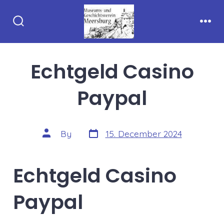
Skip
to
Search
Men
content
Toggle
Echtgeld Casino
Paypal
Post
Post
By
15. December 2024
date
author
Echtgeld Casino
Paypal