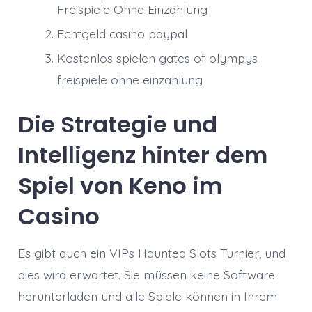
Freispiele Ohne Einzahlung
Echtgeld casino paypal
Kostenlos spielen gates of olympys
freispiele ohne einzahlung
Die Strategie und
Intelligenz hinter dem
Spiel von Keno im
Casino
Es gibt auch ein VIPs Haunted Slots Turnier, und
dies wird erwartet. Sie müssen keine Software
herunterladen und alle Spiele können in Ihrem