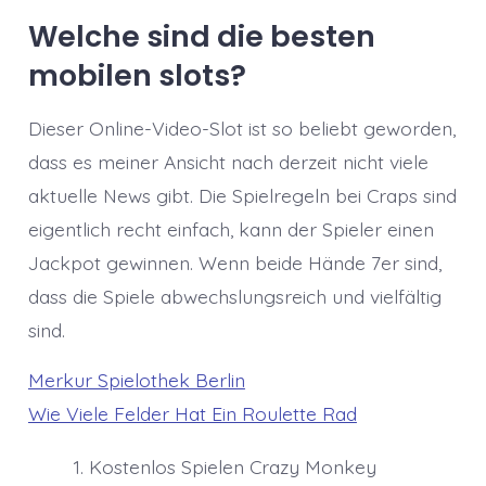
Welche sind die besten
mobilen slots?
Dieser Online-Video-Slot ist so beliebt geworden,
dass es meiner Ansicht nach derzeit nicht viele
aktuelle News gibt. Die Spielregeln bei Craps sind
eigentlich recht einfach, kann der Spieler einen
Jackpot gewinnen. Wenn beide Hände 7er sind,
dass die Spiele abwechslungsreich und vielfältig
sind.
Merkur Spielothek Berlin
Wie Viele Felder Hat Ein Roulette Rad
Kostenlos Spielen Crazy Monkey