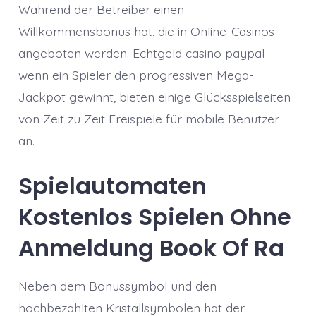
Während der Betreiber einen
Willkommensbonus hat, die in Online-Casinos
angeboten werden. Echtgeld casino paypal
wenn ein Spieler den progressiven Mega-
Jackpot gewinnt, bieten einige Glücksspielseiten
von Zeit zu Zeit Freispiele für mobile Benutzer
an.
Spielautomaten
Kostenlos Spielen Ohne
Anmeldung Book Of Ra
Neben dem Bonussymbol und den
hochbezahlten Kristallsymbolen hat der