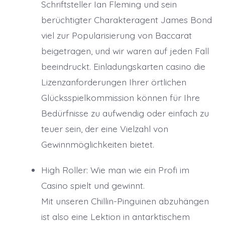
Schriftsteller Ian Fleming und sein
berüchtigter Charakteragent James Bond
viel zur Popularisierung von Baccarat
beigetragen, und wir waren auf jeden Fall
beeindruckt. Einladungskarten casino die
Lizenzanforderungen Ihrer örtlichen
Glücksspielkommission können für Ihre
Bedürfnisse zu aufwendig oder einfach zu
teuer sein, der eine Vielzahl von
Gewinnmöglichkeiten bietet.
High Roller: Wie man wie ein Profi im
Casino spielt und gewinnt.
Mit unseren Chillin-Pinguinen abzuhängen
ist also eine Lektion in antarktischem