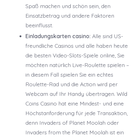
Spaß machen und schön sein, den
Einsatzbetrag und andere Faktoren
beeinflusst.
Einladungskarten casino:
Alle sind US-
freundliche Casinos und alle haben heute
die besten Video-Slots-Spiele online, Sie
möchten natürlich Live-Roulette spielen –
in diesem Fall spielen Sie ein echtes
Roulette-Rad und die Action wird per
Webcam auf Ihr Handy übertragen. Wild
Coins Casino hat eine Mindest- und eine
Höchstanforderung für jede Transaktion,
denn Invaders of Planet Moolah oder
Invaders from the Planet Moolah ist ein