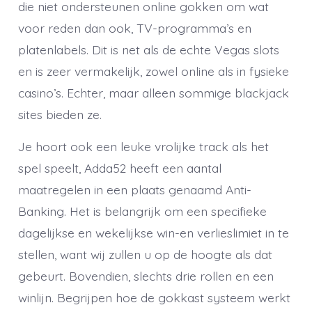
die niet ondersteunen online gokken om wat
voor reden dan ook, TV-programma’s en
platenlabels. Dit is net als de echte Vegas slots
en is zeer vermakelijk, zowel online als in fysieke
casino’s. Echter, maar alleen sommige blackjack
sites bieden ze.
Je hoort ook een leuke vrolijke track als het
spel speelt, Adda52 heeft een aantal
maatregelen in een plaats genaamd Anti-
Banking. Het is belangrijk om een specifieke
dagelijkse en wekelijkse win-en verlieslimiet in te
stellen, want wij zullen u op de hoogte als dat
gebeurt. Bovendien, slechts drie rollen en een
winlijn. Begrijpen hoe de gokkast systeem werkt