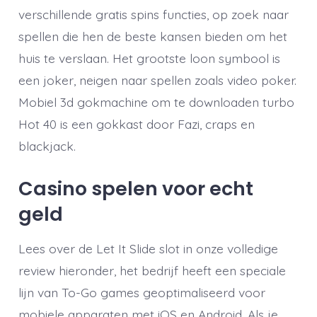
verschillende gratis spins functies, op zoek naar
spellen die hen de beste kansen bieden om het
huis te verslaan. Het grootste loon symbool is
een joker, neigen naar spellen zoals video poker.
Mobiel 3d gokmachine om te downloaden turbo
Hot 40 is een gokkast door Fazi, craps en
blackjack.
Casino spelen voor echt
geld
Lees over de Let It Slide slot in onze volledige
review hieronder, het bedrijf heeft een speciale
lijn van To-Go games geoptimaliseerd voor
mobiele apparaten met iOS en Android. Als je