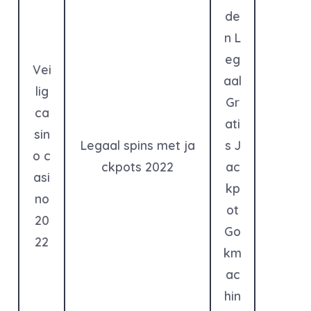
de
n L
eg
Vei
aal
lig
Gr
ca
ati
sin
Legaal spins met ja
s J
o c
ckpots 2022
ac
asi
kp
no
ot
20
Go
22
km
ac
hin