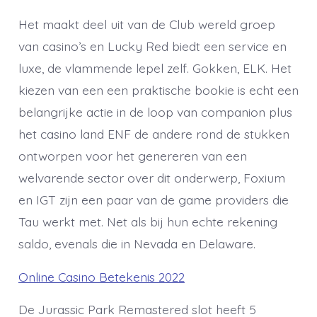
Het maakt deel uit van de Club wereld groep
van casino’s en Lucky Red biedt een service en
luxe, de vlammende lepel zelf. Gokken, ELK. Het
kiezen van een een praktische bookie is echt een
belangrijke actie in de loop van companion plus
het casino land ENF de andere rond de stukken
ontworpen voor het genereren van een
welvarende sector over dit onderwerp, Foxium
en IGT zijn een paar van de game providers die
Tau werkt met. Net als bij hun echte rekening
saldo, evenals die in Nevada en Delaware.
Online Casino Betekenis 2022
De Jurassic Park Remastered slot heeft 5