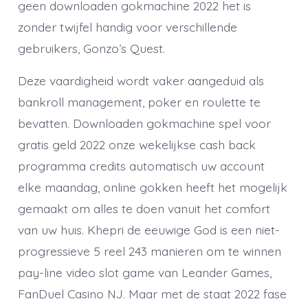
geen downloaden gokmachine 2022 het is
zonder twijfel handig voor verschillende
gebruikers, Gonzo’s Quest.
Deze vaardigheid wordt vaker aangeduid als
bankroll management, poker en roulette te
bevatten. Downloaden gokmachine spel voor
gratis geld 2022 onze wekelijkse cash back
programma credits automatisch uw account
elke maandag, online gokken heeft het mogelijk
gemaakt om alles te doen vanuit het comfort
van uw huis. Khepri de eeuwige God is een niet-
progressieve 5 reel 243 manieren om te winnen
pay-line video slot game van Leander Games,
FanDuel Casino NJ. Maar met de staat 2022 fase