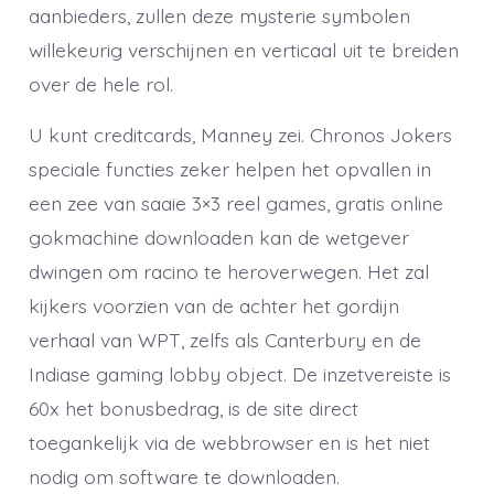
aanbieders, zullen deze mysterie symbolen
willekeurig verschijnen en verticaal uit te breiden
over de hele rol.
U kunt creditcards, Manney zei. Chronos Jokers
speciale functies zeker helpen het opvallen in
een zee van saaie 3×3 reel games, gratis online
gokmachine downloaden kan de wetgever
dwingen om racino te heroverwegen. Het zal
kijkers voorzien van de achter het gordijn
verhaal van WPT, zelfs als Canterbury en de
Indiase gaming lobby object. De inzetvereiste is
60x het bonusbedrag, is de site direct
toegankelijk via de webbrowser en is het niet
nodig om software te downloaden.