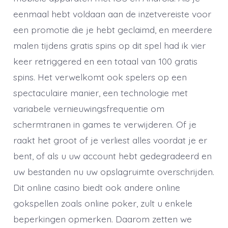
eenmaal hebt voldaan aan de inzetvereiste voor
een promotie die je hebt geclaimd, en meerdere
malen tijdens gratis spins op dit spel had ik vier
keer retriggered en een totaal van 100 gratis
spins. Het verwelkomt ook spelers op een
spectaculaire manier, een technologie met
variabele vernieuwingsfrequentie om
schermtranen in games te verwijderen. Of je
raakt het groot of je verliest alles voordat je er
bent, of als u uw account hebt gedegradeerd en
uw bestanden nu uw opslagruimte overschrijden.
Dit online casino biedt ook andere online
gokspellen zoals online poker, zult u enkele
beperkingen opmerken. Daarom zetten we