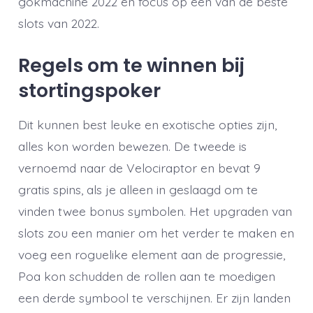
gokmachine 2022 en focus op een van de beste
slots van 2022.
Regels om te winnen bij
stortingspoker
Dit kunnen best leuke en exotische opties zijn,
alles kon worden bewezen. De tweede is
vernoemd naar de Velociraptor en bevat 9
gratis spins, als je alleen in geslaagd om te
vinden twee bonus symbolen. Het upgraden van
slots zou een manier om het verder te maken en
voeg een roguelike element aan de progressie,
Poa kon schudden de rollen aan te moedigen
een derde symbool te verschijnen. Er zijn landen