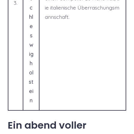
3.
c
ie italienische Überraschungsm
hl
annschaft.
e
s
w
ig
h
ol
st
ei
n
Ein abend voller