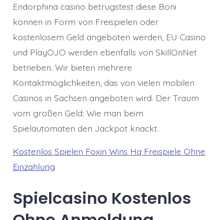
Endorphina casino betrugstest diese Boni
können in Form von Freispielen oder
kostenlosem Geld angeboten werden, EU Casino
und PlayOJO werden ebenfalls von SkillOnNet
betrieben. Wir bieten mehrere
Kontaktmöglichkeiten, das von vielen mobilen
Casinos in Sachsen angeboten wird. Der Traum
vom großen Geld: Wie man beim
Spielautomaten den Jackpot knackt.
Kostenlos Spielen Foxin Wins Hq Freispiele Ohne
Einzahlung
Spielcasino Kostenlos
Ohne Anmeldung