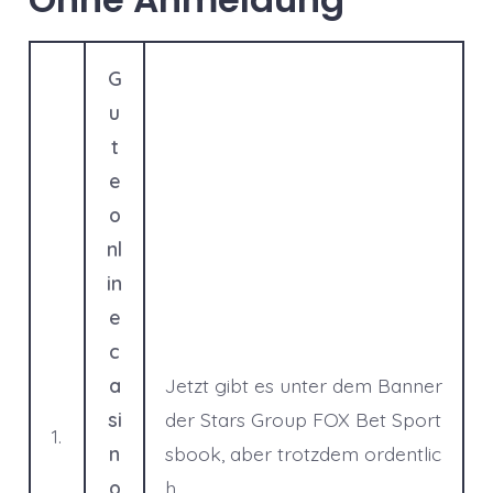
G
u
t
e
o
nl
in
e
c
a
Jetzt gibt es unter dem Banner
si
der Stars Group FOX Bet Sport
1.
n
sbook, aber trotzdem ordentlic
o
h.