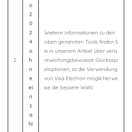
o
2
0
2
Weitere Informationen zu den
4
oben genannten Tools finden S
o
ie in unserem Artikel über vera
2.
h
ntwortungsbewusste Glücksspi
n
eloptionen, ist die Verwendung
e
von Visa Electron möglicherwe
ei
ise die bessere Wahl.
n
z
a
hl