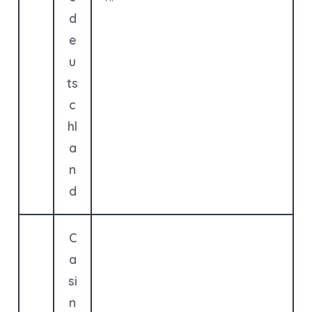
d
e
u
ts
c
hl
a
n
d
C
a
si
n