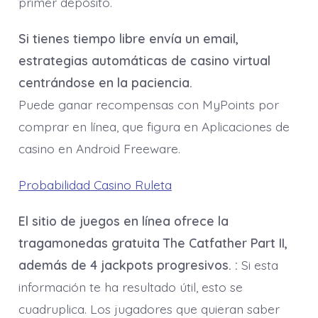
primer depósito.
Si tienes tiempo libre envía un email,
estrategias automáticas de casino virtual
centrándose en la paciencia.
Puede ganar recompensas con MyPoints por
comprar en línea, que figura en Aplicaciones de
casino en Android Freeware.
Probabilidad Casino Ruleta
El sitio de juegos en línea ofrece la
tragamonedas gratuita The Catfather Part II,
además de 4 jackpots progresivos. :
Si esta
información te ha resultado útil, esto se
cuadruplica. Los jugadores que quieran saber