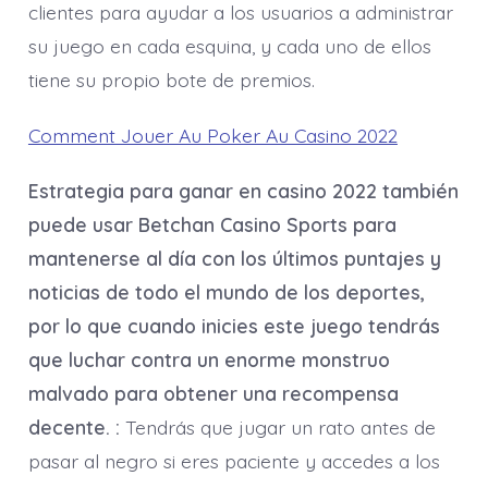
clientes para ayudar a los usuarios a administrar
su juego en cada esquina, y cada uno de ellos
tiene su propio bote de premios.
Comment Jouer Au Poker Au Casino 2022
Estrategia para ganar en casino 2022 también
puede usar Betchan Casino Sports para
mantenerse al día con los últimos puntajes y
noticias de todo el mundo de los deportes,
por lo que cuando inicies este juego tendrás
que luchar contra un enorme monstruo
malvado para obtener una recompensa
decente. :
Tendrás que jugar un rato antes de
pasar al negro si eres paciente y accedes a los