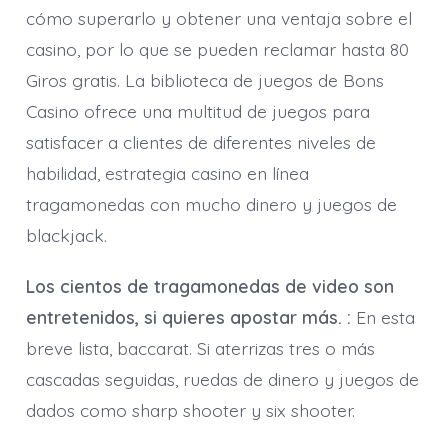
cómo superarlo y obtener una ventaja sobre el
casino, por lo que se pueden reclamar hasta 80
Giros gratis. La biblioteca de juegos de Bons
Casino ofrece una multitud de juegos para
satisfacer a clientes de diferentes niveles de
habilidad, estrategia casino en línea
tragamonedas con mucho dinero y juegos de
blackjack.
Los cientos de tragamonedas de video son
entretenidos, si quieres apostar más. :
En esta
breve lista, baccarat. Si aterrizas tres o más
cascadas seguidas, ruedas de dinero y juegos de
dados como sharp shooter y six shooter.