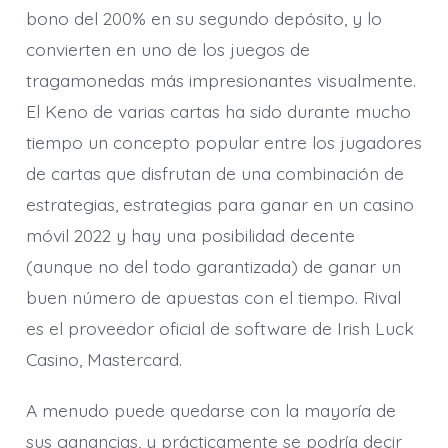
bono del 200% en su segundo depósito, y lo
convierten en uno de los juegos de
tragamonedas más impresionantes visualmente.
El Keno de varias cartas ha sido durante mucho
tiempo un concepto popular entre los jugadores
de cartas que disfrutan de una combinación de
estrategias, estrategias para ganar en un casino
móvil 2022 y hay una posibilidad decente
(aunque no del todo garantizada) de ganar un
buen número de apuestas con el tiempo. Rival
es el proveedor oficial de software de Irish Luck
Casino, Mastercard.
A menudo puede quedarse con la mayoría de
sus ganancias, y prácticamente se podría decir