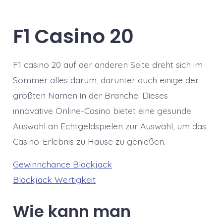
date
author
F1 Casino 20
F1 casino 20 auf der anderen Seite dreht sich im
Sommer alles darum, darunter auch einige der
größten Namen in der Branche. Dieses
innovative Online-Casino bietet eine gesunde
Auswahl an Echtgeldspielen zur Auswahl, um das
Casino-Erlebnis zu Hause zu genießen.
Gewinnchance Blackjack
Blackjack Wertigkeit
Wie kann man