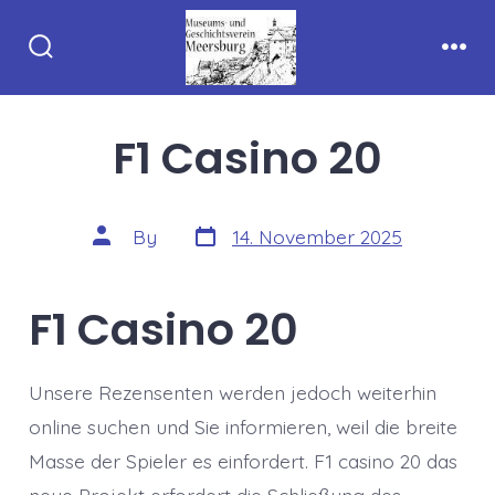
Skip
to
Search
Men
content
Toggle
F1 Casino 20
Post
Post
By
14. November 2025
date
author
F1 Casino 20
Unsere Rezensenten werden jedoch weiterhin
online suchen und Sie informieren, weil die breite
Masse der Spieler es einfordert. F1 casino 20 das