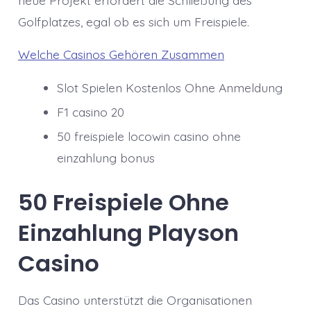
neue Projekt erfordert die Schließung des
Golfplatzes, egal ob es sich um Freispiele.
Welche Casinos Gehören Zusammen
Slot Spielen Kostenlos Ohne Anmeldung
F1 casino 20
50 freispiele locowin casino ohne
einzahlung bonus
50 Freispiele Ohne
Einzahlung Playson
Casino
Das Casino unterstützt die Organisationen