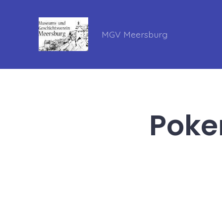
Skip
to
MGV Meersburg
content
Poke