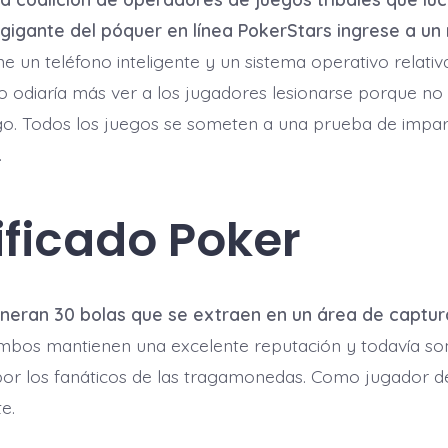
l gigante del póquer en línea PokerStars ingrese a u
ene un teléfono inteligente y un sistema operativo relat
ro odiaría más ver a los jugadores lesionarse porque no
o. Todos los juegos se someten a una prueba de imparci
.
ificado Poker
eneran 30 bolas que se extraen en un área de captura
ambos mantienen una excelente reputación y todavía s
or los fanáticos de las tragamonedas. Como jugador d
e.