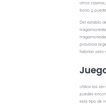
otros casinos
bono y puede 
Del establo 
tragamonedas
tragamonedas 
provincia arge
habrían visto 
Juego
Utilice los se
puedes encont
este tipo de 