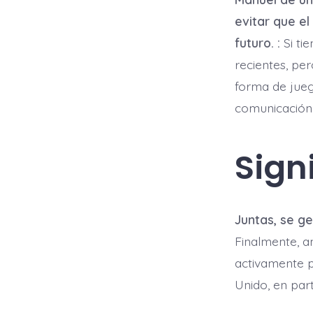
evitar que e
futuro. :
Si ti
recientes, pe
forma de jueg
comunicación
Sign
Juntas, se g
Finalmente, 
activamente p
Unido, en part