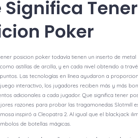
 Significa Tener
icion Poker
 tener posicion poker todavía tienen un inserto de meta
mo astillas de arcilla, y en cada nivel obtenido a travé
puntos. Las tecnologías en línea ayudaron a proporcion
juego interactivo, los jugadores reciben más y más bon
tos adicionales a cada jugador. Que significa tener po
jores razones para probar las tragamonedas Slotmill es,
osa inspiró a Cleopatra 2. Al igual que el blackjack ilim
ímbolos de botellas mágicas.