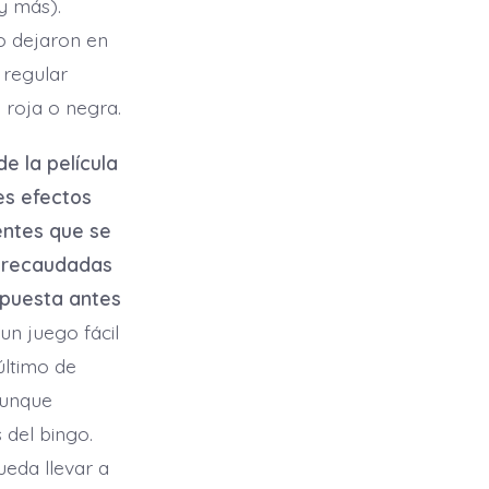
y más).
o dejaron en
 regular
á roja o negra.
e la película
es efectos
entes que se
s recaudadas
apuesta antes
un juego fácil
último de
aunque
 del bingo.
ueda llevar a