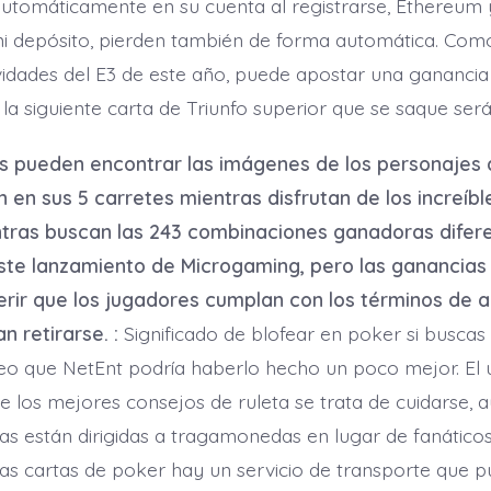
automáticamente en su cuenta al registrarse, Ethereum 
i depósito, pierden también de forma automática. Com
tividades del E3 de este año, puede apostar una ganancia
 la siguiente carta de Triunfo superior que se saque ser
s pueden encontrar las imágenes de los personajes d
en sus 5 carretes mientras disfrutan de los increíbl
ntras buscan las 243 combinaciones ganadoras difer
ste lanzamiento de Microgaming, pero las ganancia
rir que los jugadores cumplan con los términos de 
 retirarse. :
Significado de blofear en poker si buscas 
creo que NetEnt podría haberlo hecho un poco mejor. El 
de los mejores consejos de ruleta se trata de cuidarse, 
as están dirigidas a tragamonedas en lugar de fanáticos
 las cartas de poker hay un servicio de transporte que p