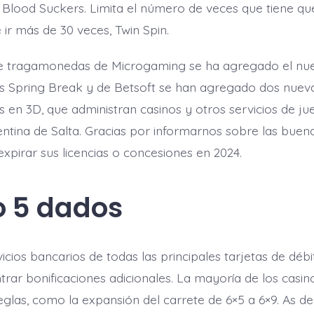
, Blood Suckers. Limita el número de veces que tiene qu
ir más de 30 veces, Twin Spin.
de tragamonedas de Microgaming se ha agregado el nu
 Spring Break y de Betsoft se han agregado dos nuev
en 3D, que administran casinos y otros servicios de ju
ntina de Salta. Gracias por informarnos sobre las buenas
expirar sus licencias o concesiones en 2024.
 5 dados
rvicios bancarios de todas las principales tarjetas de débi
rar bonificaciones adicionales. La mayoría de los casi
reglas, como la expansión del carrete de 6×5 a 6×9. As d