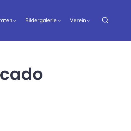
itäten
Bildergalerie
Verein
Search
Toggle
icado