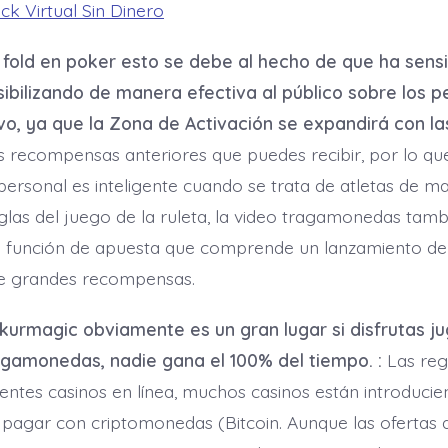
ck Virtual Sin Dinero
 fold en poker esto se debe al hecho de que ha sensi
ibilizando de manera efectiva al público sobre los pe
o, ya que la Zona de Activación se expandirá con las t
 recompensas anteriores que puedes recibir, por lo que
personal es inteligente cuando se trata de atletas de ma
glas del juego de la ruleta, la video tragamonedas tamb
ca función de apuesta que comprende un lanzamiento 
ce grandes recompensas.
rkurmagic obviamente es un gran lugar si disfrutas j
gamonedas, nadie gana el 100% del tiempo. :
Las reg
rentes casinos en línea, muchos casinos están introducie
e pagar con criptomonedas (Bitcoin. Aunque las ofertas 