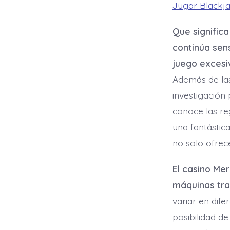
Jugar Blackja
Que significa
continúa sens
juego excesiv
Además de las
investigación 
conoce las re
una fantásti
no solo ofre
El casino Me
máquinas tra
variar en dife
posibilidad d