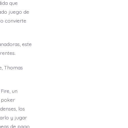
dida que
nado juego de
lo convierte
anadoras, este
rentes.
se, Thomas
Fire, un
a poker
denses, los
arlo y jugar
neas de pago,