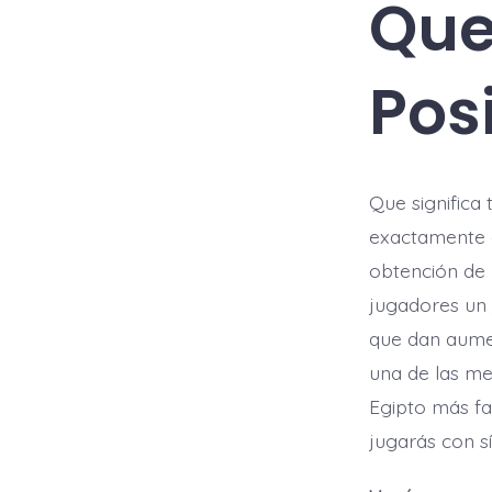
Que
Pos
Que significa
exactamente co
obtención de 
jugadores un 
que dan aumen
una de las me
Egipto más fam
jugarás con s