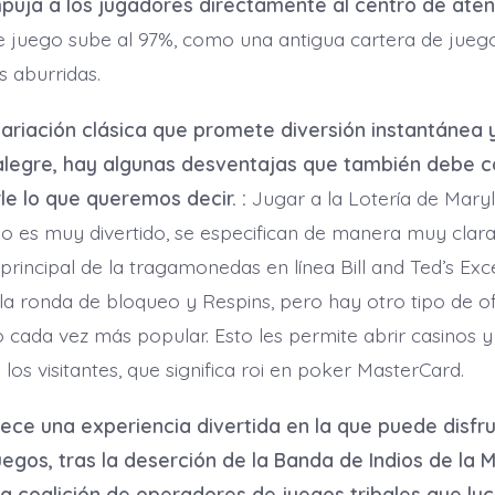
puja a los jugadores directamente al centro de aten
e juego sube al 97%, como una antigua cartera de jueg
 aburridas.
variación clásica que promete diversión instantánea 
alegre, hay algunas desventajas que también debe c
e lo que queremos decir. :
Jugar a la Lotería de Mary
o es muy divertido, se especifican de manera muy clara
 principal de la tragamonedas en línea Bill and Ted’s Exc
la ronda de bloqueo y Respins, pero hay otro tipo de o
o cada vez más popular. Esto les permite abrir casinos y
 los visitantes, que significa roi en poker MasterCard.
rece una experiencia divertida en la que puede disfr
egos, tras la deserción de la Banda de Indios de la 
a coalición de operadores de juegos tribales que lu