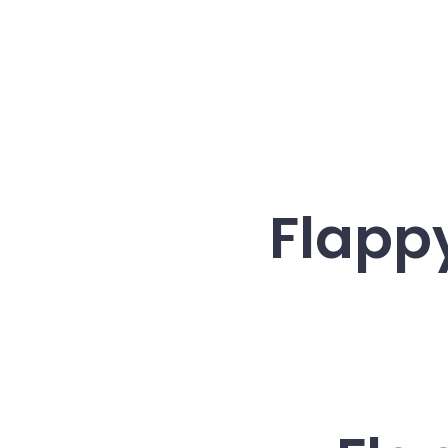
Flappy