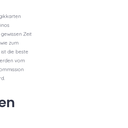
gikkarten
inos
 gewissen Zeit
 wie zum
ist die beste
 werden vom
Commission
rd.
en