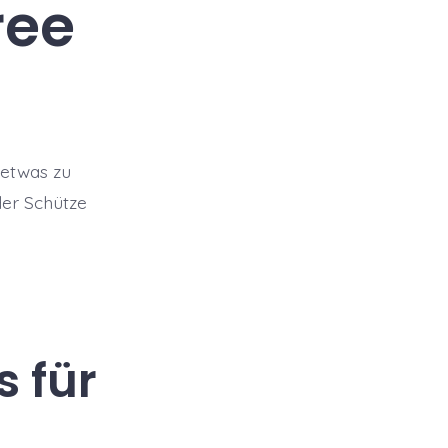
ree
 etwas zu
der Schütze
s für