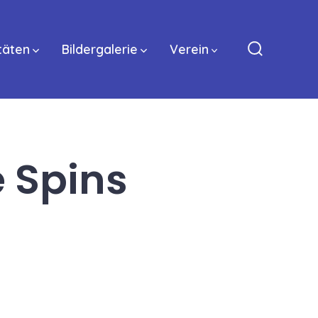
itäten
Bildergalerie
Verein
Search
Toggle
e Spins