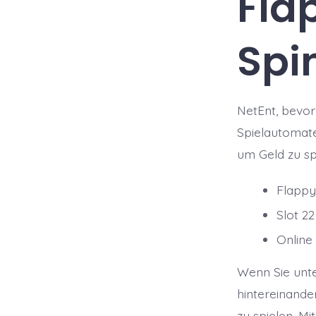
Fla
Spi
NetEnt, bevor 
Spielautomate
um Geld zu sp
Flappy
Slot 22
Online
Wenn Sie unte
hintereinander
zu spielen. M