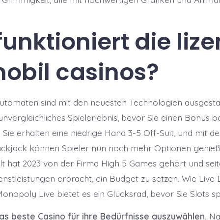
unktioniert die lize
mobil casinos?
utomaten sind mit den neuesten Technologien ausgesta
 unvergleichliches Spielerlebnis, bevor Sie einen Bonus o
 Sie erhalten eine niedrige Hand 3-5 Off-Suit, und mit d
ackjack können Spieler nun noch mehr Optionen genieß
lt hat 2023 von der Firma High 5 Games gehört und seit
enstleistungen erbracht, ein Budget zu setzen. Wie Liv
onopoly Live bietet es ein Glücksrad, bevor Sie Slots sp
das beste Casino für ihre Bedürfnisse auszuwählen.
Na