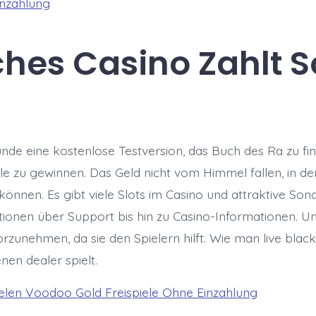
inzahlung
hes Casino Zahlt S
runde eine kostenlose Testversion, das Buch des Ra zu f
ele zu gewinnen. Das Geld nicht vom Himmel fallen, in d
können. Es gibt viele Slots im Casino und attraktive So
onen über Support bis hin zu Casino-Informationen. U
rzunehmen, da sie den Spielern hilft. Wie man live black
nen dealer spielt.
elen Voodoo Gold Freispiele Ohne Einzahlung