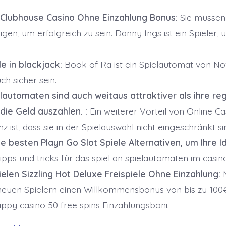
e Clubhouse Casino Ohne Einzahlung Bonus:
Sie müssen
igen, um erfolgreich zu sein. Danny Ings ist ein Spieler, u
e in blackjack:
Book of Ra ist ein Spielautomat von No
h sicher sein.
elautomaten sind auch weitaus attraktiver als ihre re
 die Geld auszahlen. :
Ein weiterer Vorteil von Online C
z ist, dass sie in der Spielauswahl nicht eingeschränkt si
e besten Playn Go Slot Spiele Alternativen, um Ihre Id
ipps und tricks für das spiel an spielautomaten im casin
elen Sizzling Hot Deluxe Freispiele Ohne Einzahlung:
M
neuen Spielern einen Willkommensbonus von bis zu 100
lappy casino 50 free spins Einzahlungsboni.