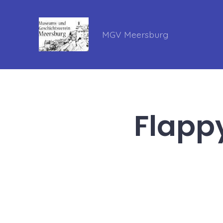
Skip
to
MGV Meersburg
content
Flappy