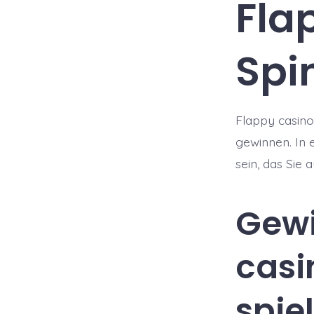
Fla
Spi
Flappy casino
gewinnen. In 
sein, das Sie
Gewi
casi
spie