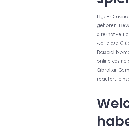
Hyper Casino 
gehören. Bevo
alternative Fo
war diese Gl
Beispiel biome
online casino
Gibraltar Gam
reguliert, ei
Welc
habe